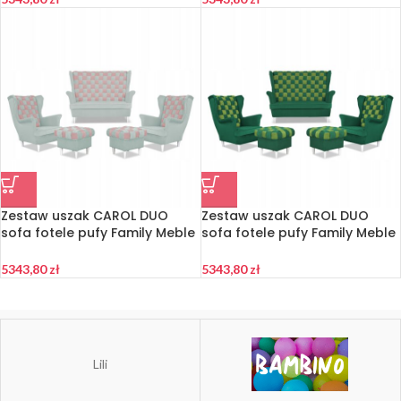
Zestaw uszak CAROL DUO
Zestaw uszak CAROL DUO
sofa fotele pufy Family Meble
sofa fotele pufy Family Meble
szaro – różowy
seledynowo – zielony
5343,80
zł
5343,80
zł
Lili