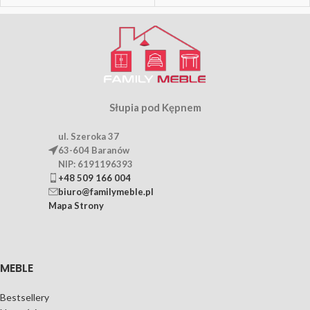
Słupia pod Kępnem
ul. Szeroka 37
63-604 Baranów
NIP: 6191196393
+48 509 166 004
biuro@familymeble.pl
Mapa Strony
MEBLE
Bestsellery