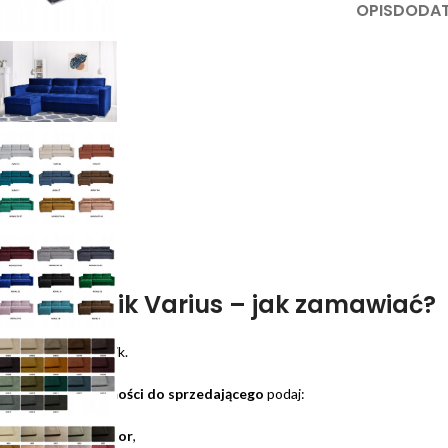
OPIS
DODAT
Narożnik Varius – jak zamawiać?
1. Kup narożnik.
2. W
Wiadomości do sprzedającego
podaj:
– wybrany
kolor
,