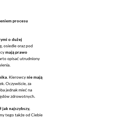
eniem procesu
ymi o dużej
ę, osiedle oraz pod
wcy
mają prawo
arto opisać utrudniony
ienia.
nika
. Kierowcy
nie mają
ek. Oczywiście, za
ba jednak mieć na
ględów zdrowotnych.
 jak najszybszy,
my tego także od Ciebie