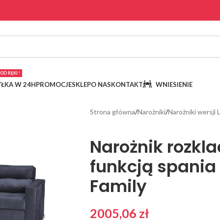
OD RĘKI !
ŁKA W 24H
PROMOCJE
SKLEP
O NAS
KONTAKT
WNIESIENIE
Strona główna
Narożniki
Narożniki wersji 
Narożnik rozkl
funkcją spania
Family
2005,06
zł