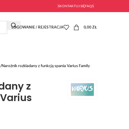
SKONTAKTUJ SIĘ
FAQS
LOGOWANIE / REJESTRACJA
0,00
ZŁ
L
Narożnik rozkladany z funkcją spania Varius Family
adany z
 Varius