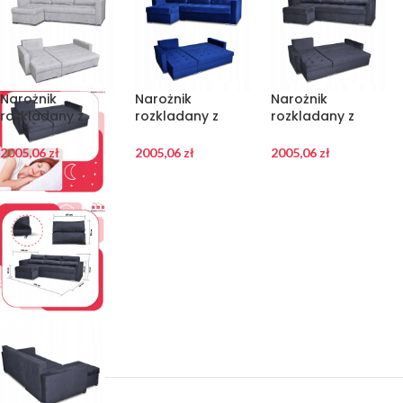
Narożnik
Narożnik
Narożnik
rozkladany z
rozkladany z
rozkladany z
funkcją spania
funkcją spania
funkcją spania
Varius Family
Varius Family
Varius Family
2005,06
zł
2005,06
zł
2005,06
zł