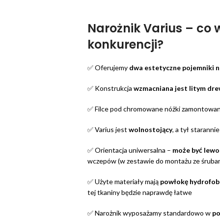
Narożnik Varius – co w
konkurencji?
✅ Oferujemy
dwa estetyczne pojemniki n
✅ Konstrukcja
wzmacniana jest litym dr
✅ Filce pod chromowane nóżki zamontowa
✅ Varius jest
wolnostojący
, a tył staranni
✅ Orientacja uniwersalna –
może być lewo
wczepów (w zestawie do montażu ze śruba
✅ Użyte materiały mają
powłokę hydrofobo
tej tkaniny będzie naprawdę łatwe
✅ Narożnik wyposażamy standardowo w
po