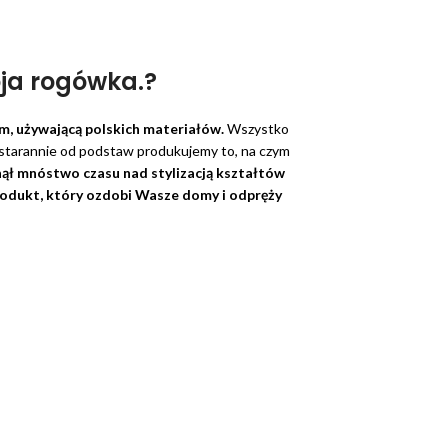
oja rogówka.?
em, używającą polskich materiałów.
Wszystko
ie starannie od podstaw produkujemy to, na czym
nął mnóstwo czasu nad stylizacją kształtów
produkt, który ozdobi Wasze domy i odpręży