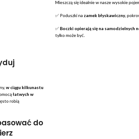
Mieszczą się idealnie w nasze wysokie pojem
✅ Poduszki na
zamek błyskawiczny
, pokro
✅
Boczki opierają się na samodzielnych 
tylko może być.
yduj
ony,
w ciągu kilkunastu
pomocą
łatwych w
zęsto robią
 pasować do
ierz