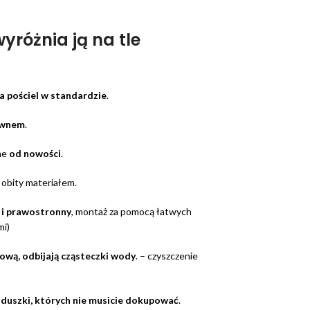
yróżnia ją na tle
a pościel w standardzie
.
ewnem
.
ne
od nowości
.
e obity materiałem.
 i prawostronny
, montaż za pomocą łatwych
mi)
wą, odbijają cząsteczki wody
. – czyszczenie
duszki, których nie musicie dokupować
.