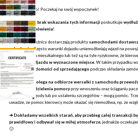
3. To wszystko! Poczekaj na swój wypoczynek!
➔
Pamiętaj, że
brak wskazania tych informacji
poskutkuje
wydłuż
realizacji zamówienia
!
➔
Nasi przewoźnicy dostarczają produkty
samochodami dostawcz
zabudowie
. Często warunki dojazdu uniemożliwiają wjazd na posesj
drzwi budynku mieszkalnego lub też są na tyle ryzykowne, że kiero
odmówić podjazdu w wyznaczone miejsce
. W takim przypadku w
dojazd w
Wiadomości od sprzedającego
podczas składania zamów
➔ Dostawa polega na odbiorze wersalki z samochodu przewoź
obowiązku udzielenia pomocy
przy wnoszeniu oraz ściąganiu pacz
wyrażeniem zgody lub po ustaleniu szczegółów – mogą pomóc. Trze
uwadze, że pomoc kierowcy może okazać się niemożliwa, np. ze wz
➔ Dokładamy wszelkich starań, aby przebieg całej transakcji był
prawidłowy i odbywał się w miłej atmosferze
, jednakże oczekuje
🙂