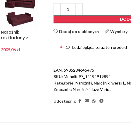
DODA
Dodaj do ulubionych
Wymiary i
Narożnik
Narożnik
Narożnik
rozkladany z
rozkladany z
rozkladany z
funkcją spania
funkcją spania
funkcją spania
17
Ludzi ogląda teraz ten produkt
Varius Family
Varius Family
Varius Family
2005,06
zł
2005,06
zł
2005,06
zł
EAN:
5905204645475
SKU:
Monolit 97_14194919894
Kategorie:
Narożniki
,
Narożniki wersji L
,
N
Znacznik:
Narożniki duże Varius
Udostępnij: