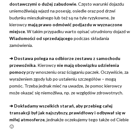
dostawczymi o dużej zabudowie
. Często warunki dojazdu
uniemożliwiają wjazd na posesję, osiedle oraz pod drzwi
budynku mieszkalnego lub też są na tyle ryzykowne, że
kierowcy
mają prawo odmówić podjazdu w wyznaczone
miejsce
. W takim przypadku warto opisać utrudniony dojazd w
Wiadomości od sprzedającego
podczas składania
zamówienia.
➔ Dostawa polega na odbiorze zestawu z samochodu
przewoźnika
. Kierowcy
nie mają obowiązku udzielenia
pomocy
przy wnoszeniu oraz ściąganiu paczek. Oczywiście, za
wyrażeniem zgody lub po ustaleniu szczegółów – mogą
pomóc. Trzeba jednak mieć na uwadze, że pomoc kierowcy
może okazać się niemożliwa, np. ze względów zdrowotnych.
➔ Dokładamy wszelkich starań, aby przebieg całej
transakcji był jak najszybszy, prawidłowy i odbywał się w
miłej atmosferze
, jednakże oczekujemy tego także od Ciebie
🙂