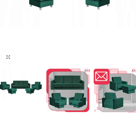
Naciśnij aby powiększyć