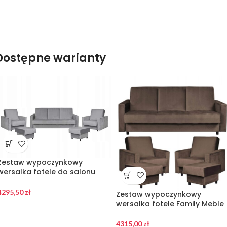
Dostępne warianty
Zestaw wypoczynkowy
wersalka fotele do salonu
4295,50
zł
Zestaw wypoczynkowy
wersalka fotele Family Meble
4315,00
zł