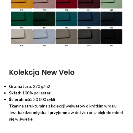
Kolekcja New Velo
Gramatura
: 270 g/m2
Skład
: 100% poliester
Ścieralność
: 30 000 cykli
Tkanina strukturalna z kolekcji welwetów o krótkim włosiu.
Jest
bardzo miękka i przyjemna
w dotyku oraz
pięknie mieni
się
w świetle.