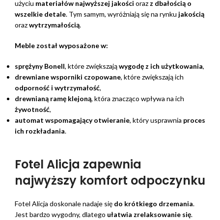
użyciu
materiałów najwyższej jakości
oraz
z dbałością o
wszelkie detale
. Tym samym, wyróżniają się na rynku
jakością
oraz
wytrzymałością
.
Meble został wyposażone w:
sprężyny Bonell
, które zwiększają
wygodę z ich użytkowania
,
drewniane wsporniki czopowane
, które zwiększają ich
odporność i wytrzymałość
,
drewnianą ramę klejoną
, która znacząco wpływa na ich
żywotność
,
automat wspomagający otwieranie
, który usprawnia
proces
ich rozkładania
.
Fotel Alicja zapewnia
najwyższy komfort odpoczynku
Fotel Alicja doskonale nadaje się
do krótkiego drzemania
.
Jest bardzo wygodny, dlatego
ułatwia zrelaksowanie się
.