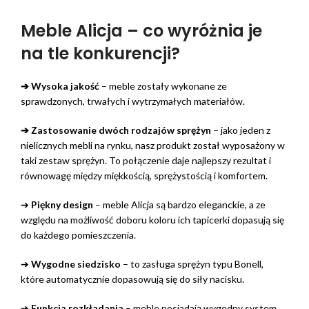
Meble Alicja – co wyróżnia je
na tle konkurencji?
➔ Wysoka jakość
– meble zostały wykonane ze
sprawdzonych, trwałych i wytrzymałych materiałów.
➔
Zastosowanie dwóch rodzajów sprężyn
– jako jeden z
nielicznych mebli na rynku, nasz produkt został wyposażony w
taki zestaw sprężyn. To połączenie daje najlepszy rezultat i
równowagę między miękkością, sprężystością i komfortem.
➔
Piękny design
– meble Alicja są bardzo eleganckie, a ze
względu na możliwość doboru koloru ich tapicerki dopasują się
do każdego pomieszczenia.
➔
Wygodne siedzisko
– to zasługa sprężyn typu Bonell,
które automatycznie dopasowują się do siły nacisku.
➔
Funkcja rozkładania
– meble posiadają wygodny system