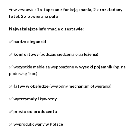
➔
w zestawie:
1 x tapczan z funkcją spania
,
2 x rozkładany
fotel
,
2 x otwierana pufa
Najważniejsze informacje o zestawie:
✅ bardzo
elegancki
✅
komfortowy
(podczas siedzenia oraz leżenia)
✅ wszystkie meble są wyposażone w
wysoki pojemnik
(np. na
poduszkę i koc)
✅
łatwy w obsłudze
(wygodny mechanizm otwierania)
✅
wytrzymały i żywotny
✅ prosto
od producenta
✅ wyprodukowany
w Polsce