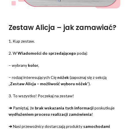
Zestaw Alicja – jak zamawiać?
1. Kup zestaw.
2. W
Wiadomości do sprzedającego
podaj:
– wybrany
kolor
,
– rodzaj interesujących Cię
nóżek
(zapoznaj się z sekcją
„
Zestaw Alicja – możliwość wyboru nóżek
”).
3. To wszystko! Poczekaj na zestaw!
➔
Pamiętaj, że
brak wskazania tych informacji
poskutkuje
wydłużeniem procesu realizacji zamówienia
!
➔
Nasi przewoźnicy dostarczają produkty
samochodami