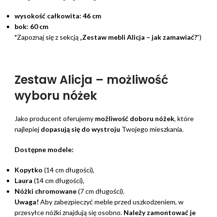
wysokość całkowita:
46 cm
bok:
60 cm
*
Zapoznaj się z sekcją „
Zestaw mebli Alicja – jak zamawiać?
”)
Zestaw Alicja – możliwość
wyboru nóżek
Jako producent oferujemy
możliwość doboru nóżek
, które
najlepiej
dopasują się do wystroju
Twojego mieszkania.
Dostępne modele:
Kopytko
(14 cm długości),
Laura
(14 cm długości),
Nóżki chromowane
(7 cm długości).
Uwaga!
Aby zabezpieczyć meble przed uszkodzeniem, w
przesyłce nóżki znajdują się osobno.
Należy zamontować je