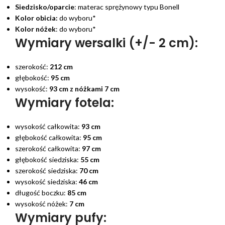
Siedzisko/oparcie
: materac sprężynowy typu Bonell
Kolor obicia:
do wyboru*
Kolor nóżek
: do wyboru*
Wymiary wersalki (+/- 2 cm):
szerokość:
212 cm
głębokość:
95 cm
wysokość:
93 cm z nóżkami 7 cm
Wymiary fotela:
wysokość całkowita:
93 cm
głębokość całkowita:
95 cm
szerokość całkowita:
97 cm
głębokość siedziska:
55 cm
szerokość siedziska:
70 cm
wysokość siedziska:
46 cm
długość boczku:
85 cm
wysokość nóżek:
7 cm
Wymiary pufy: