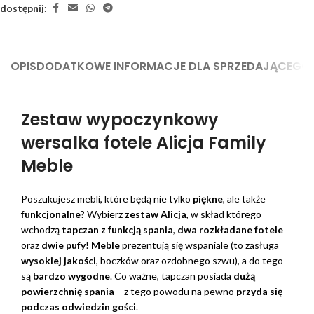
dostępnij:
OPIS
DODATKOWE INFORMACJE DLA SPRZEDAJĄCEGO
Zestaw wypoczynkowy
wersalka fotele Alicja Family
Meble
Poszukujesz mebli, które będą nie tylko
piękne
, ale także
funkcjonalne
? Wybierz
zestaw Alicja
, w skład którego
wchodzą
tapczan z funkcją spania
,
dwa rozkładane fotele
oraz
dwie pufy
!
Meble
prezentują się wspaniale (to zasługa
wysokiej jakości
, boczków oraz ozdobnego szwu), a do tego
są
bardzo wygodne
. Co ważne, tapczan posiada
dużą
powierzchnię spania
– z tego powodu na pewno
przyda się
podczas odwiedzin gości
.