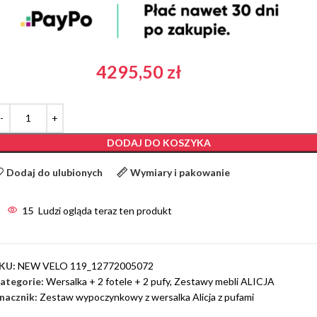
4295,50
zł
DODAJ DO KOSZYKA
Dodaj do ulubionych
Wymiary i pakowanie
15
Ludzi ogląda teraz ten produkt
KU:
NEW VELO 119_12772005072
ategorie:
Wersalka + 2 fotele + 2 pufy
,
Zestawy mebli ALICJA
nacznik:
Zestaw wypoczynkowy z wersalka Alicja z pufami