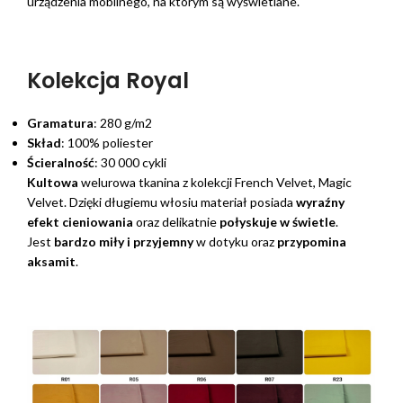
urządzenia mobilnego, na którym są wyświetlane.
Kolekcja Royal
Gramatura
: 280 g/m2
Skład
: 100% poliester
Ścieralność
: 30 000 cykli
Kultowa
welurowa tkanina z kolekcji French Velvet, Magic
Velvet. Dzięki długiemu włosiu materiał posiada
wyraźny
efekt cieniowania
oraz delikatnie
połyskuje w świetle
.
Jest
bardzo miły i przyjemny
w dotyku oraz
przypomina
aksamit
.