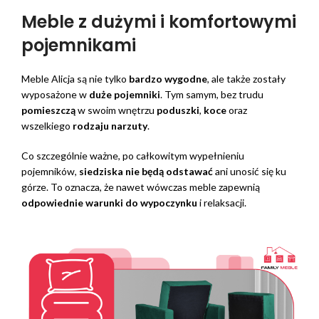
Meble z dużymi i komfortowymi
pojemnikami
Meble Alicja są nie tylko
bardzo wygodne
, ale także zostały
wyposażone w
duże pojemniki
. Tym samym, bez trudu
pomieszczą
w swoim wnętrzu
poduszki
,
koce
oraz
wszelkiego
rodzaju narzuty
.
Co szczególnie ważne, po całkowitym wypełnieniu
pojemników,
siedziska nie będą odstawać
ani unosić się ku
górze. To oznacza, że nawet wówczas meble zapewnią
odpowiednie warunki do wypoczynku
i relaksacji.