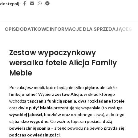
dostępnij:
OPIS
DODATKOWE INFORMACJE DLA SPRZEDAJĄCEGO
Zestaw wypoczynkowy
wersalka fotele Alicja Family
Meble
Poszukujesz mebli, które będą nie tylko
piękne
, ale także
funkcjonalne
? Wybierz
zestaw Alicja
, w skład którego
wchodzą
tapczan z funkcją spania
,
dwa rozkładane fotele
oraz
dwie pufy
!
Meble
prezentują się wspaniale (to zasługa
wysokiej jakości
, boczków oraz ozdobnego szwu), a do tego
są
bardzo wygodne
. Co ważne, tapczan posiada
dużą
powierzchnię spania
– z tego powodu na pewno
przyda się
podczas odwiedzin gości
.