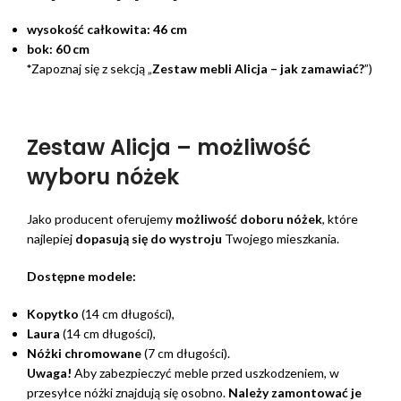
wysokość całkowita:
46 cm
bok:
60 cm
*
Zapoznaj się z sekcją „
Zestaw mebli Alicja – jak zamawiać?
”)
Zestaw Alicja – możliwość
wyboru nóżek
Jako producent oferujemy
możliwość doboru nóżek
, które
najlepiej
dopasują się do wystroju
Twojego mieszkania.
Dostępne modele:
Kopytko
(14 cm długości),
Laura
(14 cm długości),
Nóżki chromowane
(7 cm długości).
Uwaga!
Aby zabezpieczyć meble przed uszkodzeniem, w
przesyłce nóżki znajdują się osobno.
Należy zamontować je