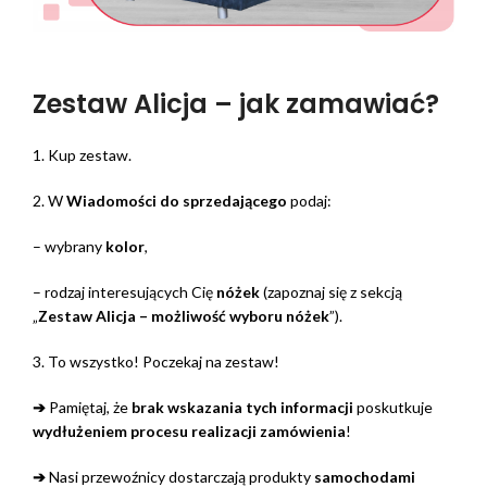
Zestaw Alicja – jak zamawiać?
1. Kup zestaw.
2. W
Wiadomości do sprzedającego
podaj:
– wybrany
kolor
,
– rodzaj interesujących Cię
nóżek
(zapoznaj się z sekcją
„
Zestaw Alicja – możliwość wyboru nóżek
”).
3. To wszystko! Poczekaj na zestaw!
➔
Pamiętaj, że
brak wskazania tych informacji
poskutkuje
wydłużeniem procesu realizacji zamówienia
!
➔
Nasi przewoźnicy dostarczają produkty
samochodami