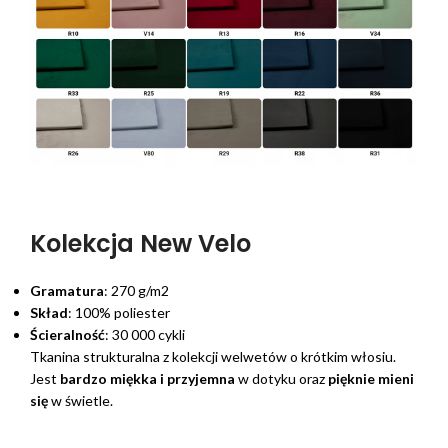
Kolekcja New Velo
Gramatura
: 270 g/m2
Skład
: 100% poliester
Ścieralność
: 30 000 cykli
Tkanina strukturalna z kolekcji welwetów o krótkim włosiu.
Jest
bardzo miękka i przyjemna
w dotyku oraz
pięknie mieni
się
w świetle.