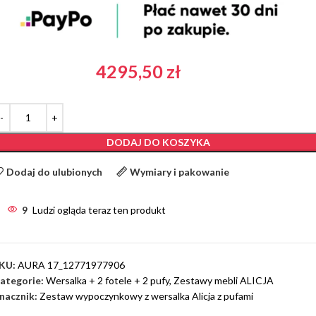
4295,50
zł
DODAJ DO KOSZYKA
Dodaj do ulubionych
Wymiary i pakowanie
9
Ludzi ogląda teraz ten produkt
KU:
AURA 17_12771977906
ategorie:
Wersalka + 2 fotele + 2 pufy
,
Zestawy mebli ALICJA
nacznik:
Zestaw wypoczynkowy z wersalka Alicja z pufami