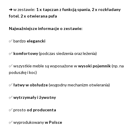
➔
w zestawie:
1 x tapczan z funkcją spania
,
2 x rozkładany
fotel
,
2 x otwierana pufa
Najważniejsze informacje o zestawie:
✅ bardzo
elegancki
✅
komfortowy
(podczas siedzenia oraz leżenia)
✅ wszystkie meble są wyposażone w
wysoki pojemnik
(np. na
poduszkę i koc)
✅
łatwy w obsłudze
(wygodny mechanizm otwierania)
✅
wytrzymały i żywotny
✅ prosto
od producenta
✅ wyprodukowany
w Polsce