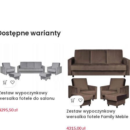
Dostępne warianty
Zestaw wypoczynkowy
wersalka fotele do salonu
4295,50
zł
Zestaw wypoczynkowy
wersalka fotele Family Meble
4315,00
zł