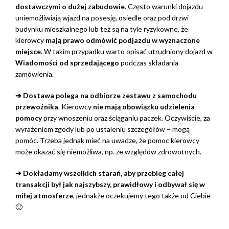
dostawczymi o dużej zabudowie
. Często warunki dojazdu
uniemożliwiają wjazd na posesję, osiedle oraz pod drzwi
budynku mieszkalnego lub też są na tyle ryzykowne, że
kierowcy
mają prawo odmówić podjazdu w wyznaczone
miejsce
. W takim przypadku warto opisać utrudniony dojazd w
Wiadomości od sprzedającego
podczas składania
zamówienia.
➔ Dostawa polega na odbiorze zestawu z samochodu
przewoźnika
. Kierowcy
nie mają obowiązku udzielenia
pomocy
przy wnoszeniu oraz ściąganiu paczek. Oczywiście, za
wyrażeniem zgody lub po ustaleniu szczegółów – mogą
pomóc. Trzeba jednak mieć na uwadze, że pomoc kierowcy
może okazać się niemożliwa, np. ze względów zdrowotnych.
➔ Dokładamy wszelkich starań, aby przebieg całej
transakcji był jak najszybszy, prawidłowy i odbywał się w
miłej atmosferze
, jednakże oczekujemy tego także od Ciebie
🙂