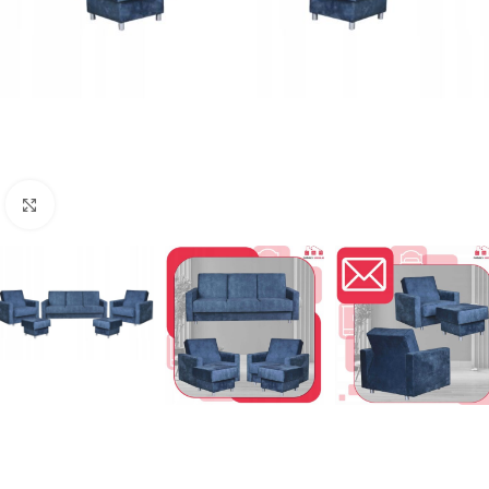
Naciśnij aby powiększyć