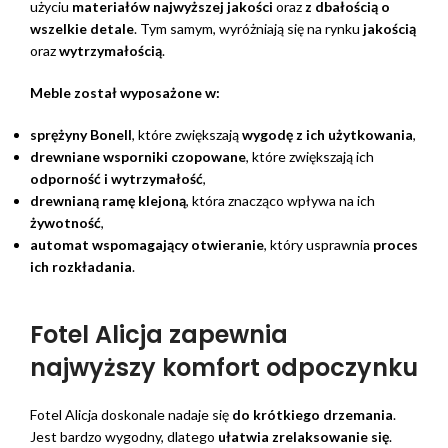
użyciu
materiałów najwyższej jakości
oraz
z dbałością o
wszelkie detale
. Tym samym, wyróżniają się na rynku
jakością
oraz
wytrzymałością
.
Meble został wyposażone w:
sprężyny Bonell
, które zwiększają
wygodę z ich użytkowania
,
drewniane wsporniki czopowane
, które zwiększają ich
odporność i wytrzymałość
,
drewnianą ramę klejoną
, która znacząco wpływa na ich
żywotność
,
automat wspomagający otwieranie
, który usprawnia
proces
ich rozkładania
.
Fotel Alicja zapewnia
najwyższy komfort odpoczynku
Fotel Alicja doskonale nadaje się
do krótkiego drzemania
.
Jest bardzo wygodny, dlatego
ułatwia zrelaksowanie się
.