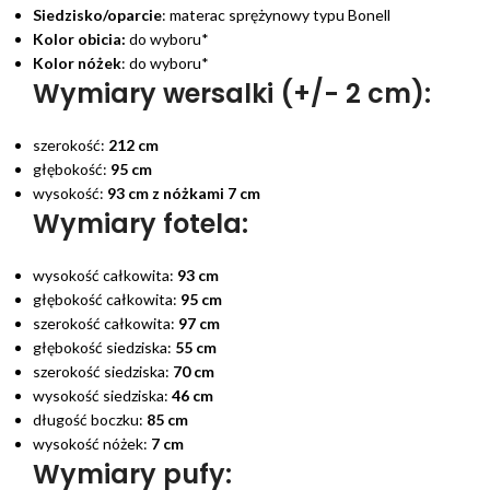
Siedzisko/oparcie
: materac sprężynowy typu Bonell
Kolor obicia:
do wyboru*
Kolor nóżek
: do wyboru*
Wymiary wersalki (+/- 2 cm):
szerokość:
212 cm
głębokość:
95 cm
wysokość:
93 cm z nóżkami 7 cm
Wymiary fotela:
wysokość całkowita:
93 cm
głębokość całkowita:
95 cm
szerokość całkowita:
97 cm
głębokość siedziska:
55 cm
szerokość siedziska:
70 cm
wysokość siedziska:
46 cm
długość boczku:
85 cm
wysokość nóżek:
7 cm
Wymiary pufy: