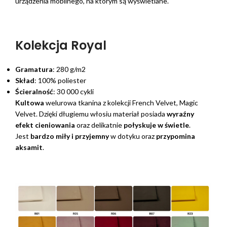
urządzenia mobilnego, na którym są wyświetlane.
Kolekcja Royal
Gramatura
: 280 g/m2
Skład
: 100% poliester
Ścieralność
: 30 000 cykli
Kultowa
welurowa tkanina z kolekcji French Velvet, Magic
Velvet. Dzięki długiemu włosiu materiał posiada
wyraźny
efekt cieniowania
oraz delikatnie
połyskuje w świetle
.
Jest
bardzo miły i przyjemny
w dotyku oraz
przypomina
aksamit
.