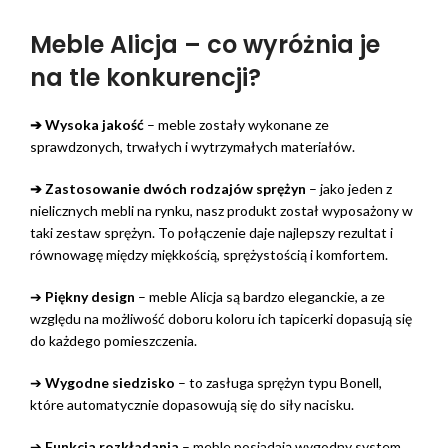
Meble Alicja – co wyróżnia je
na tle konkurencji?
➔ Wysoka jakość
– meble zostały wykonane ze
sprawdzonych, trwałych i wytrzymałych materiałów.
➔
Zastosowanie dwóch rodzajów sprężyn
– jako jeden z
nielicznych mebli na rynku, nasz produkt został wyposażony w
taki zestaw sprężyn. To połączenie daje najlepszy rezultat i
równowagę między miękkością, sprężystością i komfortem.
➔
Piękny design
– meble Alicja są bardzo eleganckie, a ze
względu na możliwość doboru koloru ich tapicerki dopasują się
do każdego pomieszczenia.
➔
Wygodne siedzisko
– to zasługa sprężyn typu Bonell,
które automatycznie dopasowują się do siły nacisku.
➔
Funkcja rozkładania
– meble posiadają wygodny system