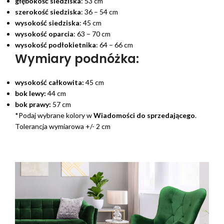
głębokość siedziska
: 53 cm
szerokość siedziska
: 36 – 54 cm
wysokość siedziska
: 45 cm
wysokość oparcia
: 63 – 70 cm
wysokość podłokietnika
: 64 – 66 cm
Wymiary podnóżka:
wysokość całkowita:
45 cm
bok lewy:
44 cm
bok prawy:
57 cm
*Podaj wybrane kolory w
Wiadomości do sprzedającego
.
Tolerancja wymiarowa +/- 2 cm