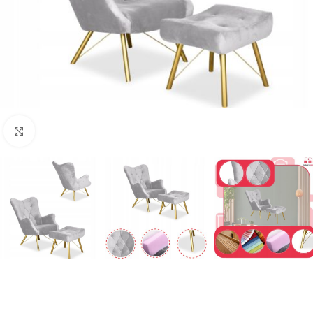
Naciśnij aby powiększyć