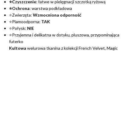
⭐Czyszczenie
: łatwe w pielęgnacji szczotką ryżową
⭐Ochrona
: warstwa podkładowa
⭐Zwierzęta:
Wzmocniona odporność
⭐Plamoodporna:
TAK
⭐Połysk:
NIE
⭐Przyjemna i delikatna w dotyku, pluszowa, przypominająca
futerko
Kultowa
welurowa tkanina z kolekcji French Velvet, Magic
Velvet. Dzięki długiemu włosiu materiał posiada
wyraźny
efekt cieniowania
oraz delikatnie
połyskuje w świetle
.
Jest
bardzo miły i przyjemny
w dotyku oraz
przypomina
aksamit
.