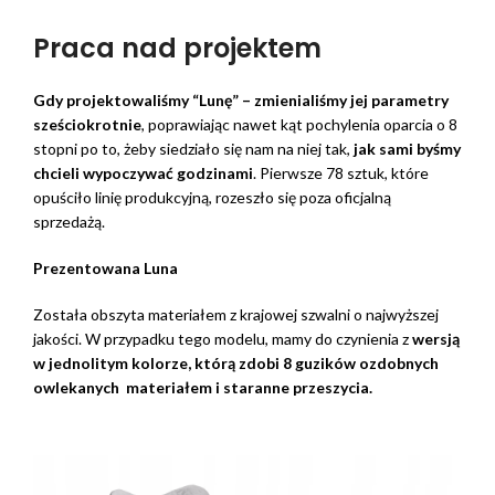
Praca nad projektem
Gdy projektowaliśmy “Lunę” – zmienialiśmy jej parametry
sześciokrotnie
, poprawiając nawet kąt pochylenia oparcia o 8
stopni po to, żeby siedziało się nam na niej tak,
jak sami byśmy
chcieli wypoczywać godzinami
. Pierwsze 78 sztuk, które
opuściło linię produkcyjną, rozeszło się poza oficjalną
sprzedażą.
Prezentowana Luna
Została obszyta materiałem z krajowej szwalni o najwyższej
jakości. W przypadku tego modelu, mamy do czynienia z
wersją
w jednolitym kolorze, którą zdobi 8 guzików ozdobnych
owlekanych materiałem i staranne przeszycia.