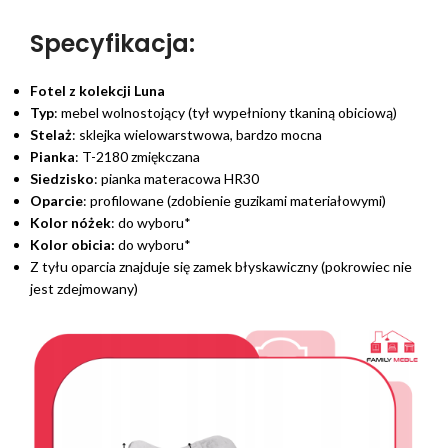
Specyfikacja:
Fotel z kolekcji Luna
Typ
: mebel wolnostojący (tył wypełniony tkaniną obiciową)
Stelaż
: sklejka wielowarstwowa, bardzo mocna
Pianka
: T-2180 zmiękczana
Siedzisko
: pianka materacowa HR30
Oparcie
: profilowane (zdobienie guzikami materiałowymi)
Kolor nóżek
: do wyboru*
Kolor obicia:
do wyboru*
Z tyłu oparcia znajduje się zamek błyskawiczny (pokrowiec nie
jest zdejmowany)