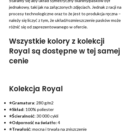
Staramy się aby układ symetryczny tkaniny/pasków był
jednakowy, taki jak na załączonych zdjęciach. Jednak z racji na
procesy technologiczne oraz to że jest to produkcja ręczna –
należy się liczyć z tym, że układ/rozmieszczenie pasków może
różnić się od zaprezentowanego w ofercie.
Wszystkie kolory z kolekcji
Royal są dostępne w tej samej
cenie
Kolekcja Royal
⭐Gramatura
: 280 g/m2
⭐Skład
: 100% poliester
⭐Ścieralność
: 30 000 cykli
⭐Odporność na światło:
4
⭐Trwałość:
mocna i trwała na zniszczenie