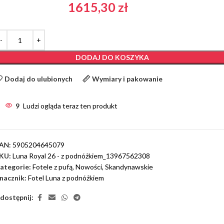
1615,30
zł
DODAJ DO KOSZYKA
Dodaj do ulubionych
Wymiary i pakowanie
9
Ludzi ogląda teraz ten produkt
AN:
5905204645079
KU:
Luna Royal 26 - z podnóżkiem_13967562308
ategorie:
Fotele z pufą
,
Nowości
,
Skandynawskie
nacznik:
Fotel Luna z podnóżkiem
dostępnij: