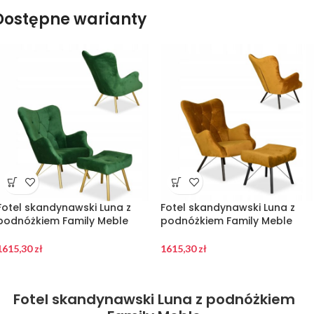
Dostępne warianty
Fotel skandynawski Luna z
Fotel skandynawski Luna z
podnóżkiem Family Meble
podnóżkiem Family Meble
1615,30
zł
1615,30
zł
Fotel skandynawski Luna z podnóżkiem