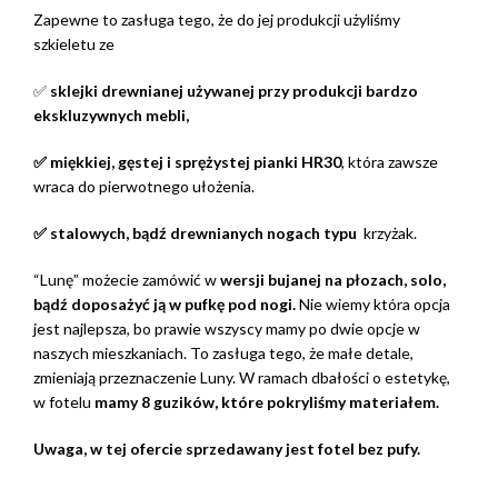
Zapewne to zasługa tego, że do jej produkcji użyliśmy
szkieletu ze
✅
sklejki drewnianej używanej przy produkcji bardzo
ekskluzywnych mebli,
✅ miękkiej, gęstej i sprężystej pianki HR30
, która zawsze
wraca do pierwotnego ułożenia.
✅ stalowych, bądź drewnianych nogach typu
krzyżak.
“Lunę” możecie zamówić w
wersji bujanej na płozach, solo,
bądź doposażyć ją w pufkę pod nogi.
Nie wiemy która opcja
jest najlepsza, bo prawie wszyscy mamy po dwie opcje w
naszych mieszkaniach. To zasługa tego, że małe detale,
zmieniają przeznaczenie Luny. W ramach dbałości o estetykę,
w fotelu
mamy 8 guzików, które pokryliśmy materiałem.
Uwaga, w tej ofercie sprzedawany jest fotel bez pufy.