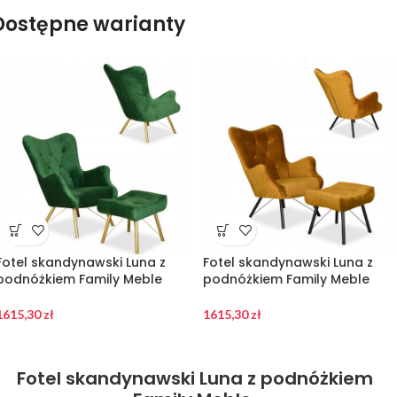
Dostępne warianty
Fotel skandynawski Luna z
Fotel skandynawski Luna z
podnóżkiem Family Meble
podnóżkiem Family Meble
1615,30
zł
1615,30
zł
Fotel skandynawski Luna z podnóżkiem