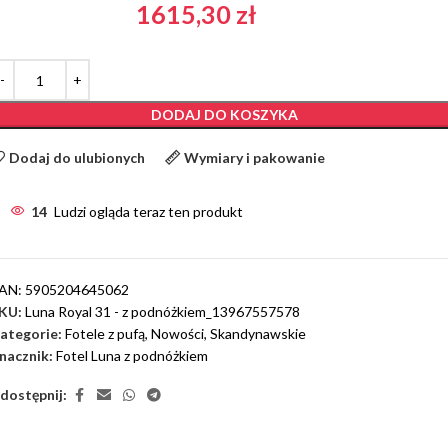
1615,30
zł
DODAJ DO KOSZYKA
Dodaj do ulubionych
Wymiary i pakowanie
14
Ludzi ogląda teraz ten produkt
AN:
5905204645062
KU:
Luna Royal 31 - z podnóżkiem_13967557578
ategorie:
Fotele z pufą
,
Nowości
,
Skandynawskie
nacznik:
Fotel Luna z podnóżkiem
dostępnij: