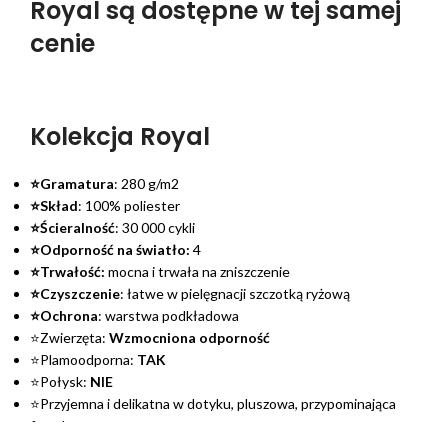
Royal są dostępne w tej samej
cenie
Kolekcja Royal
⭐Gramatura
: 280 g/m2
⭐Skład
: 100% poliester
⭐Ścieralność
: 30 000 cykli
⭐Odporność na światło:
4
⭐Trwałość:
mocna i trwała na zniszczenie
⭐Czyszczenie
: łatwe w pielęgnacji szczotką ryżową
⭐Ochrona
: warstwa podkładowa
⭐Zwierzęta:
Wzmocniona odporność
⭐Plamoodporna:
TAK
⭐Połysk:
NIE
⭐Przyjemna i delikatna w dotyku, pluszowa, przypominająca
futerko
Kultowa
welurowa tkanina z kolekcji French Velvet, Magic