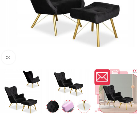
Naciśnij aby powiększyć