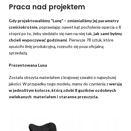
Praca nad projektem
Gdy projektowaliśmy “Lunę” – zmienialiśmy jej parametry
sześciokrotnie
, poprawiając nawet kąt pochylenia oparcia o 8
stopni po to, żeby siedziało się nam na niej tak,
jak sami byśmy
chcieli wypoczywać godzinami
. Pierwsze 78 sztuk, które
opuściło linię produkcyjną, rozeszło się poza oficjalną
sprzedażą.
Prezentowana Luna
Została obszyta materiałem z krajowej szwalni o najwyższej
jakości. W przypadku tego modelu, mamy do czynienia z
wersją
w jednolitym kolorze, którą zdobi 8 guzików ozdobnych
owlekanych materiałem i staranne przeszycia.