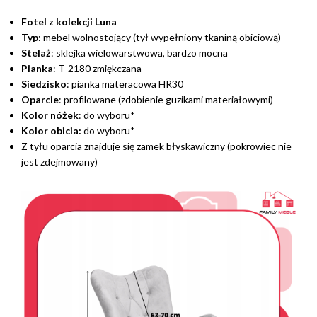
Fotel z kolekcji Luna
Typ
: mebel wolnostojący (tył wypełniony tkaniną obiciową)
Stelaż
: sklejka wielowarstwowa, bardzo mocna
Pianka
: T-2180 zmiękczana
Siedzisko
: pianka materacowa HR30
Oparcie
: profilowane (zdobienie guzikami materiałowymi)
Kolor nóżek
: do wyboru*
Kolor obicia:
do wyboru*
Z tyłu oparcia znajduje się zamek błyskawiczny (pokrowiec nie
jest zdejmowany)