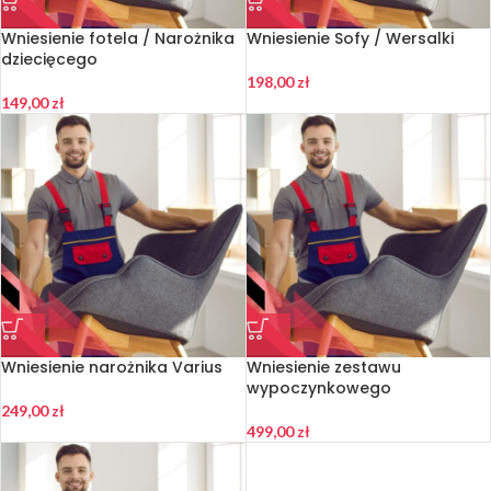
Wniesienie fotela / Narożnika
Wniesienie Sofy / Wersalki
dziecięcego
198,00
zł
149,00
zł
Wniesienie narożnika Varius
Wniesienie zestawu
wypoczynkowego
249,00
zł
499,00
zł