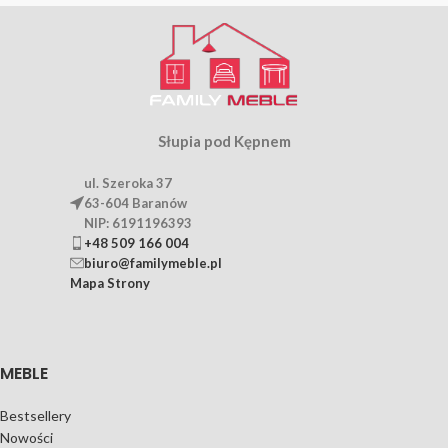
Słupia pod Kępnem
ul. Szeroka 37
63-604 Baranów
NIP: 6191196393
+48 509 166 004
biuro@familymeble.pl
Mapa Strony
MEBLE
Bestsellery
Nowości