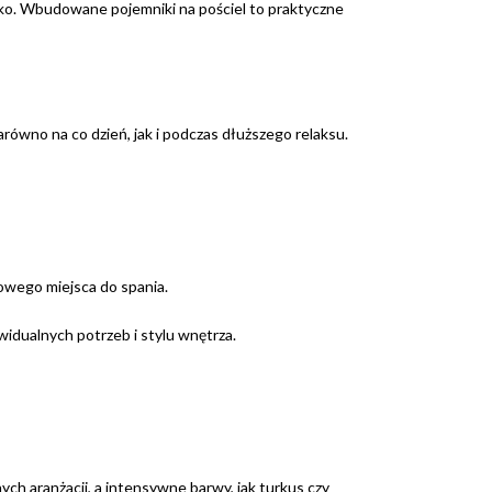
żko. Wbudowane pojemniki na pościel to praktyczne
równo na co dzień, jak i podczas dłuższego relaksu.
owego miejsca do spania.
widualnych potrzeb i stylu wnętrza.
ych aranżacji, a intensywne barwy, jak turkus czy