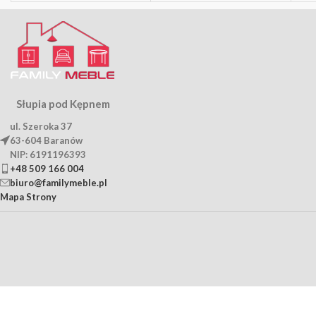
Słupia pod Kępnem
ul. Szeroka 37
63-604 Baranów
NIP: 6191196393
+48 509 166 004
biuro@familymeble.pl
Mapa Strony