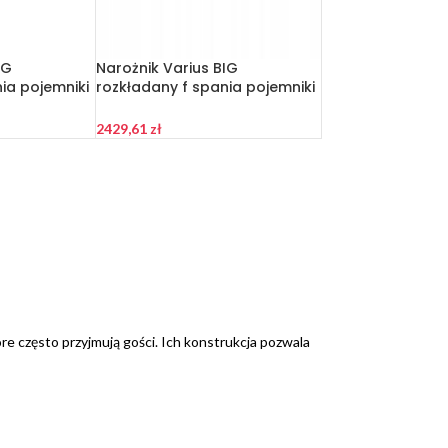
IG
Narożnik Varius BIG
ia pojemniki
rozkładany f spania pojemniki
anatowy
Family meble bordowy
2429,61
zł
óre często przyjmują gości. Ich konstrukcja pozwala