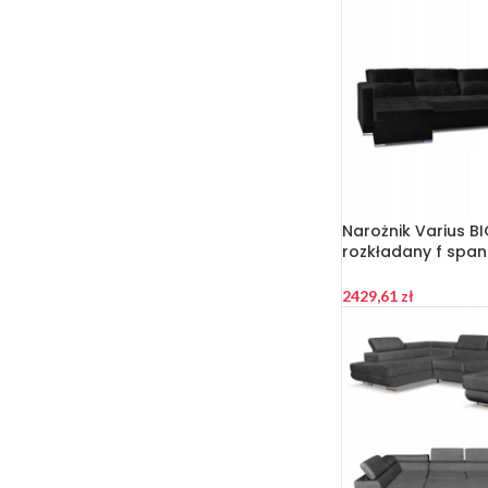
Narożnik Varius B
rozkładany f span
Family meble graf
2429,61
zł