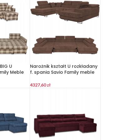
 BIG U
Narożnik kształt U rozkładany
mily Meble
f. spania Savio Family meble
 beżowa
brąz sztruks
4327,60
zł