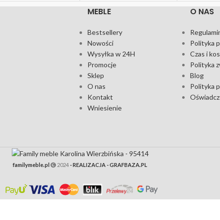
MEBLE
O NAS
Bestsellery
Regulamin
Nowości
Polityka 
Wysyłka w 24H
Czas i ko
Promocje
Polityka 
Sklep
Blog
O nas
Polityka 
Kontakt
Oświadcze
Wniesienie
familymeble.pl
2024
- REALIZACJA - GRAFBAZA.PL