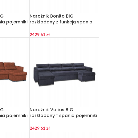
IG
Narożnik Bonito BIG
ia pojemniki
rozkładany z funkcją spania
ieski
Family Meble sztruks zieleń
2429,61
zł
IG
Narożnik Varius BIG
ia pojemniki
rozkładany f spania pojemniki
z
Family meble czarny
2429,61
zł