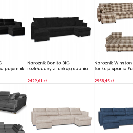
IG
Narożnik Bonito BIG
Narożnik Winston
ia pojemniki
rozkładany z funkcją spania
funkcja spania Fa
itowy
Family Meble sztruks czarny
krata brązowo –
2429,61
zł
2958,45
zł