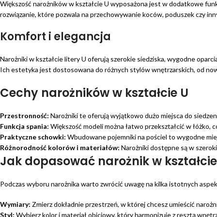
Większość narożników w kształcie U wyposażona jest w dodatkowe funkcj
rozwiązanie, które pozwala na przechowywanie koców, poduszek czy inn
Komfort i elegancja
Narożniki w kształcie litery U oferują szerokie siedziska, wygodne opar
Ich estetyka jest dostosowana do różnych stylów wnętrzarskich, od nowo
Cechy narożników w kształcie U
Przestronność:
Narożniki te oferują wyjątkowo dużo miejsca do siedzen
Funkcja spania:
Większość modeli można łatwo przekształcić w łóżko, c
Praktyczne schowki:
Wbudowane pojemniki na pościel to wygodne miejs
Różnorodność kolorów i materiałów:
Narożniki dostępne są w szeroki
Jak dopasować narożnik w kształcie
Podczas wyboru narożnika warto zwrócić uwagę na kilka istotnych aspe
Wymiary:
Zmierz dokładnie przestrzeń, w której chcesz umieścić narożni
Styl:
Wybierz kolor i materiał obiciowy, który harmonizuje z resztą wnętrz