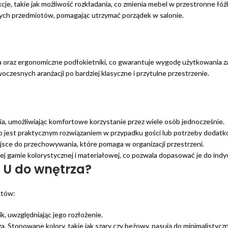
e, takie jak możliwość rozkładania, co zmienia mebel w przestronne łó
ych przedmiotów, pomagając utrzymać porządek w salonie.
cia oraz ergonomiczne podłokietniki, co gwarantuje wygodę użytkowania za
czesnych aranżacji po bardziej klasyczne i przytulne przestrzenie.
ia, umożliwiając komfortowe korzystanie przez wiele osób jednocześnie.
o jest praktycznym rozwiązaniem w przypadku gości lub potrzeby dodatk
ce do przechowywania, które pomaga w organizacji przestrzeni.
ej gamie kolorystycznej i materiałowej, co pozwala dopasować je do indy
 U do wnętrza?
któw:
k, uwzględniając jego rozłożenie.
a. Stonowane kolory, takie jak szary czy beżowy, pasują do minimalistyczn