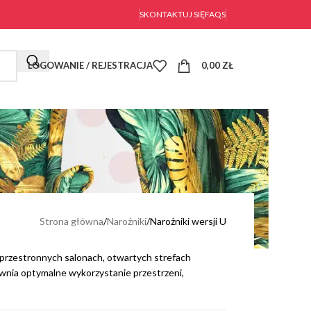
SKONTAKTUJ SIĘ
FAQS
LOGOWANIE / REJESTRACJA
0,00
ZŁ
Strona główna
Narożniki
Narożniki wersji U
 w przestronnych salonach, otwartych strefach
ewnia optymalne wykorzystanie przestrzeni,