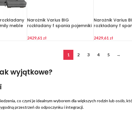
U rozkładany
Narożnik Varius BIG
Narożnik Varius B
amily meble
rozkładany f spania pojemniki
rozkładany f span
Family meble beżowy welur
Family meble gr
2429,61
zł
2429,61
zł
1
2
3
4
5
→
 tak wyjątkowe?
i
siedzenia, co czyni je idealnym wyborem dla większych rodzin lub osób, kt
odną przestrzeń do odpoczynku i integracji.