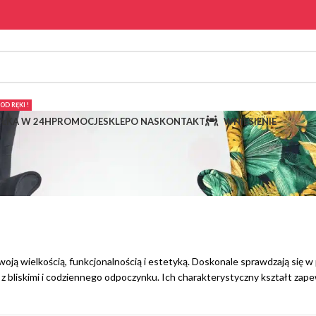
OD RĘKI !
ŁKA W 24H
PROMOCJE
SKLEP
O NAS
KONTAKT
WNIESIENIE
 swoją wielkością, funkcjonalnością i estetyką. Doskonale sprawdzają się
 z bliskimi i codziennego odpoczynku. Ich charakterystyczny kształt zap