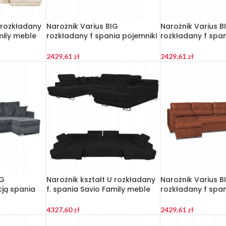
U rozkładany
Narożnik Varius BIG
Narożnik Varius B
mily meble
rozkładany f spania pojemniki
rozkładany f span
Family meble turkus
Family meble nieb
2429,61
zł
2429,61
zł
IG
Narożnik kształt U rozkładany
Narożnik Varius B
cją spania
f. spania Savio Family meble
rozkładany f span
ks szary
czarny sztruks
Family meble brą
4327,60
zł
2429,61
zł