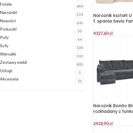
Fotele
684
Narożniki
214
Narożnik kształt 
f. spania Savio Fa
Nowości
243
beżowy sztruks
Poduszki
50
4327,60
zł
Pufy
64
Sofy
138
Wersalki
241
Zestawy mebli
803
Usługi
5
Akcesoria
10
Narożnik Bonito B
rozkładany z funk
Family Meble sztru
2418,90
zł