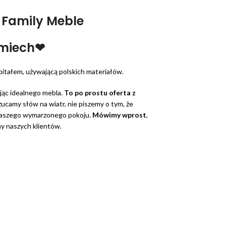
t Family Meble
śmiech❤
apitałem, używającą polskich materiałów.
ając idealnego mebla.
To po prostu oferta z
zucamy słów na wiatr, nie piszemy o tym, że
 Waszego wymarzonego pokoju.
Mówimy wprost
,
my naszych klientów.