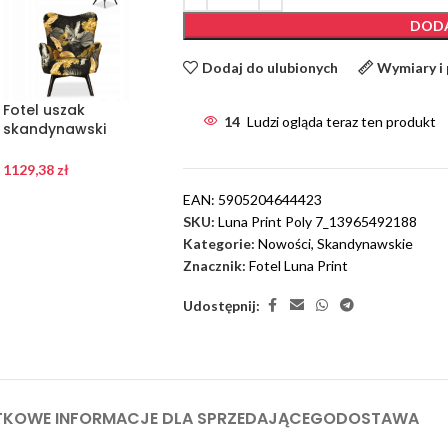
DODA
Dodaj do ulubionych
Wymiary i
Fotel uszak
Fotel uszak
14
Ludzi ogląda teraz ten produkt
skandynawski
skandynawski
Luna Print złoty
Luna Print Róże
czarny
kwiaty
1129,38
zł
1129,38
zł
EAN:
5905204644423
SKU:
Luna Print Poly 7_13965492188
Kategorie:
Nowości
,
Skandynawskie
Znacznik:
Fotel Luna Print
Udostępnij:
KOWE INFORMACJE DLA SPRZEDAJĄCEGO
DOSTAWA