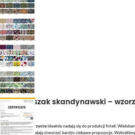
Fotel uszak skandynawski – wzor
PRINT
Tkaniny wzorzyste
idealnie nadają się do produkcji foteli. Wielob
motywy pozwalają stworzyć bardzo ciekawe propozycje. Wybraliśmy k