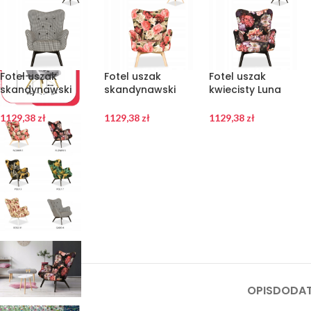
Fotel uszak
Fotel uszak
Fotel uszak
skandynawski
skandynawski
kwiecisty Luna
Luna Print Pepitka
Luna Print
Print Kwiaty
3D
kwiatowy wzór
Family
1129,38
zł
1129,38
zł
1129,38
zł
OPIS
DODAT