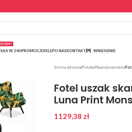
OD RĘKI !
ŁKA W 24H
PROMOCJE
SKLEP
O NAS
KONTAKT
WNIESIENIE
Strona główna
Fotele
Skandynawskie
Fot
Fotel uszak sk
Luna Print Mon
1129,38
zł