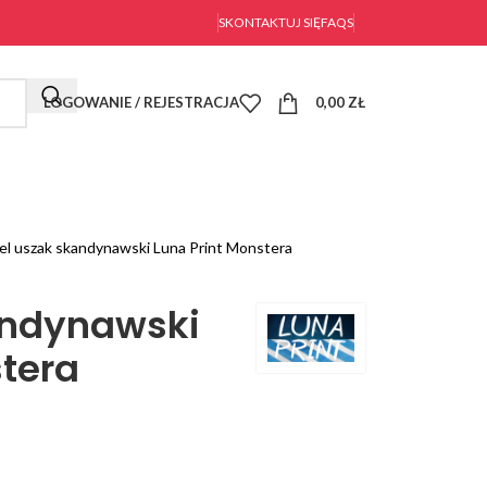
SKONTAKTUJ SIĘ
FAQS
LOGOWANIE / REJESTRACJA
0,00
ZŁ
el uszak skandynawski Luna Print Monstera
andynawski
stera