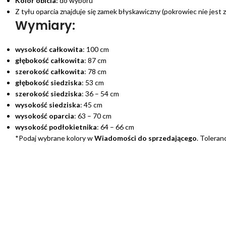
Kolor obicia:
do wyboru*
Z tyłu oparcia znajduje się zamek błyskawiczny (pokrowiec nie jest
Wymiary:
wysokość całkowita
: 100 cm
głębokość całkowita
: 87 cm
szerokość całkowita
: 78 cm
głębokość siedziska
: 53 cm
szerokość siedziska
: 36 – 54 cm
wysokość siedziska
: 45 cm
wysokość oparcia
: 63 – 70 cm
wysokość podłokietnika
: 64 – 66 cm
*Podaj wybrane kolory w
Wiadomości do sprzedającego
. Toleran