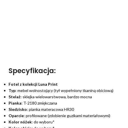
Specyfikacja:
Fotel z kolekcji Luna Print
Typ
: mebel wolnostojący (tył wypełniony tkaniną obiciową)
Stelaż
: sklejka wielowarstwowa, bardzo mocna
Pianka
: T-2180 zmiękczana
Siedzisko
: pianka materacowa HR30
Oparcie
: profilowane (zdobienie guzikami materiałowymi)
Kolor nóżek
: do wyboru*