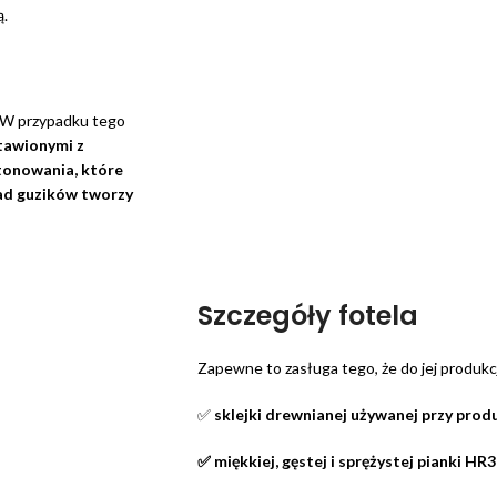
ą.
. W przypadku tego
tawionymi z
tonowania, które
ad guzików tworzy
Szczegóły fotela
Zapewne to zasługa tego, że do jej produkcj
✅
sklejki drewnianej używanej przy prod
✅ miękkiej, gęstej i sprężystej pianki HR