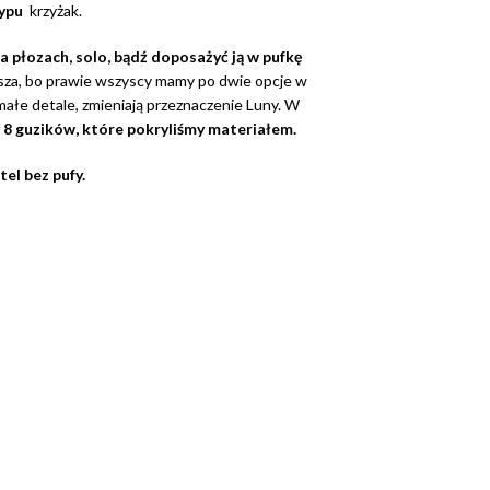
typu
krzyżak.
na płozach, solo, bądź doposażyć ją w pufkę
psza, bo prawie wszyscy mamy po dwie opcje w
małe detale, zmieniają przeznaczenie Luny. W
8 guzików, które pokryliśmy materiałem.
el bez pufy.