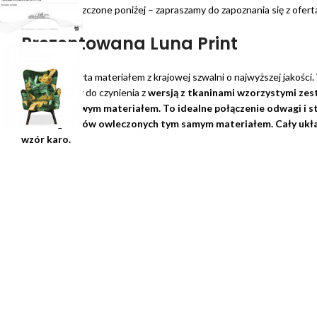
zostały umieszczone poniżej – zapraszamy do zapoznania się z ofert
Prezentowana Luna Print
Została obszyta materiałem z krajowej szwalni o najwyższej jakości
modelu, mamy do czynienia z
wersją z tkaninami wzorzystymi zes
jednokolorowym materiałem. To idealne połączenie odwagi i s
zdobi 8 guzików owleczonych tym samym materiałem. Cały ukł
wzór karo.