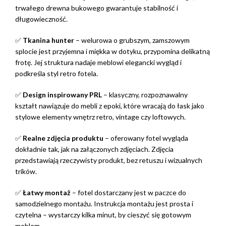
trwałego drewna bukowego gwarantuje stabilność i
długowieczność.
✅
Tkanina hunter
– welurowa o grubszym, zamszowym
splocie jest przyjemna i miękka w dotyku, przypomina delikatną
frotę. Jej struktura nadaje meblowi elegancki wygląd i
podkreśla styl retro fotela.
✅
Design inspirowany PRL
– klasyczny, rozpoznawalny
kształt nawiązuje do mebli z epoki, które wracają do łask jako
stylowe elementy wnętrz retro, vintage czy loftowych.
✅
Realne zdjęcia produktu
– oferowany fotel wygląda
dokładnie tak, jak na załączonych zdjęciach. Zdjęcia
przedstawiają rzeczywisty produkt, bez retuszu i wizualnych
trików.
✅
Łatwy montaż
– fotel dostarczany jest w paczce do
samodzielnego montażu. Instrukcja montażu jest prosta i
czytelna – wystarczy kilka minut, by cieszyć się gotowym
meblem.