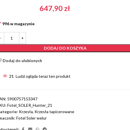
647,90
zł
996 w magazynie
DODAJ DO KOSZYKA
Dodaj do ulubionych
21
Ludzi ogląda teraz ten produkt
AN:
5900757153347
KU:
Fotel_SOLER_Hunter_21
ategorie:
Krzesła
,
Krzesła tapicerowane
nacznik:
Fotel Soler welur
dostępnij: