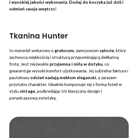
i wysokiej jakości wykonania. Dodaj do koszyka już dziś i
odmień swoje wnętrz
e!
Tkanina Hunter
to materiał welurowy o
grubszym
, zamszowym
splocie
, który
zachwyca miękkością i strukturą przypominającą delikatną
frotę. Jest niezwykle
przyjemna i miła w dotyku
, co
gwarantuje wysoki komfort użytkowania. Jej subtelna faktura i
pastelowy
odcień nadają meblom elegancki
, a zarazem
przytulny charakter. Idealnie komponuje się z formą foteli w
stylu
vintage
, podkreślając ich klasyczny design i
ponadczasową estetykę.