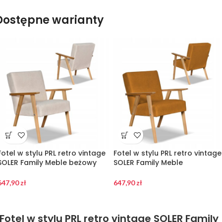
Dostępne warianty
Fotel w stylu PRL retro vintage
Fotel w stylu PRL retro vintage
SOLER Family Meble beżowy
SOLER Family Meble
welur Hunter
musztardowy welur Hunter
647,90
zł
647,90
zł
Fotel w stylu PRL retro vintage SOLER Family