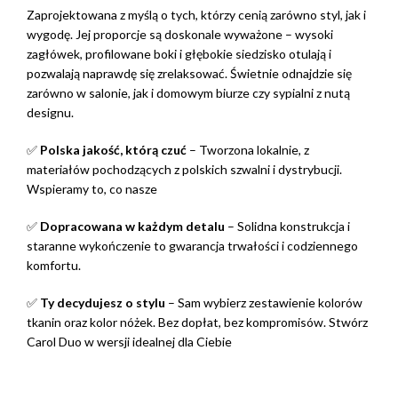
Zaprojektowana z myślą o tych, którzy cenią zarówno styl, jak i
wygodę. Jej proporcje są doskonale wyważone – wysoki
zagłówek, profilowane boki i głębokie siedzisko otulają i
pozwalają naprawdę się zrelaksować. Świetnie odnajdzie się
zarówno w salonie, jak i domowym biurze czy sypialni z nutą
designu.
✅
Polska jakość, którą czuć
– Tworzona lokalnie, z
materiałów pochodzących z polskich szwalni i dystrybucji.
Wspieramy to, co nasze
✅
Dopracowana w każdym detalu
– Solidna konstrukcja i
staranne wykończenie to gwarancja trwałości i codziennego
komfortu.
✅
Ty decydujesz o stylu
– Sam wybierz zestawienie kolorów
tkanin oraz kolor nóżek. Bez dopłat, bez kompromisów. Stwórz
Carol Duo w wersji idealnej dla Ciebie