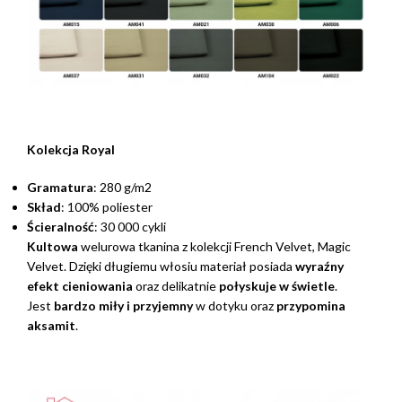
Kolekcja Royal
Gramatura
: 280 g/m2
Skład
: 100% poliester
Ścieralność
: 30 000 cykli
Kultowa
welurowa tkanina z kolekcji French Velvet, Magic
Velvet. Dzięki długiemu włosiu materiał posiada
wyraźny
efekt cieniowania
oraz delikatnie
połyskuje w świetle
.
Jest
bardzo miły i przyjemny
w dotyku oraz
przypomina
aksamit
.