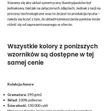
Staramy się aby układ symetryczny tkaniny/pasków był
jednakowy, taki jak na załączonych zdjęciach. Jednak z racji na
procesy technologiczne oraz to że jest to produkcja ręczna –
należy się liczyć z tym, że układ/rozmieszczenie pasków może
różnić się od zaprezentowanego w ofercie.
Wszystkie kolory z poniższych
wzorników są dostępne w tej
samej cenie
Kolekcja Amore
Gramatura
: 290 g/m2
Skład
: 100% poliester
Ścieralność
: 130 000 cykli
Welurowa tkanina tapicerska została pokryta
warstwą