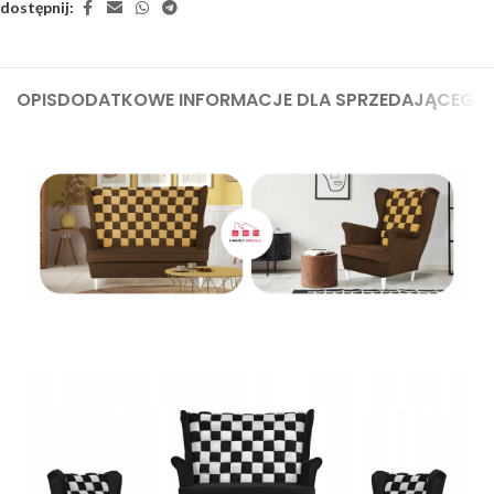
dostępnij:
OPIS
DODATKOWE INFORMACJE DLA SPRZEDAJĄCEGO