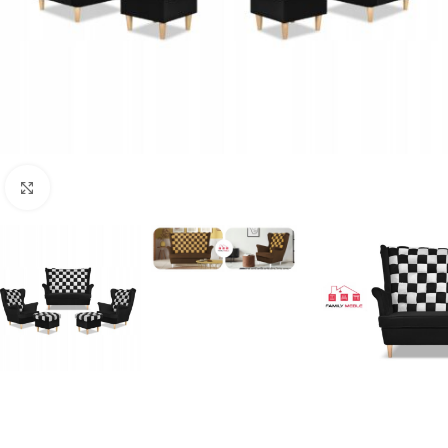
Naciśnij aby powiększyć