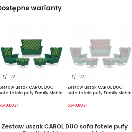
Dostępne warianty
Zestaw uszak CAROL DUO
Zestaw uszak CAROL DUO
sofa fotele pufy Family Meble
sofa fotele pufy Family Meble
seledynowo – zielony
szaro – różowy
5343,80
zł
5343,80
zł
Zestaw uszak CAROL DUO sofa fotele pufy