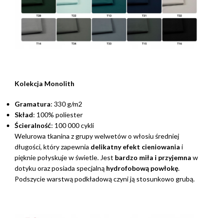
Kolekcja Monolith
Gramatura
: 330 g/m2
Skład
: 100% poliester
Ścieralność
: 100 000 cykli
Welurowa tkanina z grupy welwetów o włosiu średniej
długości, który zapewnia
delikatny efekt cieniowania
i
pięknie połyskuje w świetle. Jest
bardzo miła i przyjemna
w
dotyku oraz posiada specjalną
hydrofobową powłokę
.
Podszycie warstwą podkładową czyni ją stosunkowo grubą.