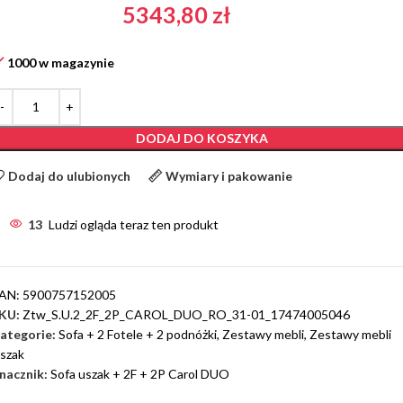
5343,80
zł
1000 w magazynie
DODAJ DO KOSZYKA
Dodaj do ulubionych
Wymiary i pakowanie
13
Ludzi ogląda teraz ten produkt
AN:
5900757152005
KU:
Ztw_S.U.2_2F_2P_CAROL_DUO_RO_31-01_17474005046
ategorie:
Sofa + 2 Fotele + 2 podnóżki
,
Zestawy mebli
,
Zestawy mebli
szak
nacznik:
Sofa uszak + 2F + 2P Carol DUO