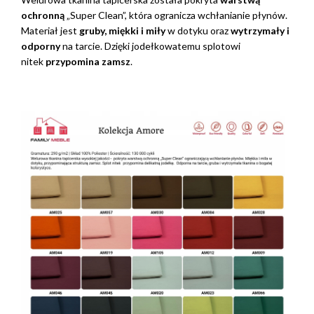
ochronną
„Super Clean”, która ogranicza wchłanianie płynów.
Materiał jest
gruby, miękki i miły
w dotyku oraz
wytrzymały i
odporny
na tarcie. Dzięki jodełkowatemu splotowi
nitek
przypomina zamsz
.