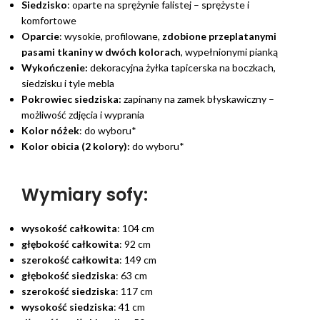
Siedzisko
: oparte na sprężynie falistej – sprężyste i
komfortowe
Oparcie
: wysokie, profilowane,
zdobione przeplatanymi
pasami tkaniny w dwóch kolorach
, wypełnionymi pianką
Wykończenie:
dekoracyjna żyłka tapicerska na boczkach,
siedzisku i tyle mebla
Pokrowiec siedziska:
zapinany na zamek błyskawiczny –
możliwość zdjęcia i wyprania
Kolor nóżek
: do wyboru*
Kolor obicia (2 kolory):
do wyboru*
Wymiary sofy:
wysokość całkowita
: 104 cm
głębokość całkowita
: 92 cm
szerokość całkowita
: 149 cm
głębokość siedziska
: 63 cm
szerokość siedziska
: 117 cm
wysokość siedziska
: 41 cm