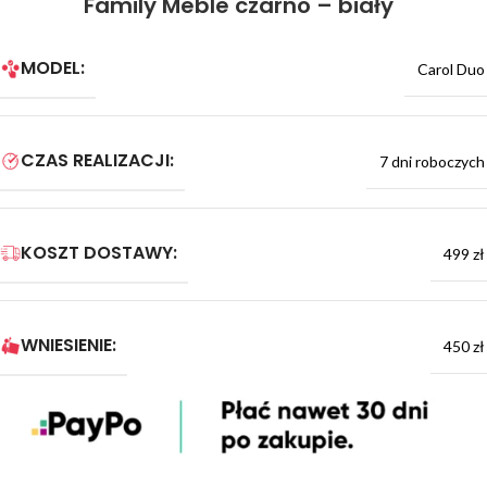
Family Meble czarno – biały
MODEL:
Carol Duo
CZAS REALIZACJI:
7 dni roboczych
KOSZT DOSTAWY:
499 zł
WNIESIENIE:
450 zł