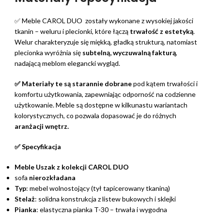
✅ Meble CAROL DUO zostały wykonane z wysokiej jakości
tkanin – weluru i plecionki, które łączą
trwałość z estetyką
.
Welur charakteryzuje się miękką, gładką strukturą, natomiast
plecionka wyróżnia się
subtelną,
wyczuwalną fakturą
,
nadającą meblom elegancki wygląd.
✅ Materiały te są starannie dobrane
pod kątem trwałości i
komfortu użytkowania, zapewniając odporność na codzienne
użytkowanie. Meble są dostępne w kilkunastu wariantach
kolorystycznych, co pozwala dopasować je do różnych
aranżacji wnętrz.
✅ Specyfikacja
Meble Uszak z kolekcji CAROL DUO
sofa
nierozkładana
Typ
: mebel wolnostojący (tył tapicerowany tkaniną)
Stelaż
: solidna konstrukcja z listew bukowych i sklejki
Pianka
: elastyczna pianka T-30 – trwała i wygodna