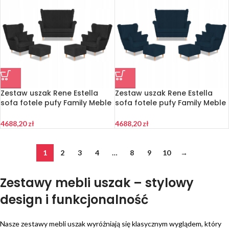
Zestaw uszak Rene Estella
Zestaw uszak Rene Estella
sofa fotele pufy Family Meble
sofa fotele pufy Family Meble
czarny sztruks
granatowy sztruks
4688,20
zł
4688,20
zł
1
2
3
4
…
8
9
10
→
Zestawy mebli uszak – stylowy
design i funkcjonalność
Nasze zestawy mebli uszak wyróżniają się klasycznym wyglądem, który