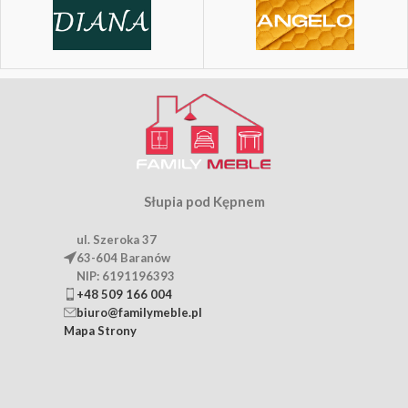
Słupia pod Kępnem
ul. Szeroka 37
63-604 Baranów
NIP: 6191196393
+48 509 166 004
biuro@familymeble.pl
Mapa Strony