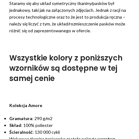
Staramy się aby układ symetryczny tkaniny/pasków był
jednakowy, taki jak na załączonych zdjęciach. Jednak z racji na
procesy technologiczne oraz to że jest to produkcja ręczna –
należy się liczyć z tym, że układ/rozmieszczenie pasków może
różnić się od zaprezentowanego w ofercie.
Wszystkie kolory z poniższych
wzorników są dostępne w tej
samej cenie
Kolekcja Amore
Gramatura
: 290 g/m2
Skład
: 100% poliester
Ścieralność
: 130 000 cykli
Welurowa tkanina tapicerska została pokryta
warstwą