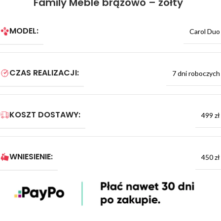
Family Meble brązowo – żółty
MODEL:
Carol Duo
CZAS REALIZACJI:
7 dni roboczych
KOSZT DOSTAWY:
499 zł
WNIESIENIE:
450 zł