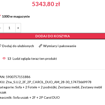
5343,80
zł
1000 w magazynie
DODAJ DO KOSZYKA
Dodaj do ulubionych
Wymiary i pakowanie
13
Ludzi ogląda teraz ten produkt
AN:
5900757151886
KU:
Ztw_S.U.2_2F_2P_CAROL_DUO_AM_28-30_17473669978
ategorie:
Sofa + 2 Fotele + 2 podnóżki
,
Zestawy mebli
,
Zestawy mebli
szak
nacznik:
Sofa uszak + 2F + 2P Carol DUO