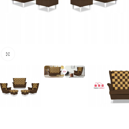
Naciśnij aby powiększyć