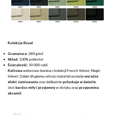
Kolekcja Royal
Gramatura
: 280 g/m2
Skład
: 100% poliester
Ścieralność
: 30 000 cykli
Kultowa
welurowa tkanina z kolekcji French Velvet, Magic
Velvet. Dzięki długiemu włosiu materiał posiada
wyraźny
efekt cieniowania
oraz delikatnie
połyskuje w świetle
.
Jest
bardzo miły i przyjemny
w dotyku oraz
przypomina
aksamit
.