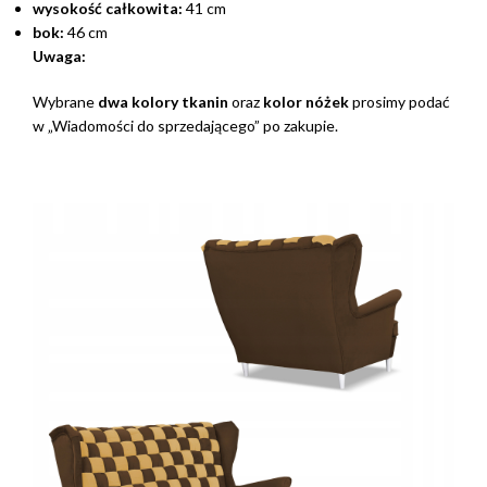
wysokość całkowita:
41 cm
bok:
46 cm
Uwaga:
Wybrane
dwa kolory tkanin
oraz
kolor nóżek
prosimy podać
w „Wiadomości do sprzedającego” po zakupie.