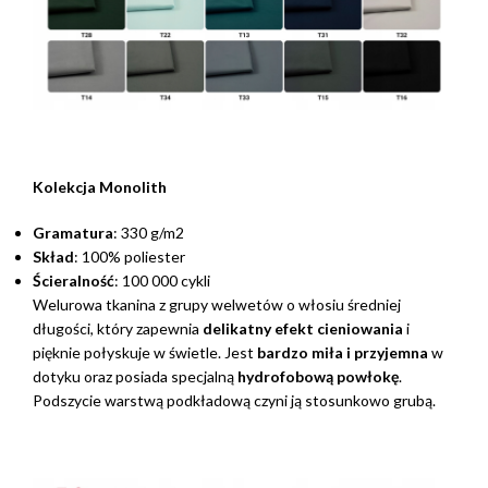
Kolekcja Monolith
Gramatura
: 330 g/m2
Skład
: 100% poliester
Ścieralność
: 100 000 cykli
Welurowa tkanina z grupy welwetów o włosiu średniej
długości, który zapewnia
delikatny efekt cieniowania
i
pięknie połyskuje w świetle. Jest
bardzo miła i przyjemna
w
dotyku oraz posiada specjalną
hydrofobową powłokę
.
Podszycie warstwą podkładową czyni ją stosunkowo grubą.