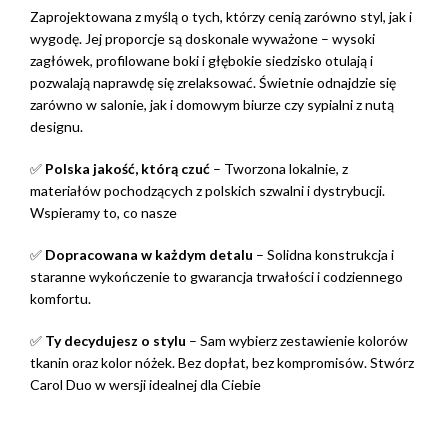
Zaprojektowana z myślą o tych, którzy cenią zarówno styl, jak i
wygodę. Jej proporcje są doskonale wyważone – wysoki
zagłówek, profilowane boki i głębokie siedzisko otulają i
pozwalają naprawdę się zrelaksować. Świetnie odnajdzie się
zarówno w salonie, jak i domowym biurze czy sypialni z nutą
designu.
✅
Polska jakość, którą czuć
– Tworzona lokalnie, z
materiałów pochodzących z polskich szwalni i dystrybucji.
Wspieramy to, co nasze
✅
Dopracowana w każdym detalu
– Solidna konstrukcja i
staranne wykończenie to gwarancja trwałości i codziennego
komfortu.
✅
Ty decydujesz o stylu
– Sam wybierz zestawienie kolorów
tkanin oraz kolor nóżek. Bez dopłat, bez kompromisów. Stwórz
Carol Duo w wersji idealnej dla Ciebie