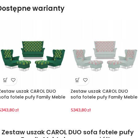
Dostępne warianty
Zestaw uszak CAROL DUO
Zestaw uszak CAROL DUO
sofa fotele pufy Family Meble
sofa fotele pufy Family Meble
seledynowo – zielony
szaro – różowy
5343,80
zł
5343,80
zł
Zestaw uszak CAROL DUO sofa fotele pufy