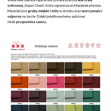
ochronną
„Super Clean”, która ogranicza wchłanianie płynów.
Materiał jest
gruby, miękki i miły
w dotyku oraz
wytrzymały i
odporny
na tarcie. Dzięki jodełkowatemu splotowi
nitek
przypomina zamsz
.