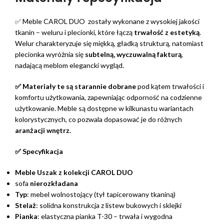
✅ Meble CAROL DUO zostały wykonane z wysokiej jakości
tkanin – weluru i plecionki, które łączą
trwałość z estetyką
.
Welur charakteryzuje się miękką, gładką strukturą, natomiast
plecionka wyróżnia się
subtelną,
wyczuwalną fakturą
,
nadającą meblom elegancki wygląd.
✅ Materiały te są starannie dobrane
pod kątem trwałości i
komfortu użytkowania, zapewniając odporność na codzienne
użytkowanie. Meble są dostępne w kilkunastu wariantach
kolorystycznych, co pozwala dopasować je do różnych
aranżacji wnętrz.
✅ Specyfikacja
Meble Uszak z kolekcji CAROL DUO
sofa
nierozkładana
Typ
: mebel wolnostojący (tył tapicerowany tkaniną)
Stelaż
: solidna konstrukcja z listew bukowych i sklejki
Pianka
: elastyczna pianka T-30 – trwała i wygodna