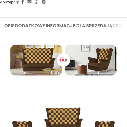
dostępnij:
OPIS
DODATKOWE INFORMACJE DLA SPRZEDAJĄCEGO