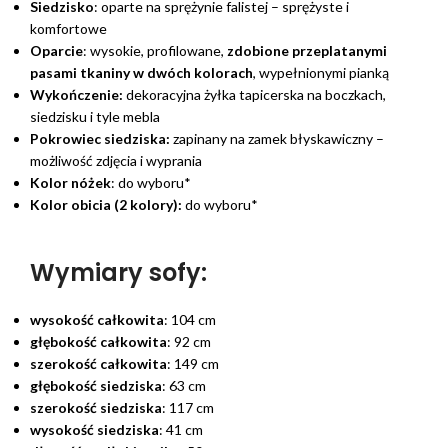
Siedzisko
: oparte na sprężynie falistej – sprężyste i
komfortowe
Oparcie
: wysokie, profilowane,
zdobione przeplatanymi
pasami tkaniny w dwóch kolorach
, wypełnionymi pianką
Wykończenie:
dekoracyjna żyłka tapicerska na boczkach,
siedzisku i tyle mebla
Pokrowiec siedziska:
zapinany na zamek błyskawiczny –
możliwość zdjęcia i wyprania
Kolor nóżek
: do wyboru*
Kolor obicia (2 kolory):
do wyboru*
Wymiary sofy:
wysokość całkowita
: 104 cm
głębokość całkowita
: 92 cm
szerokość całkowita
: 149 cm
głębokość siedziska
: 63 cm
szerokość siedziska
: 117 cm
wysokość siedziska
: 41 cm