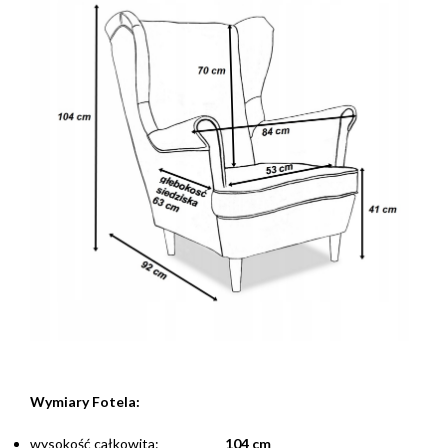
Wymiary Fotela:
wysokość całkowita:
104 cm