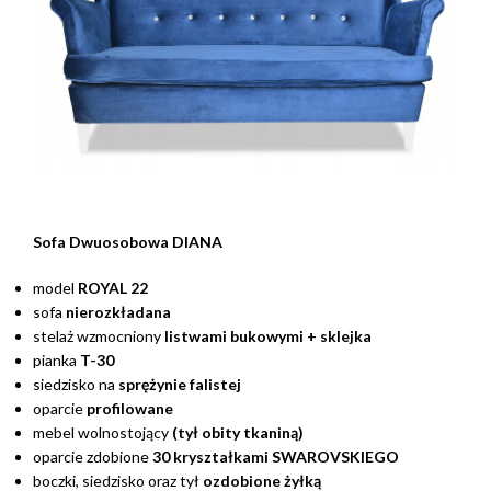
Sofa Dwuosobowa DIANA
model
ROYAL 22
sofa
nierozkładana
stelaż wzmocniony
listwami bukowymi + sklejka
pianka
T-30
siedzisko na
sprężynie falistej
oparcie
profilowane
mebel wolnostojący
(tył obity tkaniną)
oparcie zdobione
30 kryształkami SWAROVSKIEGO
boczki, siedzisko oraz tył
ozdobione żyłką