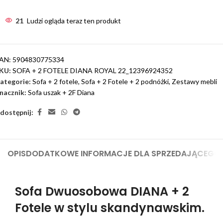
21
Ludzi ogląda teraz ten produkt
AN:
5904830775334
KU:
SOFA + 2 FOTELE DIANA ROYAL 22_12396924352
ategorie:
Sofa + 2 fotele
,
Sofa + 2 Fotele + 2 podnóżki
,
Zestawy mebli
nacznik:
Sofa uszak + 2F Diana
dostępnij:
OPIS
DODATKOWE INFORMACJE DLA SPRZEDAJĄCEGO
Sofa Dwuosobowa DIANA + 2
Fotele w stylu skandynawskim.