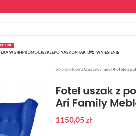
OD RĘKI !
ŁKA W 24H
PROMOCJE
SKLEP
O NAS
KONTAKT
WNIESIENIE
Strona główna
Zestawy mebli
Fotele z pu
Fotel uszak z 
Ari Family Meb
1150,05
zł