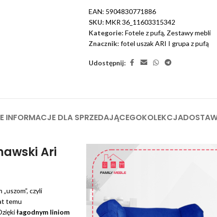
EAN:
5904830771886
SKU:
MKR 36_11603315342
Kategorie:
Fotele z pufą
,
Zestawy mebli
Znacznik:
fotel uszak ARI I grupa z pufą
Udostępnij:
 INFORMACJE DLA SPRZEDAJĄCEGO
KOLEKCJA
DOSTA
awski Ari
„uszom”, czyli
at temu
 Dzięki
łagodnym liniom