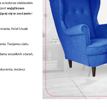
ie w kolorze niebieskim
 jest
wyjątkowo
jącej się w zestawie
i
stania, fotel Uszak
ienie Twojemu ciału
damy wszelkich starań,
oducenta, możesz