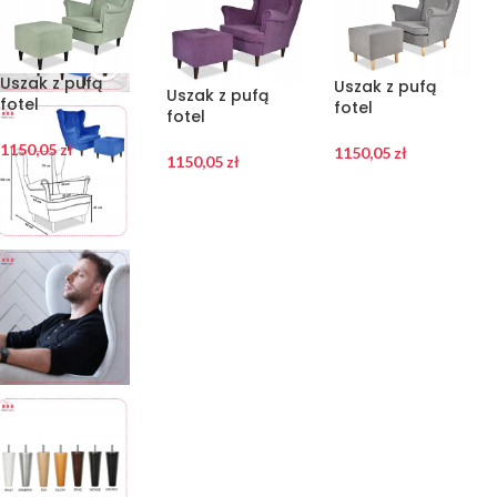
Uszak z pufą
Uszak z pufą
Uszak z pufą
fotel
fotel
fotel
skandynawski
skandynawski
skandynawski
pistacja
szarość
1150,05
zł
1150,05
zł
jagodowy
1150,05
zł
PRODUCENT
PRODUCENT
PRODUCENT.