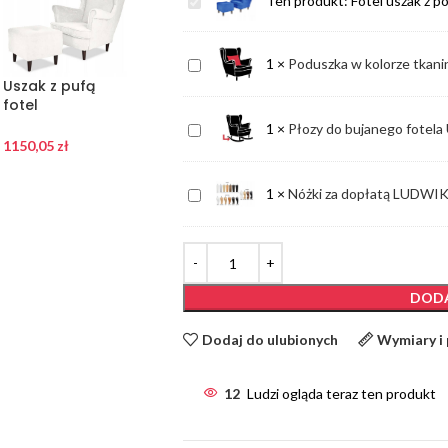
Fotel
Ten produkt:
Fotel uszak z p
uszak
z
Poduszka
1
×
Poduszka w kolorze tkani
podnóżkiem
Uszak z pufą
Uszak z pufą
Uszak z pufą
w
Ari
fotel
fotel
fotel
kolorze
Family
skandynawski
skandynawski
skandynawski
Płozy
1
×
Płozy do bujanego fotel
tkaniny
Meble
malinowy
1150,05
zł
czerwony
biel PRODUCENT
1150,05
zł
1150,05
zł
do
mebla
PRODUCENT
PRODUCENT
bujanego
Nóżki
1
×
Nóżki za dopłatą LUD
fotela
za
USZAKA
dopłatą
LUDWIK
KOPYTKO
DODA
LAURA
Dodaj do ulubionych
Wymiary i
12
Ludzi ogląda teraz ten produkt