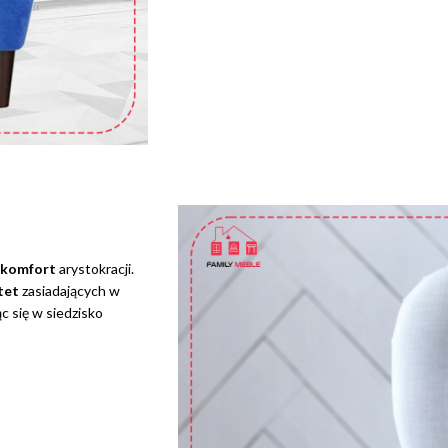
komfort
arystokracji.
ytet
zasiadających w
ąc się w siedzisko