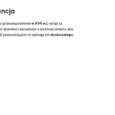
ancja
no (prawdopodobnie
w XVII w
.), wciąż są
zeć dowolne czasopismo o wystroju wnętrz, aby
 Z pewnością jest to zasługa ich
doskonałego,