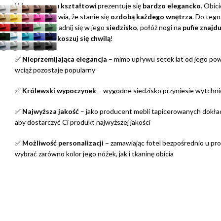
i
klasycznemu kształtow
i prezentuje się
bardzo elegancko
. Obic
(MKR 36) sprawia, że stanie się
ozdobą każdego wnętrza
. Do tego
wygodny
. Zapadnij się w jego
siedzisko
, połóż nogi na
pufie znajdu
po prostu
rozkoszuj się chwilą
!
✅
Nieprzemijająca elegancja
– mimo upływu setek lat od jego pow
wciąż pozostaje popularny
✅
Królewski wypoczynek
– wygodne siedzisko przyniesie wytchn
✅
Najwyższa jakość
– jako producent mebli tapicerowanych dokła
aby dostarczyć Ci produkt najwyższej jakości
✅
Możliwość personalizacji
– zamawiając fotel bezpośrednio u pr
wybrać zarówno kolor jego nóżek, jak i tkaninę obicia