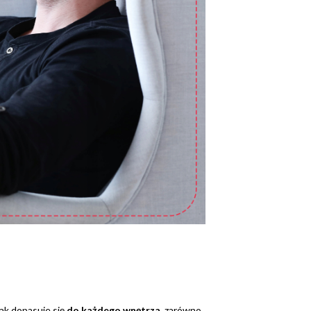
ak dopasuje się
do każdego wnętrza
, zarówno