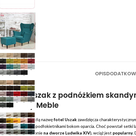
OPIS
DODATKOWE
Fotel uszak z podnóżkiem skandyn
Family Meble
Swoją niezwykłą nazwę
fotel Uszak
zawdzięcza charakterystycznym 
połączonym z podłokietnikami bokom oparcia. Choć powstał setki l
(prawdopodobnie
na dworze Ludwika XIV
), wciąż jest
popularny
.