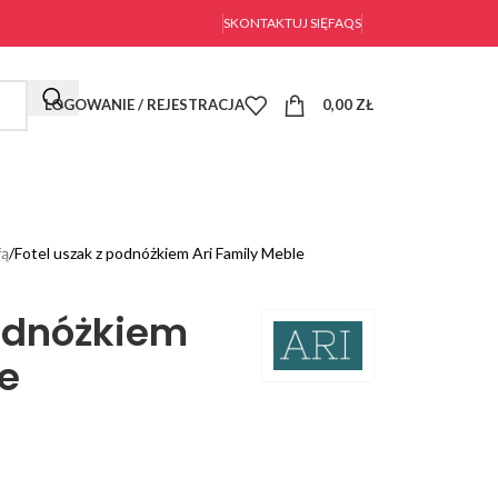
SKONTAKTUJ SIĘ
FAQS
LOGOWANIE / REJESTRACJA
0,00
ZŁ
fą
Fotel uszak z podnóżkiem Ari Family Meble
podnóżkiem
le