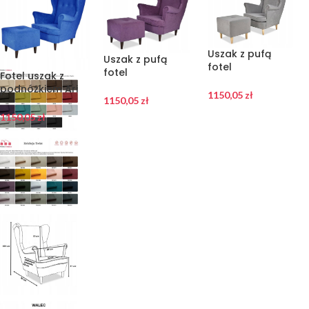
Uszak z pufą
Uszak z pufą
fotel
fotel
Fotel uszak z
skandynawski
skandynawski
podnóżkiem Ari
szarość
1150,05
zł
jagodowy
1150,05
zł
Family Meble
PRODUCENT
PRODUCENT.
1150,05
zł