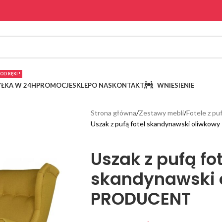
OD RĘKI !
ŁKA W 24H
PROMOCJE
SKLEP
O NAS
KONTAKT
WNIESIENIE
Strona główna
Zestawy mebli
Fotele z pu
Uszak z pufą fotel skandynawski oliwk
Uszak z pufą fot
skandynawski 
PRODUCENT