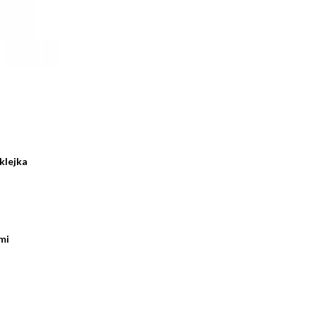
klejka
mi