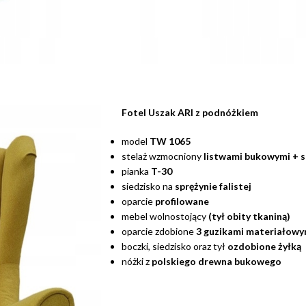
Fotel Uszak ARI z podnóżkiem
model
TW 1065
stelaż wzmocniony
listwami bukowymi + s
pianka
T-30
siedzisko na
sprężynie falistej
oparcie
profilowane
mebel wolnostojący
(tył obity tkaniną)
oparcie zdobione
3
guzikami materiałowy
boczki, siedzisko oraz tył
ozdobione żyłką
nóżki z
polskiego
drewna bukowego