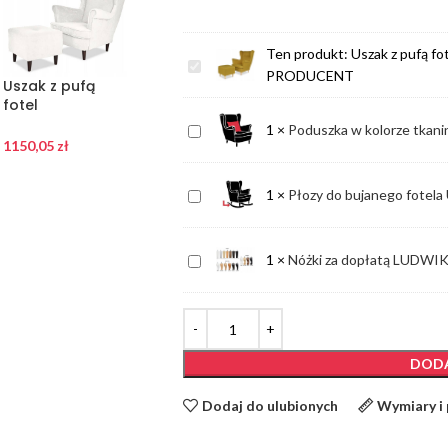
Ten produkt:
Uszak z pufą f
Uszak
PRODUCENT
Uszak z pufą
Uszak z pufą
Uszak z pufą
z
fotel
fotel
fotel
pufą
skandynawski
skandynawski
skandynawski
Poduszka
1
×
Poduszka w kolorze tkani
fotel
malinowy
1150,05
zł
czerwony
biel PRODUCENT
1150,05
zł
1150,05
zł
w
skandynawski
PRODUCENT
PRODUCENT
kolorze
oliwkowy
Płozy
1
×
Płozy do bujanego fotel
tkaniny
PRODUCENT
do
mebla
bujanego
Nóżki
1
×
Nóżki za dopłatą LUD
fotela
za
USZAKA
dopłatą
LUDWIK
KOPYTKO
DODA
LAURA
Dodaj do ulubionych
Wymiary i