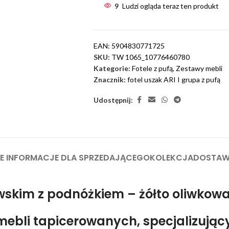
9
Ludzi ogląda teraz ten produkt
EAN:
5904830771725
SKU:
TW 1065_10776460780
Kategorie:
Fotele z pufą
,
Zestawy mebli
Znacznik:
fotel uszak ARI I grupa z pufą
Udostępnij:
 INFORMACJE DLA SPRZEDAJĄCEGO
KOLEKCJA
DOSTA
wskim z podnóżkiem – żółto oliwkowa
ebli tapicerowanych, specjalizujący 