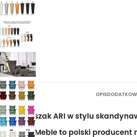
OPIS
DODATKOWE
Fotel Uszak ARI w stylu skandyna
FamilyMeble to polski producent m