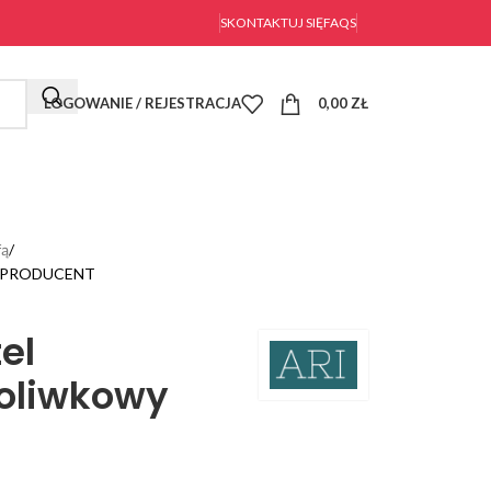
SKONTAKTUJ SIĘ
FAQS
LOGOWANIE / REJESTRACJA
0,00
ZŁ
fą
owy PRODUCENT
el
oliwkowy