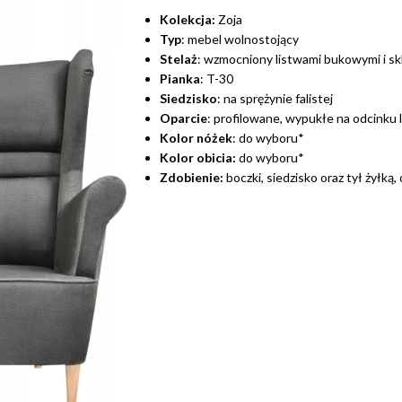
Kolekcja:
Zoja
Typ
: mebel wolnostojący
Stelaż
: wzmocniony listwami bukowymi i sk
Pianka
: T-30
Siedzisko
: na sprężynie falistej
Oparcie
: profilowane, wypukłe na odcinku l
Kolor nóżek
: do wyboru*
Kolor obicia:
do wyboru*
Zdobienie:
boczki, siedzisko oraz tył żyłką