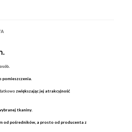
WA
m.
posób.
o pomieszczenia
.
odatkowo
zwiększając jej atrakcyjność
wybranej tkaniny
.
tem od pośredników, a prosto od producenta z