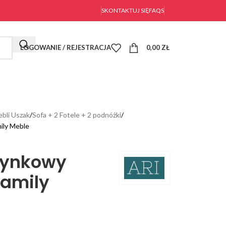
SKONTAKTUJ SIĘ
FAQS
LOGOWANIE / REJESTRACJA
0,00
ZŁ
bli Uszak
Sofa + 2 Fotele + 2 podnóżki
ily Meble
zynkowy
Family