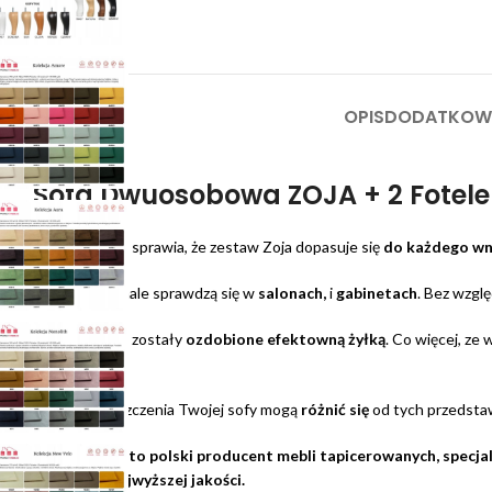
OPIS
DODATKOWE
Sofa Dwuosobowa ZOJA + 2 Fotele
Prosty design sprawia, że zestaw Zoja dopasuje się
do każdego wn
Meble doskonale sprawdzą się w
salonach,
i
gabinetach
. Bez wzglę
Boki sofy Zoja zostały
ozdobione efektowną żyłką
. Co więcej, ze
wizualną
.
Uwaga!
Marszczenia Twojej sofy mogą
różnić się
od tych przedstaw
FamilyMeble to polski producent mebli tapicerowanych, specjali
gwarancją najwyższej jakości.