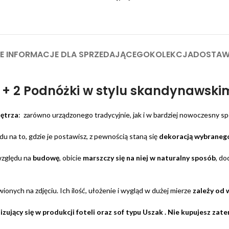
 INFORMACJE DLA SPRZEDAJĄCEGO
KOLEKCJA
DOSTA
 + 2 Podnóżki w stylu skandynawski
ętrza
: zarówno urządzonego tradycyjnie, jak i w bardziej nowoczesny s
du na to, gdzie je postawisz, z pewnością staną się
dekoracją wybraneg
 względu na
budowę
, obicie
marszczy się na niej w naturalny sposób
, d
ionych na zdjęciu. Ich ilość, ułożenie i wygląd w dużej mierze
zależy od 
zujący się w produkcji foteli oraz sof typu Uszak . Nie kupujesz za