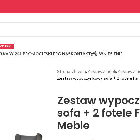
OD RĘKI !
ŁKA W 24H
PROMOCJE
SKLEP
O NAS
KONTAKT
WNIESIENIE
Strona główna
Zestawy mebli
Zestawy me
Zestaw wypoczynkowy sofa + 2 fotele Fam
Zestaw wypoc
sofa + 2 fotele 
Meble