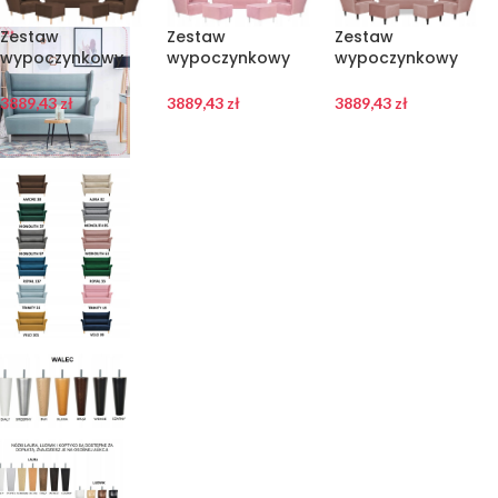
Zestaw
Zestaw
Zestaw
wypoczynkowy
wypoczynkowy
wypoczynkowy
sofa + 2 fotele
sofa + 2 fotele
sofa + 2 fotele
Family Meble
Family Meble
Family Meble
3889,43
zł
3889,43
zł
3889,43
zł