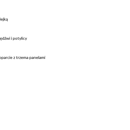
lejką
ędźwi i potylicy
, oparcie z trzema panelami