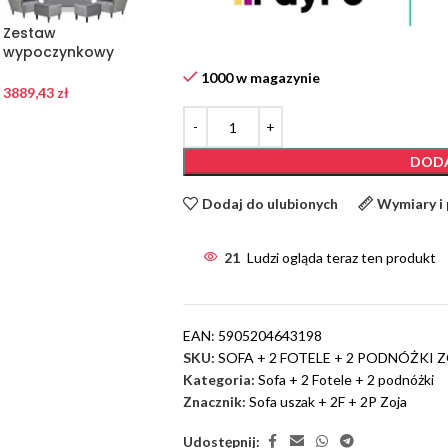
Zestaw
Zestaw
Zestaw
wypoczynkowy
wypoczynkowy
wypoczynkowy
sofa + 2 fotele
sofa + 2 fotele
sofa + 2 fotele
1000 w magazynie
Family Meble
Family Meble
Family Meble
3889,43
zł
3889,43
zł
3889,43
zł
DODA
Dodaj do ulubionych
Wymiary i
21
Ludzi ogląda teraz ten produkt
EAN:
5905204643198
SKU:
SOFA + 2 FOTELE + 2 PODNÓŻKI 
Kategoria:
Sofa + 2 Fotele + 2 podnóżki
Znacznik:
Sofa uszak + 2F + 2P Zoja
Udostępnij: