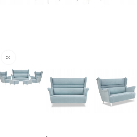
Naciśnij aby powiększyć