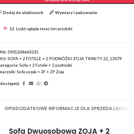
Dodaj do ulubionych
Wymiary i pakowanie
12
Ludzi ogląda teraz ten produkt
AN:
5905204643235
KU:
SOFA + 2 FOTELE + 2 PODNÓŻKI ZOJA TRINITY 22_13079
ategoria:
Sofa + 2 Fotele + 2 podnóżki
nacznik:
Sofa uszak + 2F + 2P Zoja
dostępnij:
OPIS
DODATKOWE INFORMACJE DLA SPRZEDAJĄCEGO
Sofa Dwuosobowa ZOJA + 2