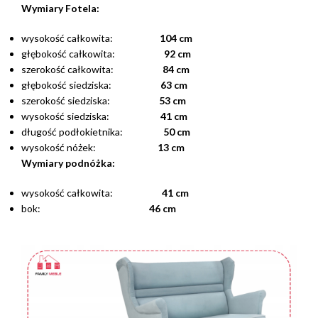
Wymiary Fotela:
wysokość całkowita:
104 cm
głębokość całkowita:
92 cm
szerokość całkowita:
84 cm
głębokość siedziska:
63 cm
szerokość siedziska:
53 cm
wysokość siedziska:
41 cm
długość podłokietnika:
50 cm
wysokość nóżek:
13 cm
Wymiary podnóżka:
wysokość całkowita:
41 cm
bok:
46 cm