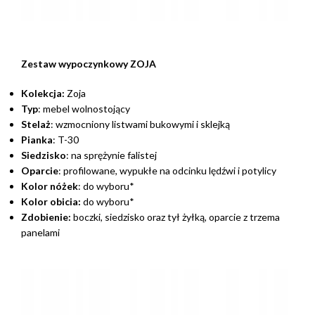
Zestaw wypoczynkowy ZOJA
Kolekcja:
Zoja
Typ
: mebel wolnostojący
Stelaż
: wzmocniony listwami bukowymi i sklejką
Pianka
: T-30
Siedzisko
: na sprężynie falistej
Oparcie
: profilowane, wypukłe na odcinku lędźwi i potylicy
Kolor nóżek
: do wyboru*
Kolor obicia:
do wyboru*
Zdobienie:
boczki, siedzisko oraz tył żyłką, oparcie z trzema
panelami