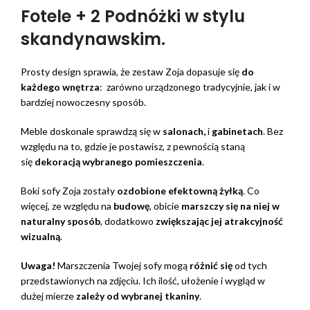
Fotele + 2 Podnóżki w stylu
skandynawskim.
Prosty design sprawia, że zestaw Zoja dopasuje się
do
każdego wnętrza
: zarówno urządzonego tradycyjnie, jak i w
bardziej nowoczesny sposób.
Meble doskonale sprawdzą się w
salonach,
i
gabinetach
. Bez
względu na to, gdzie je postawisz, z pewnością staną
się
dekoracją wybranego pomieszczenia
.
Boki sofy Zoja zostały
ozdobione efektowną żyłką
. Co
więcej, ze względu na
budowę
, obicie
marszczy się na niej w
naturalny sposób
, dodatkowo
zwiększając jej atrakcyjność
wizualną
.
Uwaga!
Marszczenia Twojej sofy mogą
różnić się
od tych
przedstawionych na zdjęciu. Ich ilość, ułożenie i wygląd w
dużej mierze
zależy od wybranej tkaniny
.