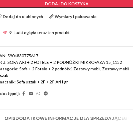
DODAJ DO KOSZYKA
Dodaj do ulubionych
Wymiary i pakowanie
9
Ludzi ogląda teraz ten produkt
AN:
5904830775617
KU:
SOFA ARI + 2 FOTELE + 2 PODNÓŻKI MIKROFAZA 15_1132
ategorie:
Sofa + 2 Fotele + 2 podnóżki
,
Zestawy mebli
,
Zestawy mebli
szak
nacznik:
Sofa uszak + 2F + 2P Ari I gr
dostępnij:
OPIS
DODATKOWE INFORMACJE DLA SPRZEDAJĄCEGO