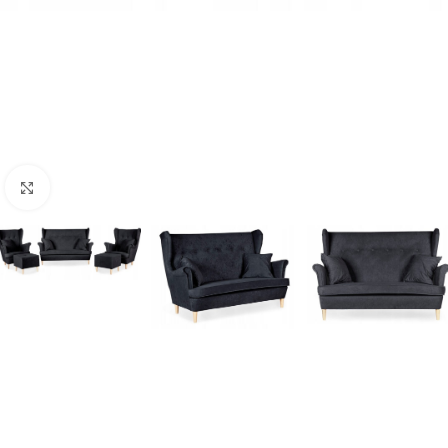
Naciśnij aby powiększyć