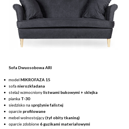
Sofa Dwuosobowa ARI
model
MIKROFAZA 15
sofa
nierozkładana
stelaż wzmocniony
listwami bukowymi + sklejka
pianka
T-30
siedzisko na
sprężynie falistej
oparcie
profilowane
mebel wolnostojący
(tył obity tkaniną)
oparcie zdobione
6 guzikami materiałowymi