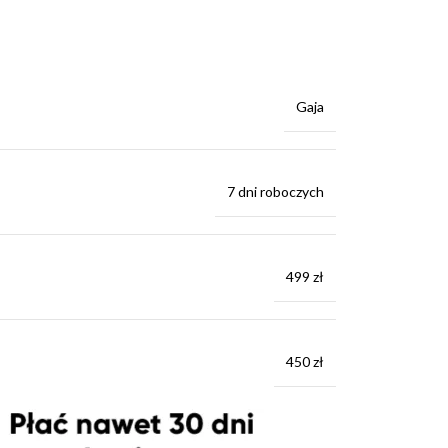
Gaja
7 dni roboczych
499 zł
450 zł