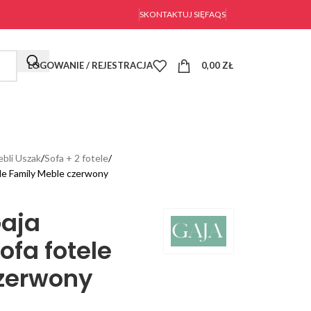
SKONTAKTUJ SIĘ
FAQS
LOGOWANIE / REJESTRACJA
0,00
ZŁ
bli Uszak
Sofa + 2 fotele
ele Family Meble czerwony
Gaja
ofa fotele
czerwony