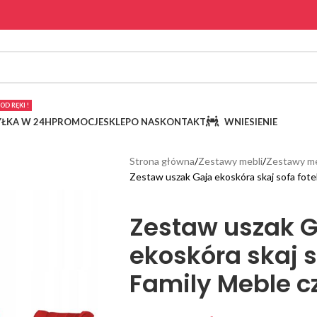
OD RĘKI !
ŁKA W 24H
PROMOCJE
SKLEP
O NAS
KONTAKT
WNIESIENIE
Strona główna
Zestawy mebli
Zestawy me
Zestaw uszak Gaja ekoskóra skaj sofa fot
Zestaw uszak 
ekoskóra skaj s
Family Meble 