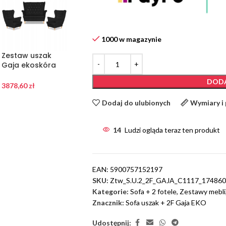
1000 w magazynie
Zestaw uszak
Zestaw uszak
Gaja ekoskóra
Gaja ekoskóra
skaj sofa fotele
skaj sofa fotele
DODA
Family Meble
Family Meble
3878,60
zł
3878,60
zł
czarny
beżowy
Dodaj do ulubionych
Wymiary i
14
Ludzi ogląda teraz ten produkt
EAN:
5900757152197
SKU:
Ztw_S.U.2_2F_GAJA_C1117_17486
Kategorie:
Sofa + 2 fotele
,
Zestawy mebli
Znacznik:
Sofa uszak + 2F Gaja EKO
Udostępnij: