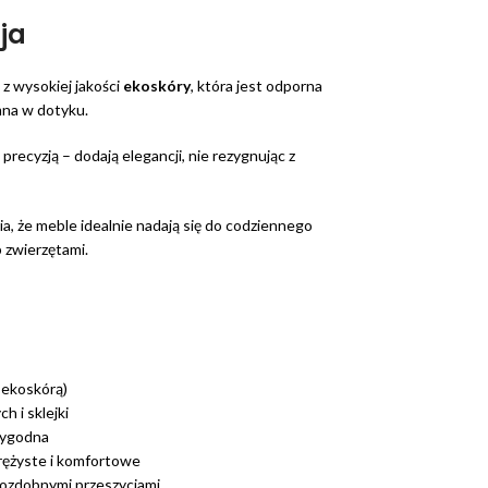
ja
 wysokiej jakości
ekoskóry
, która jest odporna
emna w dotyku.
recyzją – dodają elegancji, nie rezygnując z
, że meble idealnie nadają się do codziennego
 zwierzętami.
 ekoskórą)
h i sklejki
 wygodna
sprężyste i komfortowe
z ozdobnymi przeszyciami