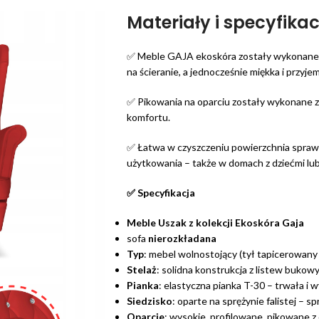
Materiały i specyfikac
✅ Meble GAJA ekoskóra zostały wykonane z
na ścieranie, a jednocześnie miękka i przyj
✅ Pikowania na oparciu zostały wykonane z p
komfortu.
✅ Łatwa w czyszczeniu powierzchnia sprawia
użytkowania – także w domach z dziećmi lub
✅ Specyfikacja
Meble Uszak z kolekcji Ekoskóra Gaja
sofa
nierozkładana
Typ
: mebel wolnostojący (tył tapicerowany
Stelaż
: solidna konstrukcja z listew bukowyc
Pianka
: elastyczna pianka T-30 – trwała i
Siedzisko
: oparte na sprężynie falistej – 
Oparcie
: wysokie, profilowane, pikowane 