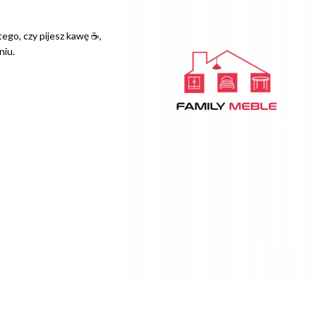
tego, czy pijesz kawę ☕,
niu.