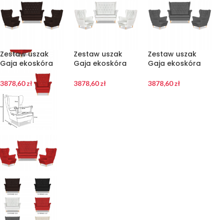
Zestaw uszak
Zestaw uszak
Zestaw uszak
Gaja ekoskóra
Gaja ekoskóra
Gaja ekoskóra
skaj sofa fotele
skaj sofa fotele
skaj sofa fotele
Family Meble
Family Meble
Family Meble
3878,60
zł
3878,60
zł
3878,60
zł
ciemny brąz
biały
szary