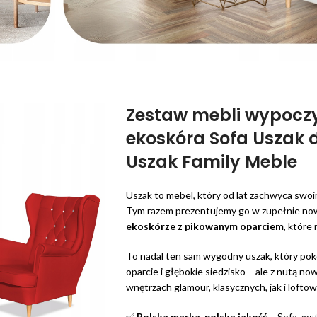
Zestaw mebli wypoc
ekoskóra Sofa Uszak 
Uszak Family Meble
Uszak to mebel, który od lat zachwyca swoi
Tym razem prezentujemy go w zupełnie now
ekoskórze z pikowanym oparciem
, które
To nadal ten sam wygodny uszak, który pok
oparcie i głębokie siedzisko – ale z nutą n
wnętrzach glamour, klasycznych, jak i lofto
✅
Polska marka, polska jakość
– Sofa zo