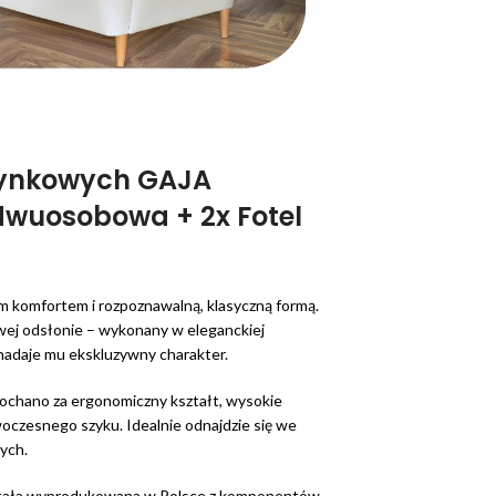
zynkowych GAJA
dwuosobowa + 2x Fotel
m komfortem i rozpoznawalną, klasyczną formą.
ej odsłonie – wykonany w eleganckiej
 nadaje mu ekskluzywny charakter.
ochano za ergonomiczny kształt, wysokie
owoczesnego szyku. Idealnie odnajdzie się we
wych.
stała wyprodukowana w Polsce z komponentów