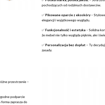
pochodzących od rodzimych dostawców.
✅
Pikowane oparcie z ekoskóry
– Stylowe
elegancji i wyjątkowego wyglądu.
✅
Funkcjonalność i estetyka
– Solidna kon
że mebel nie tylko wygląda pięknie, ale i ś
✅
Personalizacja bez dopłat
– Ty decyduje
zasady.
różne przestrzenie –
wygodne podparcie
a forma zaprasza do