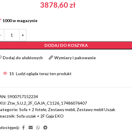
3878,60
zł
1000 w magazynie
DODAJ DO KOSZYKA
Dodaj do ulubionych
Wymiary i pakowanie
15
Ludzi ogląda teraz ten produkt
AN:
5900757152234
KU:
Ztw_S.U.2_2F_GAJA_C1126_17486076407
ategorie:
Sofa + 2 fotele
,
Zestawy mebli
,
Zestawy mebli Uszak
nacznik:
Sofa uszak + 2F Gaja EKO
dostępnij: