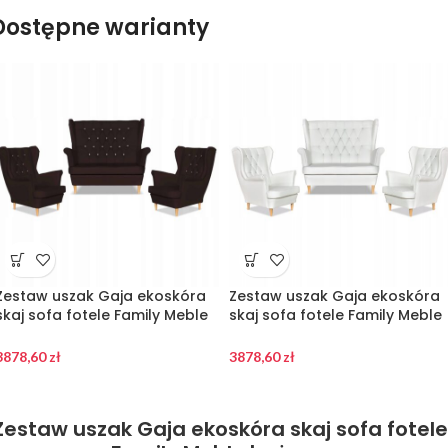
Dostępne warianty
Zestaw uszak Gaja ekoskóra
Zestaw uszak Gaja ekoskóra
skaj sofa fotele Family Meble
skaj sofa fotele Family Meble
ciemny brąz
biały
3878,60
zł
3878,60
zł
Zestaw uszak Gaja ekoskóra skaj sofa fotele