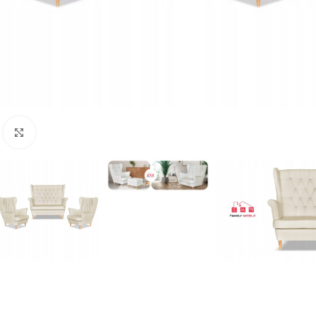
Naciśnij aby powiększyć