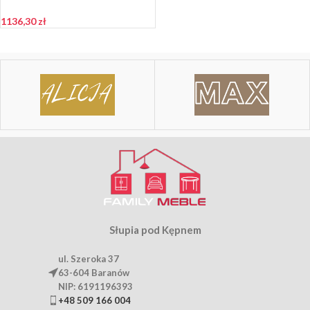
Anafi szara sztruks
1136,30
zł
Słupia pod Kępnem
ul. Szeroka 37
63-604 Baranów
NIP: 6191196393
+48 509 166 004