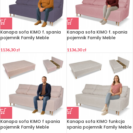
Kanapa sofa KIMO f. spania
Kanapa sofa KIMO f. spania
pojemnik Family Meble
pojemnik Family Meble
Twisster granat sztruks
Twisster c. róż sztruks
1136,30
zł
1136,30
zł
Kanapa sofa KIMO f spania
Kanapa sofa KIMO funkcja
pojemnik Family Meble
spania pojemnik Family Meble
Twisster j. róż sztruks
Twisster beż sztruks