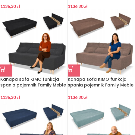
1136,30
zł
1136,30
zł
Kanapa sofa KIMO funkcja
Kanapa sofa KIMO funkcja
spania pojemnik Family Meble
spania pojemnik Family Meble
Anafi czarna sztruks
Anafi brąz sztruks
1136,30
zł
1136,30
zł