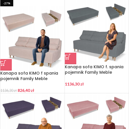
-27%
Kanapa sofa KIMO f. spania
pojemnik Family Meble
Kanapa sofa KIMO f spania
Twisster zielona sztruks
pojemnik Family Meble
Twisster j. róż sztruks (Kopia)
1136,30
zł
826,40
zł
1136,30
zł