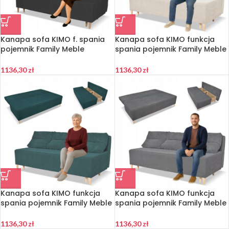
Kanapa sofa KIMO f. spania
Kanapa sofa KIMO funkcja
pojemnik Family Meble
spania pojemnik Family Meble
Twisster czarna sztruks
Anafi beżowa sztruks
1136,30
zł
1136,30
zł
Kanapa sofa KIMO funkcja
Kanapa sofa KIMO funkcja
spania pojemnik Family Meble
spania pojemnik Family Meble
Anafi zielona sztruks
Anafi c szara sztruks
1136,30
zł
1136,30
zł