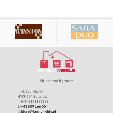
Słupia pod Kępnem
ul. Szeroka 37
63-604 Baranów
NIP: 6191196393
+48 509 166 004
biuro@familymeble.pl