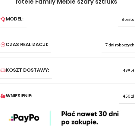
fotele Family Meble szary sztruks
MODEL:
Bonito
CZAS REALIZACJI:
7 dni roboczych
KOSZT DOSTAWY:
499 zł
WNIESIENIE:
450 zł