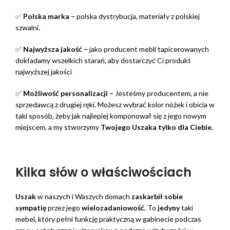
✅
Polska marka –
polska dystrybucja, materiały z polskiej
szwalni.
✅
Najwyższa jakość –
jako producent mebli tapicerowanych
dokładamy wszelkich starań, aby dostarczyć Ci produkt
najwyższej jakości
✅
Możliwość personalizacji –
Jesteśmy producentem, a nie
sprzedawcą z drugiej ręki. Możesz wybrać kolor nóżek i obicia w
taki sposób, żeby jak najlepiej komponował się z jego nowym
miejscem, a my stworzymy
Twojego Uszaka
tylko dla Ciebie.
Kilka słów o właściwościach
Uszak
w naszych i Waszych domach
zaskarbił sobie
sympatię
przez jego
wielozadaniowość.
To
jedyny
taki
mebel, który pełni funkcję praktyczną w gabinecie podczas