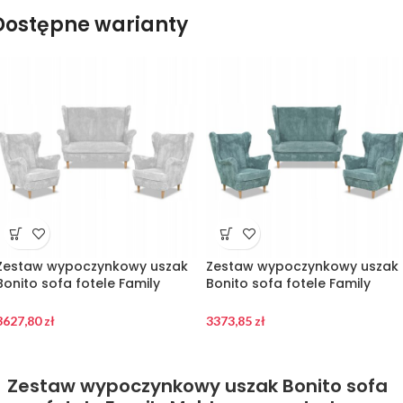
Dostępne warianty
Zestaw wypoczynkowy uszak
Zestaw wypoczynkowy uszak
Bonito sofa fotele Family
Bonito sofa fotele Family
Meble szary sztruks
Meble j.zielony sztruks
3627,80
zł
3373,85
zł
Zestaw wypoczynkowy uszak Bonito sofa