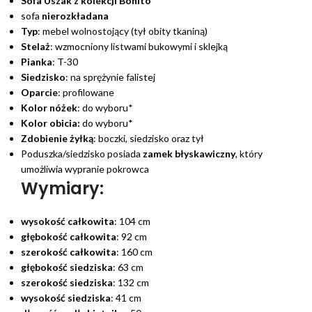
Sofa Uszak z kolekcji Bonito
sofa
nierozkładana
Typ
: mebel wolnostojący (tył obity tkaniną)
Stelaż
: wzmocniony listwami bukowymi i sklejką
Pianka
: T-30
Siedzisko
: na sprężynie falistej
Oparcie
: profilowane
Kolor nóżek
: do wyboru*
Kolor obicia:
do wyboru*
Zdobienie żyłką
: boczki, siedzisko oraz tył
Poduszka/siedzisko posiada
zamek błyskawiczny
, który
umożliwia wypranie pokrowca
Wymiary:
wysokość całkowita
: 104 cm
głębokość całkowita
: 92 cm
szerokość całkowita
: 160 cm
głębokość siedziska
: 63 cm
szerokość siedziska
: 132 cm
wysokość siedziska
: 41 cm