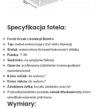
Specyfikacja fotela:
Fotel Uszak z kolekcji Bonito
Typ
: mebel wolnostojący (tył obity tkaniną)
Stelaż
: wzmocniony listwami bukowymi i sklejką
Pianka
: T-30
Siedzisko
: na sprężynie falistej
Oparcie
: profilowane (zdobienie trzema guzikami
materiałowymi)
Kolor nóżek
: do wyboru*
Kolor obicia:
do wyboru*
Zdobienie żyłką
: boczki, siedzisko oraz tył
Poduszka/siedzisko posiada
zamek błyskawiczny
, który
umożliwia wypranie pokrowca
Wymiary: