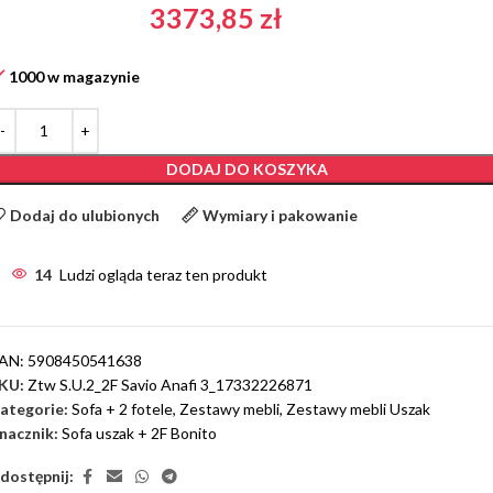
3373,85
zł
1000 w magazynie
DODAJ DO KOSZYKA
Dodaj do ulubionych
Wymiary i pakowanie
14
Ludzi ogląda teraz ten produkt
AN:
5908450541638
KU:
Ztw S.U.2_2F Savio Anafi 3_17332226871
ategorie:
Sofa + 2 fotele
,
Zestawy mebli
,
Zestawy mebli Uszak
nacznik:
Sofa uszak + 2F Bonito
dostępnij: