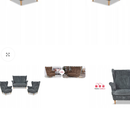
Naciśnij aby powiększyć