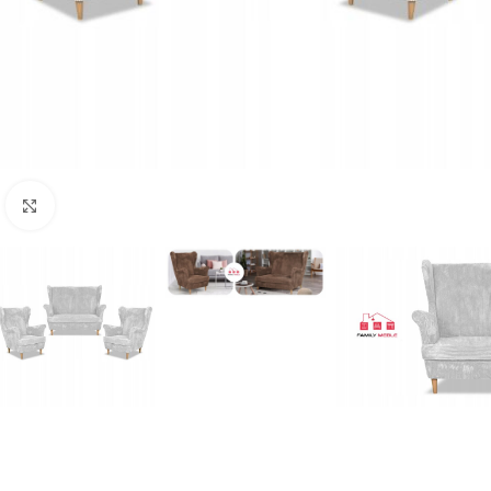
Naciśnij aby powiększyć