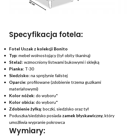
Specyfikacja fotela:
Fotel Uszak z kolekcji Bonito
Typ
: mebel wolnostojący (tył obity tkaniną)
Stelaż
: wzmocniony listwami bukowymi i sklejką
Pianka
: T-30
Siedzisko
: na sprężynie falistej
Oparcie
: profilowane (zdobienie trzema guzikami
materiałowymi)
Kolor nóżek
: do wyboru*
Kolor obicia:
do wyboru*
Zdobienie żyłką
: boczki, siedzisko oraz tył
Poduszka/siedzisko posiada
zamek błyskawiczny
, który
umożliwia wypranie pokrowca
Wymiary: