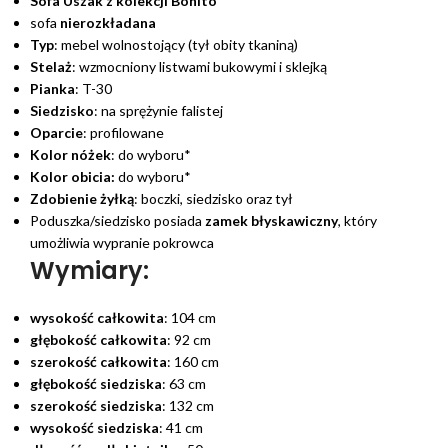
Sofa Uszak z kolekcji Bonito
sofa
nierozkładana
Typ
: mebel wolnostojący (tył obity tkaniną)
Stelaż
: wzmocniony listwami bukowymi i sklejką
Pianka
: T-30
Siedzisko
: na sprężynie falistej
Oparcie
: profilowane
Kolor nóżek
: do wyboru*
Kolor obicia:
do wyboru*
Zdobienie żyłką
: boczki, siedzisko oraz tył
Poduszka/siedzisko posiada
zamek błyskawiczny
, który
umożliwia wypranie pokrowca
Wymiary:
wysokość całkowita
: 104 cm
głębokość całkowita
: 92 cm
szerokość całkowita
: 160 cm
głębokość siedziska
: 63 cm
szerokość siedziska
: 132 cm
wysokość siedziska
: 41 cm