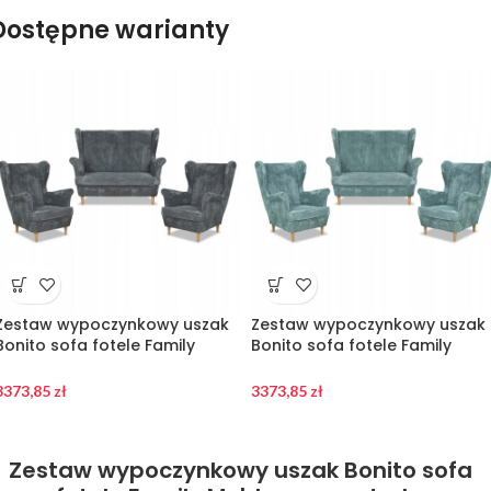
Dostępne warianty
Zestaw wypoczynkowy uszak
Zestaw wypoczynkowy uszak
Bonito sofa fotele Family
Bonito sofa fotele Family
Meble szary sztruks
Meble j.zielony sztruks
3373,85
zł
3373,85
zł
Zestaw wypoczynkowy uszak Bonito sofa