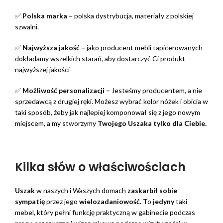
✅
Polska marka –
polska dystrybucja, materiały z polskiej
szwalni.
✅
Najwyższa jakość –
jako producent mebli tapicerowanych
dokładamy wszelkich starań, aby dostarczyć Ci produkt
najwyższej jakości
✅
Możliwość personalizacji –
Jesteśmy producentem, a nie
sprzedawcą z drugiej ręki. Możesz wybrać kolor nóżek i obicia w
taki sposób, żeby jak najlepiej komponował się z jego nowym
miejscem, a my stworzymy
Twojego Uszaka
tylko dla Ciebie.
Kilka słów o właściwościach
Uszak
w naszych i Waszych domach
zaskarbił sobie
sympatię
przez jego
wielozadaniowość.
To
jedyny
taki
mebel, który pełni funkcję praktyczną w gabinecie podczas