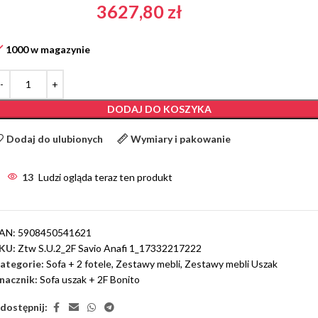
3627,80
zł
1000 w magazynie
DODAJ DO KOSZYKA
Dodaj do ulubionych
Wymiary i pakowanie
13
Ludzi ogląda teraz ten produkt
AN:
5908450541621
KU:
Ztw S.U.2_2F Savio Anafi 1_17332217222
ategorie:
Sofa + 2 fotele
,
Zestawy mebli
,
Zestawy mebli Uszak
nacznik:
Sofa uszak + 2F Bonito
dostępnij: