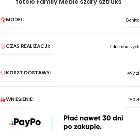
fotele Family Meble szary sztruks
MODEL:
Bonito
CZAS REALIZACJI:
7 dni roboczych
KOSZT DOSTAWY:
499 zł
WNIESIENIE:
450 zł