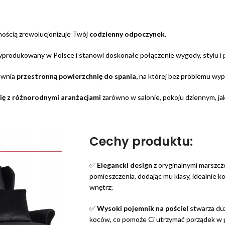
nością zrewolucjonizuje Twój
codzienny odpoczynek.
yprodukowany w Polsce i stanowi doskonałe połączenie wygody, stylu i p
pewnia
przestronną powierzchnię do spania,
na której bez problemu wyp
ię z różnorodnymi aranżacjami
zarówno w salonie, pokoju dziennym, jak 
Cechy produktu:
✅
Elegancki design
z oryginalnymi marszcz
pomieszczenia, dodając mu klasy, idealnie 
wnętrz;
✅
Wysoki pojemnik na pościel
stwarza duż
koców, co pomoże Ci utrzymać porządek w 