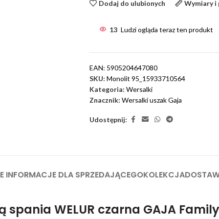
samą
Dodaj do ulubionych
Wymiary i
tkaniną
jak
13
Ludzi ogląda teraz ten produkt
mebel
EAN:
5905204647080
SKU:
Monolit 95_15933710564
Kategoria:
Wersalki
Znacznik:
Wersalki uszak Gaja
Udostępnij:
 INFORMACJE DLA SPRZEDAJĄCEGO
KOLEKCJA
DOSTA
ją spania WELUR czarna GAJA Famil