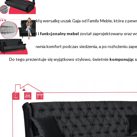
Odkryj niezwykłą wersalkę uszak Gaja od Family Meble, która z pew
Ten
elegancki i funkcjonalny mebel
został zaprojektowany oraz w
Wersalka zapewnia komfort podczas siedzenia, a po rozłożeniu za
Do tego prezentuje się wyjątkowo stylowo, świetnie
komponując s