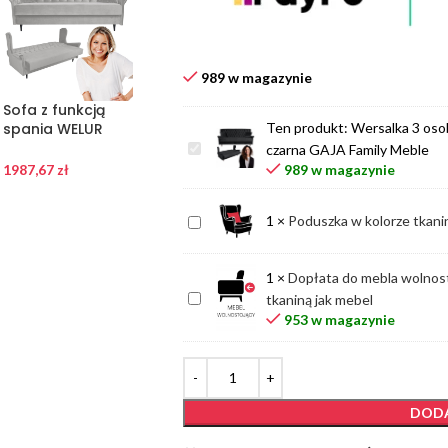
989 w magazynie
Sofa z funkcją
Sofa niebieska
Duża KANAPA
Ten produkt:
Wersalka 3 oso
spania WELUR
błękitna 3
sofa rozkładana
3osobowa
osobowa
wersalka USZAK
Wersalka
czarna GAJA Family Meble
rozkładana szara
WERSALKA
ciemnoszara
3
989 w magazynie
1987,67
zł
1987,67
zł
1987,67
zł
GAJA Family
welurowa uszak
GAJA Family
osobowa
Meble
GAJA Family
Meble
sofa
Poduszka
1
×
Poduszka w kolorze tkani
Meble
z
w
funkcją
kolorze
1
×
Dopłata do mebla wolnost
spania
tkaniny
Dopłata
tkaniną jak mebel
WELUR
mebla
do
953 w magazynie
czarna
mebla
GAJA
wolnostojącego,
Family
tył
Meble
tapicerowany
DODA
tą