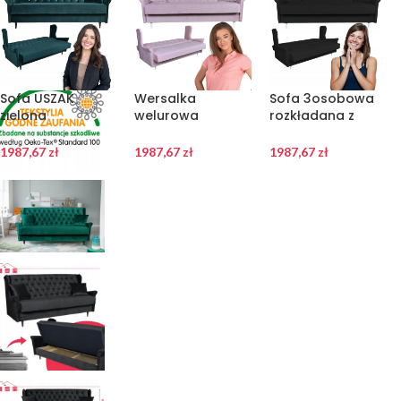
Sofa USZAK
Wersalka
Sofa 3osobowa
zielona
welurowa
rozkładana z
3osobowa
rozkładana sofa
funkcją spania
rozkładana
uszak fioletowa
WELUR czarna
1987,67
zł
1987,67
zł
1987,67
zł
WELUROWA
GAJA Family
GAJA Family
wersalka GAJA
Meble
Meble
Family Meble