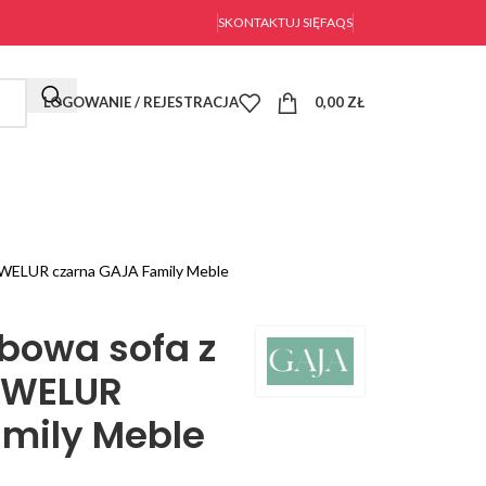
SKONTAKTUJ SIĘ
FAQS
LOGOWANIE / REJESTRACJA
0,00
ZŁ
a WELUR czarna GAJA Family Meble
bowa sofa z
 WELUR
mily Meble