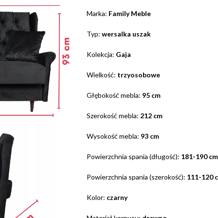
Marka:
Family Meble
Typ:
wersalka uszak
Kolekcja:
Gaja
Wielkość:
trzyosobowe
Głębokość mebla:
95 cm
Szerokość mebla:
212 cm
Wysokość mebla:
93 cm
Powierzchnia spania (długość):
181-190 cm
Powierzchnia spania (szerokość):
111-120 
Kolor:
czarny
Materiał korpusu:
drewno