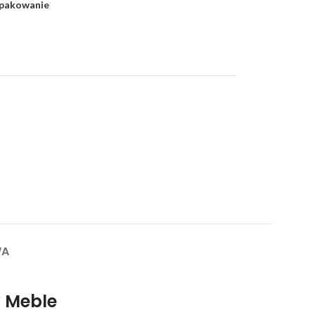
 pakowanie
WA
y Meble