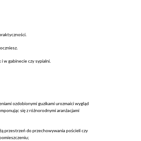
raktyczności.
oczniesz.
i w gabinecie czy sypialni.
eniami ozdobionymi guzikami urozmaici wygląd
komponując się z różnorodnymi aranżacjami
ą przestrzeń do przechowywania pościeli czy
pomieszczeniu;