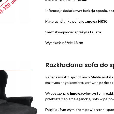
Informacje dodatkowe:
funkcja spania, po
Materac:
pianka poliuretanowa HR30
Siedzisko/oparcie:
sprężyna falista
Wysokość nóżek:
13 cm
Rozkładana sofa do 
Kanapa uszak Gaja od Family Meble została
maksymalnego komfortu zarówno
podczas 
Wyposażona w
innowacyjny system rozkł
przekształcenie z eleganckiej sofy w pełn
Dzięki
dużym wymiarom powierzchni spa