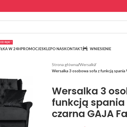
OD RĘKI !
ŁKA W 24H
PROMOCJE
SKLEP
O NAS
KONTAKT
WNIESIENIE
Strona główna
Wersalki
Wersalka 3 osobowa sofa z funkcją spani
Wersalka 3 oso
funkcją spania
czarna GAJA Fa