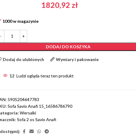
1820,92
zł
1000 w magazynie
DODAJ DO KOSZYKA
Dodaj do ulubionych
Wymiary i pakowanie
12
Ludzi ogląda teraz ten produkt
AN:
5905204647783
KU:
Sofa Savio Anafi 15_16586786790
ategoria:
Wersalki
nacznik:
Sofa 2 os Savio Anafi
dostępnij: