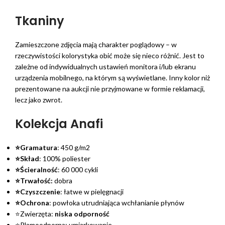
Tkaniny
Zamieszczone zdjęcia mają charakter poglądowy – w
rzeczywistości kolorystyka obić może się nieco różnić. Jest to
zależne od indywidualnych ustawień monitora i/lub ekranu
urządzenia mobilnego, na którym są wyświetlane. Inny kolor niż
prezentowane na aukcji nie przyjmowane w formie reklamacji,
lecz jako zwrot.
Kolekcja Anafi
⭐Gramatura
: 450 g/m2
⭐Skład
: 100% poliester
⭐Ścieralność
: 60 000 cykli
⭐Trwałość:
dobra
⭐Czyszczenie
: łatwe w pielęgnacji
⭐Ochrona
: powłoka utrudniająca wchłanianie płynów
⭐Zwierzęta:
niska odporność
⭐Plamoodporna: umiarkowanie