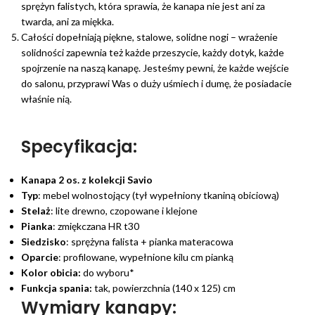
sprężyn falistych, która sprawia, że kanapa nie jest ani za
twarda, ani za miękka.
Całości dopełniają piękne, stalowe, solidne nogi – wrażenie
solidności zapewnia też każde przeszycie, każdy dotyk, każde
spojrzenie na naszą kanapę. Jesteśmy pewni, że każde wejście
do salonu, przyprawi Was o duży uśmiech i dumę, że posiadacie
właśnie nią.
Specyfikacja:
Kanapa 2 os. z kolekcji Savio
Typ
: mebel wolnostojący (tył wypełniony tkaniną obiciową)
Stelaż
: lite drewno, czopowane i klejone
Pianka
: zmiękczana HR t30
Siedzisko
: sprężyna falista + pianka materacowa
Oparcie
: profilowane, wypełnione kilu cm pianką
Kolor obicia:
do wyboru*
Funkcja spania:
tak, powierzchnia (140 x 125) cm
Wymiary kanapy: