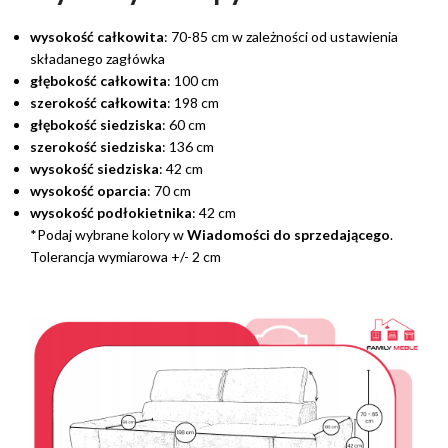
wysokość całkowita
: 70-85 cm w zależności od ustawienia
składanego zagłówka
głębokość całkowita
: 100 cm
szerokość całkowita
: 198 cm
głębokość siedziska
: 60 cm
szerokość siedziska
: 136 cm
wysokość siedziska
: 42 cm
wysokość oparcia
: 70 cm
wysokość podłokietnika
: 42 cm
*Podaj wybrane kolory w
Wiadomości do sprzedającego
.
Tolerancja wymiarowa +/- 2 cm