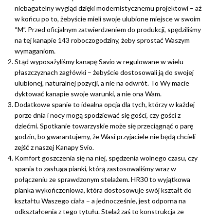
niebagatelny wygląd dzięki modernistycznemu projektowi – aż
w końcu po to, żebyście mieli swoje ulubione miejsce w swoim
“M”. Przed oficjalnym zatwierdzeniem do produkcji, spędziliśmy
na tej kanapie 143 roboczogodziny, żeby sprostać Waszym
wymaganiom.
Stąd wyposażyliśmy kanapę Savio w regulowane w wielu
płaszczyznach zagłówki – żebyście dostosowali ją do swojej
ulubionej, naturalnej pozycji, a nie na odwrót. To Wy macie
dyktować kanapie swoje warunki, a nie ona Wam.
Dodatkowe spanie to idealna opcja dla tych, którzy w każdej
porze dnia i nocy mogą spodziewać się gości, czy gości z
dziećmi. Spotkanie towarzyskie może się przeciągnąć o parę
godzin, bo gwarantujemy, że Wasi przyjaciele nie będą chcieli
zejść z naszej Kanapy Svio.
Komfort goszczenia się na niej, spędzenia wolnego czasu, czy
spania to zasługa pianki, którą zastosowaliśmy wraz w
połączeniu ze sprawdzonym stelażem. HR30 to wyjątkowa
pianka wykończeniowa, która dostosowuje swój kształt do
kształtu Waszego ciała – a jednocześnie, jest odporna na
odkształcenia z tego tytułu. Stelaż zaś to konstrukcja ze