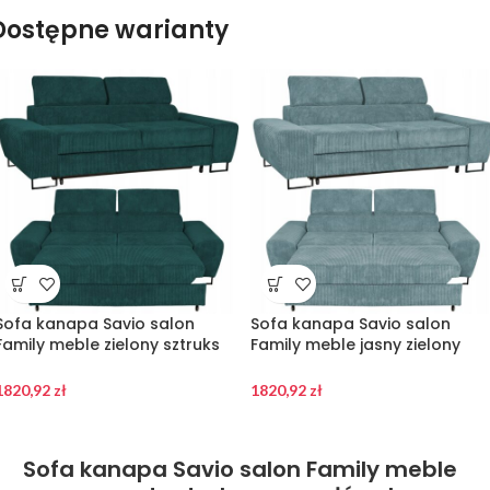
Dostępne warianty
Sofa kanapa Savio salon
Sofa kanapa Savio salon
Family meble zielony sztruks
Family meble jasny zielony
reg zagłówek
sztruks reg zagłówek
1820,92
zł
1820,92
zł
Sofa kanapa Savio salon Family meble