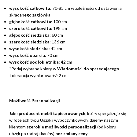
wysokość całkowita
: 70-85 cm w zależności od ustawienia
składanego zagłówka
głębokość całkowita
: 100 cm
szerokość całkowita
: 198 cm
głębokość siedziska
: 60 cm
szerokość siedziska
: 136 cm
wysokość siedziska
: 42 cm
wysokość oparcia
: 70 cm
wysokość podłokietnika
: 42 cm
*Podaj wybrane kolory w
Wiadomości do sprzedającego
.
Tolerancja wymiarowa +/- 2 cm
Możliwość Personalizacji
Jako
producent mebli tapicerowanych,
który specjalizuje się
w fotelach typu Uszak i wypoczynkowych, dajemy naszym
klientom
szerokie możliwości personalizacji
(od koloru
nóżęk po rodzaj tkaniny)
bez zmiany ceny
.