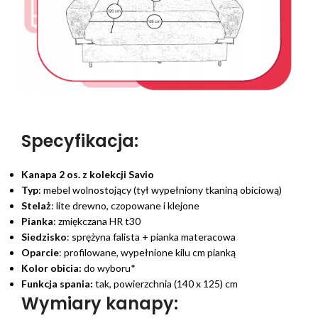
Specyfikacja:
Kanapa 2 os. z kolekcji Savio
Typ
: mebel wolnostojący (tył wypełniony tkaniną obiciową)
Stelaż
: lite drewno, czopowane i klejone
Pianka
: zmiękczana HR t30
Siedzisko
: sprężyna falista + pianka materacowa
Oparcie
: profilowane, wypełnione kilu cm pianką
Kolor obicia:
do wyboru*
Funkcja spania:
tak, powierzchnia (140 x 125) cm
Wymiary kanapy: