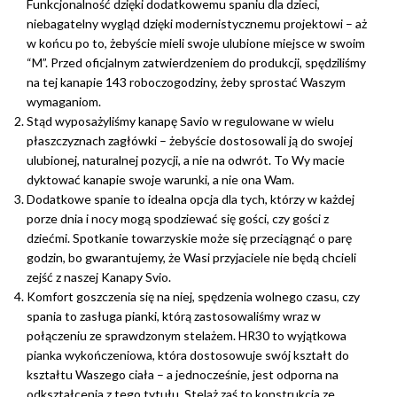
Funkcjonalność dzięki dodatkowemu spaniu dla dzieci,
niebagatelny wygląd dzięki modernistycznemu projektowi – aż
w końcu po to, żebyście mieli swoje ulubione miejsce w swoim
“M”. Przed oficjalnym zatwierdzeniem do produkcji, spędziliśmy
na tej kanapie 143 roboczogodziny, żeby sprostać Waszym
wymaganiom.
Stąd wyposażyliśmy kanapę Savio w regulowane w wielu
płaszczyznach zagłówki – żebyście dostosowali ją do swojej
ulubionej, naturalnej pozycji, a nie na odwrót. To Wy macie
dyktować kanapie swoje warunki, a nie ona Wam.
Dodatkowe spanie to idealna opcja dla tych, którzy w każdej
porze dnia i nocy mogą spodziewać się gości, czy gości z
dziećmi. Spotkanie towarzyskie może się przeciągnąć o parę
godzin, bo gwarantujemy, że Wasi przyjaciele nie będą chcieli
zejść z naszej Kanapy Svio.
Komfort goszczenia się na niej, spędzenia wolnego czasu, czy
spania to zasługa pianki, którą zastosowaliśmy wraz w
połączeniu ze sprawdzonym stelażem. HR30 to wyjątkowa
pianka wykończeniowa, która dostosowuje swój kształt do
kształtu Waszego ciała – a jednocześnie, jest odporna na
odkształcenia z tego tytułu. Stelaż zaś to konstrukcja ze