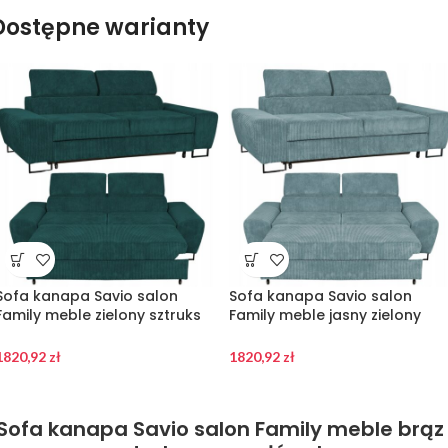
Dostępne warianty
Sofa kanapa Savio salon
Sofa kanapa Savio salon
Family meble zielony sztruks
Family meble jasny zielony
reg zagłówek
sztruks reg zagłówek
1820,92
zł
1820,92
zł
Sofa kanapa Savio salon Family meble brąz