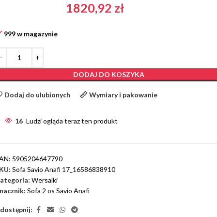
1820,92
zł
999 w magazynie
DODAJ DO KOSZYKA
Dodaj do ulubionych
Wymiary i pakowanie
16
Ludzi ogląda teraz ten produkt
AN:
5905204647790
KU:
Sofa Savio Anafi 17_16586838910
ategoria:
Wersalki
nacznik:
Sofa 2 os Savio Anafi
dostępnij: