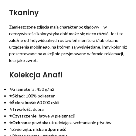
Tkaniny
Zamieszczone zdjęcia mają charakter poglądowy – w
rzeczywistości kolorystyka obić może się nieco różnić. Jest to
zależne od indywidualnych ustawień monitora i/lub ekranu
urządzenia mobilnego, na którym są wyświetlane. Inny kolor niż
prezentowane na aukcji nie przyjmowane w formie reklamacji,
lecz jako zwrot.
Kolekcja Anafi
⭐Gramatura
: 450 g/m2
⭐Skład
: 100% poliester
⭐Ścieralność
: 60 000 cykli
⭐Trwałość:
dobra
⭐Czyszczenie
: łatwe w pielęgnacji
⭐Ochrona
: powłoka utrudniająca wchłanianie płynów
⭐Zwierzęta:
niska odporność
⭐Plamoodporna: umiarkowanie