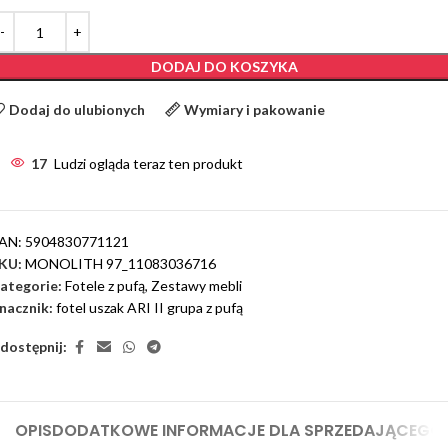
DODAJ DO KOSZYKA
Dodaj do ulubionych
Wymiary i pakowanie
17
Ludzi ogląda teraz ten produkt
AN:
5904830771121
KU:
MONOLITH 97_11083036716
ategorie:
Fotele z pufą
,
Zestawy mebli
nacznik:
fotel uszak ARI II grupa z pufą
dostępnij:
OPIS
DODATKOWE INFORMACJE DLA SPRZEDAJĄCEGO