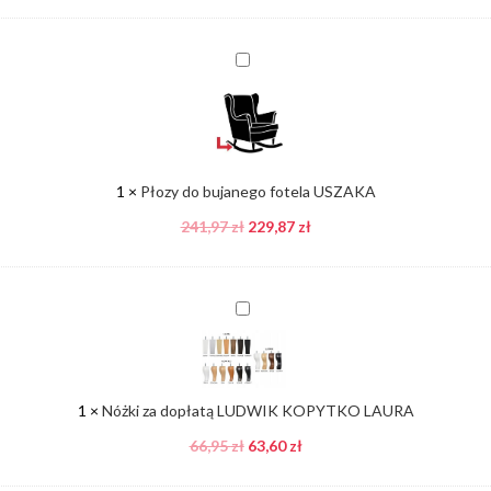
Płozy
do
bujanego
fotela
USZAKA
1
×
Płozy do bujanego fotela USZAKA
241,97
zł
229,87
zł
Nóżki
za
dopłatą
LUDWIK
KOPYTKO
1
×
Nóżki za dopłatą LUDWIK KOPYTKO LAURA
LAURA
66,95
zł
63,60
zł