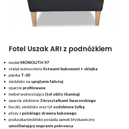
Fotel Uszak ARI z podnóżkiem
model
MONOLITH 97
stelaż wzmocniony
listwami bukowymi + sklejka
pianka
T-30
siedzisko na
sprężynie falistej
oparcie
profilowane
mebel wolnostojący
(tył obity tkaniną)
oparcie zdobione
3 kryształkami Swarovskiego
boczki, siedzisko oraz tył
ozdobione żyłką
płozy z
polskiego
drewna bukowego
poduszka/siedzisko posiada zamek błyskawiczny
umożliwiający wypranie pokrowca