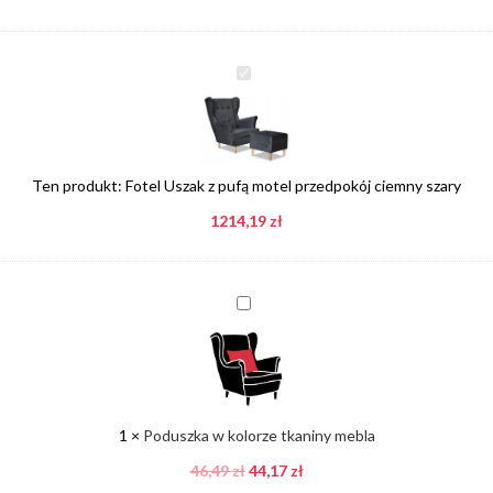
Fotel
Uszak
z
pufą
motel
Ten produkt:
Fotel Uszak z pufą motel przedpokój ciemny szary
przedpokój
ciemny
1214,19
zł
szary
Poduszka
w
kolorze
tkaniny
mebla
1
×
Poduszka w kolorze tkaniny mebla
46,49
zł
44,17
zł