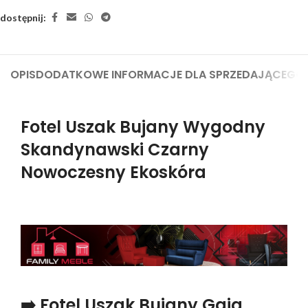
dostępnij:
OPIS
DODATKOWE INFORMACJE DLA SPRZEDAJĄCEGO
Fotel Uszak Bujany Wygodny
Skandynawski Czarny
Nowoczesny Ekoskóra
➡️ Fotel Uszak Bujany Gaja