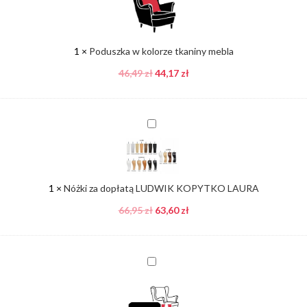
tkaniny
mebla
1
×
Poduszka w kolorze tkaniny mebla
46,49
zł
44,17
zł
Nóżki
za
dopłatą
LUDWIK
KOPYTKO
1
×
Nóżki za dopłatą LUDWIK KOPYTKO LAURA
LAURA
66,95
zł
63,60
zł
Pufa
w
kolorze
tkaniny