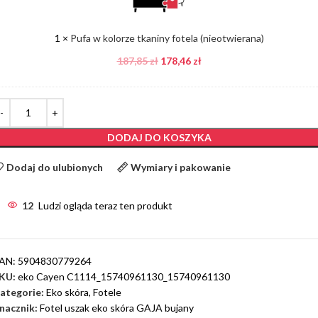
fotela
(nieotwierana)
1
×
Pufa w kolorze tkaniny fotela (nieotwierana)
187,85
zł
178,46
zł
DODAJ DO KOSZYKA
Dodaj do ulubionych
Wymiary i pakowanie
12
Ludzi ogląda teraz ten produkt
AN:
5904830779264
KU:
eko Cayen C1114_15740961130_15740961130
ategorie:
Eko skóra
,
Fotele
nacznik:
Fotel uszak eko skóra GAJA bujany