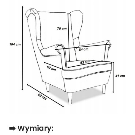
➡️ Wymiary: