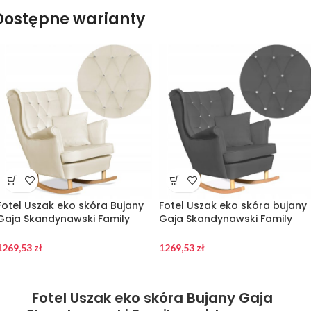
Dostępne warianty
Fotel Uszak eko skóra Bujany
Fotel Uszak eko skóra bujany
Gaja Skandynawski Family
Gaja Skandynawski Family
meble beżowy kremowy
meble szary siwy
1269,53
zł
1269,53
zł
Fotel Uszak eko skóra Bujany Gaja