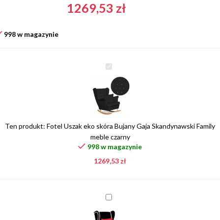
1269,53
zł
998 w magazynie
Fotel
Uszak
eko
skóra
Bujany
Gaja
Ten produkt:
Fotel Uszak eko skóra Bujany Gaja Skandynawski Family
Skandynawski
meble czarny
Family
998 w magazynie
meble
1269,53
zł
czarny
Poduszka
w
kolorze