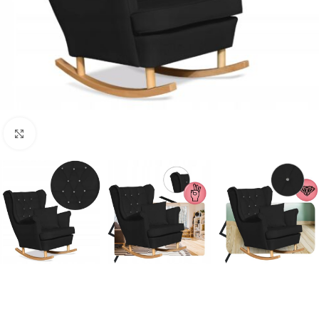
Naciśnij aby powiększyć