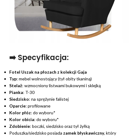
➡️ Specyfikacja:
Fotel Uszak na płozach
z kolekcji Gaja
Typ
: mebel wolnostojący (tył obity tkaniną)
Stelaż
: wzmocniony listwami bukowymi i sklejką
Pianka
: T-30
Siedzisko
: na sprężynie falistej
Oparcie
: profilowane
Kolor płóz
: do wyboru*
Kolor obicia:
do wyboru*
Zdobienie
: boczki, siedzisko oraz tył żyłką
Poduszka/siedzisko posiada
zamek błyskawiczny
, który