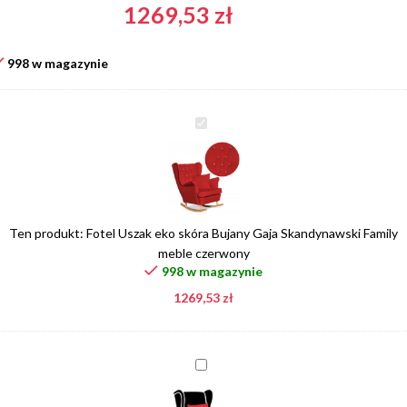
1269,53
zł
998 w magazynie
Fotel
Uszak
eko
skóra
Bujany
Gaja
Ten produkt:
Fotel Uszak eko skóra Bujany Gaja Skandynawski Family
Skandynawski
meble czerwony
Family
998 w magazynie
meble
1269,53
zł
czerwony
Poduszka
w
kolorze