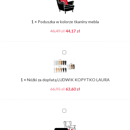
tkaniny
mebla
1
×
Poduszka w kolorze tkaniny mebla
46,49
zł
44,17
zł
Nóżki
za
dopłatą
LUDWIK
KOPYTKO
1
×
Nóżki za dopłatą LUDWIK KOPYTKO LAURA
LAURA
66,95
zł
63,60
zł
Pufa
w
kolorze
tkaniny