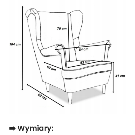
➡️ Wymiary: