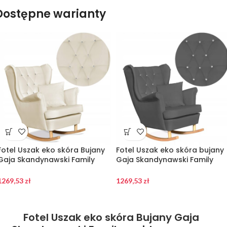
Dostępne warianty
Fotel Uszak eko skóra Bujany
Fotel Uszak eko skóra bujany
Gaja Skandynawski Family
Gaja Skandynawski Family
meble beżowy kremowy
meble szary siwy
1269,53
zł
1269,53
zł
Fotel Uszak eko skóra Bujany Gaja