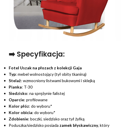
➡️ Specyfikacja:
Fotel Uszak na płozach z kolekcji Gaja
Typ
: mebel wolnostojący (tył obity tkaniną)
Stelaż
: wzmocniony listwami bukowymi i sklejką
Pianka
: T-30
Siedzisko
: na sprężynie falistej
Oparcie
: profilowane
Kolor płóz
: do wyboru*
Kolor obicia:
do wyboru*
Zdobienie
: boczki, siedzisko oraz tył żyłką
Poduszka/siedzisko posiada
zamek błyskawiczny
, który