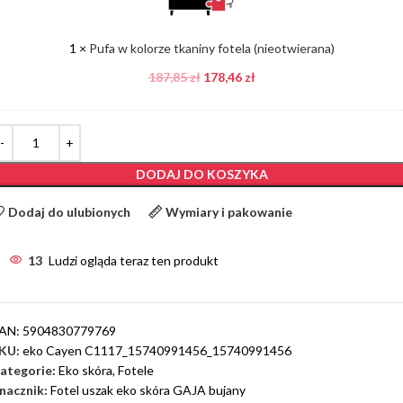
fotela
(nieotwierana)
1
×
Pufa w kolorze tkaniny fotela (nieotwierana)
187,85
zł
178,46
zł
DODAJ DO KOSZYKA
Dodaj do ulubionych
Wymiary i pakowanie
13
Ludzi ogląda teraz ten produkt
AN:
5904830779769
KU:
eko Cayen C1117_15740991456_15740991456
ategorie:
Eko skóra
,
Fotele
nacznik:
Fotel uszak eko skóra GAJA bujany