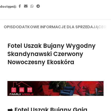
dostępnij:
OPIS
DODATKOWE INFORMACJE DLA SPRZEDAJĄCEGO
Fotel Uszak Bujany Wygodny
Skandynawski Czerwony
Nowoczesny Ekoskóra
➡️ Fotel Uszak Bujany Gaja