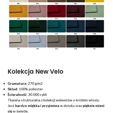
Kolekcja New Velo
Gramatura
: 270 g/m2
Skład
: 100% poliester
Ścieralność
: 30 000 cykli
Tkanina strukturalna z kolekcji welwetów o krótkim włosiu.
Jest
bardzo miękka i przyjemna
w dotyku oraz
pięknie mieni
się
w świetle.