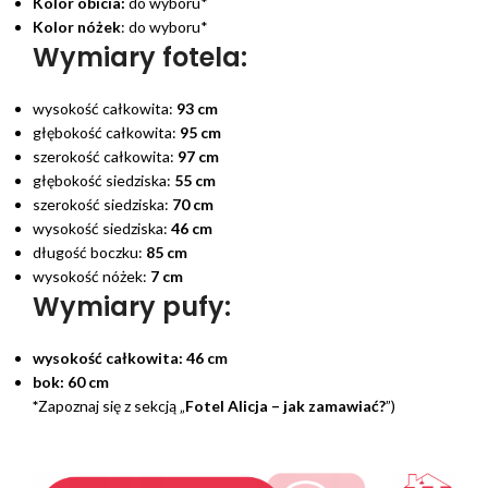
Kolor obicia:
do wyboru*
Kolor nóżek
: do wyboru*
Wymiary fotela:
wysokość całkowita:
93 cm
głębokość całkowita:
95 cm
szerokość całkowita:
97 cm
głębokość siedziska:
55 cm
szerokość siedziska:
70 cm
wysokość siedziska:
46 cm
długość boczku:
85 cm
wysokość nóżek:
7 cm
Wymiary pufy:
wysokość całkowita:
46 cm
bok:
60 cm
*
Zapoznaj się z sekcją „
Fotel Alicja – jak zamawiać?
”)