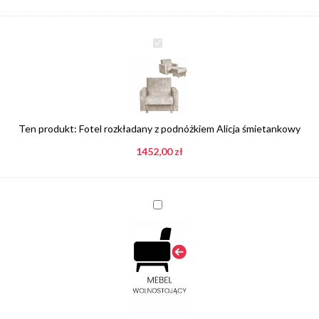
Fotel
rozkładany
z
podnóżkiem
Alicja
śmietankowy
Ten produkt:
Fotel rozkładany z podnóżkiem Alicja śmietankowy
1452,00
zł
Dopłata
do
mebla
wolnostojącego,
tył
tapicerowany
tą
samą