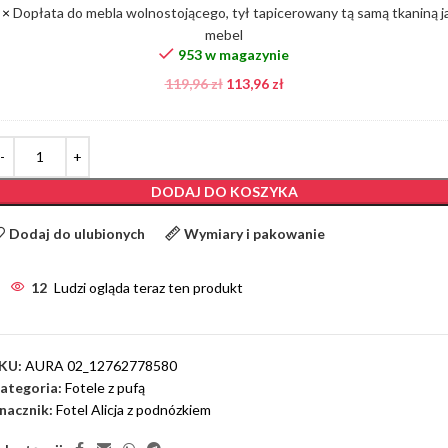
×
Dopłata do mebla wolnostojącego, tył tapicerowany tą samą tkaniną j
tkaniną
mebel
jak
953 w magazynie
mebel
119,96
zł
113,96
zł
DODAJ DO KOSZYKA
Dodaj do ulubionych
Wymiary i pakowanie
12
Ludzi ogląda teraz ten produkt
KU:
AURA 02_12762778580
ategoria:
Fotele z pufą
nacznik:
Fotel Alicja z podnózkiem