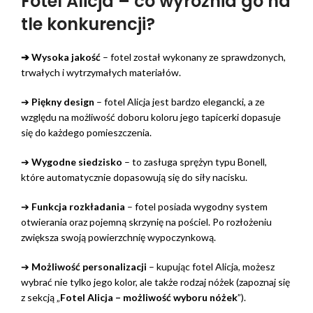
Fotel Alicja – co wyróżnia go na
tle konkurencji?
➔ Wysoka jakość
– fotel został wykonany ze sprawdzonych,
trwałych i wytrzymałych materiałów.
➔
Piękny design
– fotel Alicja jest bardzo elegancki, a ze
względu na możliwość doboru koloru jego tapicerki dopasuje
się do każdego pomieszczenia.
➔
Wygodne siedzisko
– to zasługa sprężyn typu Bonell,
które automatycznie dopasowują się do siły nacisku.
➔
Funkcja rozkładania
– fotel posiada wygodny system
otwierania oraz pojemną skrzynię na pościel. Po rozłożeniu
zwiększa swoją powierzchnię wypoczynkową.
➔
Możliwość personalizacji
– kupując fotel Alicja, możesz
wybrać nie tylko jego kolor, ale także rodzaj nóżek (zapoznaj się
z sekcją „
Fotel Alicja – możliwość wyboru nóżek
”).