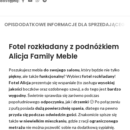
dostępnij:
OPIS
DODATKOWE INFORMACJE DLA SPRZEDAJĄCEGO
Fotel rozkładany z podnóżkiem
Alicja Family Meble
Poszukujesz mebla
do swojego salonu
, który będzie nie tylko
piękny
, ale także
funkcjonalny
? Wybierz
fotel rozkładany
!
Fotel Alicja
prezentuje się wspaniale (to zasługa
wysokiej
jakości
boczków oraz ozdobnego szwu), a do tego jest
bardzo
wygodny
. Świetnie sprawdza się zarówno podczas
popołudniowego
odpoczynku
, jak i
drzemki
🙂 Po połączeniu
z pufą posiada
dużą powierzchnię spania
, dlatego na pewno
przyda się podczas odwiedzin gości
. Znakomicie spisze się
także
w niewielkim mieszkaniu
, gdzie z racji
ograniczonego
metrażu
nie można pozwolić sobie na dodatkową sypialnię.