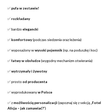
✅
pufa w zestawie!
✅
rozkładany
✅ bardzo
elegancki
✅
komfortowy
(podczas siedzenia oraz leżenia)
✅ wyposażony w
wysoki pojemnik
(np. na poduszkę i koc)
✅
łatwy w obsłudze
(wygodny mechanizm otwierania)
✅
wytrzymały i żywotny
✅ prosto
od producenta
✅ wyprodukowany
w Polsce
✅ z
możliwością personalizacji
(zapoznaj się z sekcją „
Fotel
Alicja – jak zamawiać?
”)