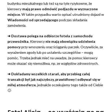
budynku mieszkalnego lub też są na tyle ryzykowne, że
kierowcy
mają prawo odmówić podjazdu w wyznaczone
miejsce
. W takim przypadku warto opisać utrudniony dojazd w
Wiadomości od sprzedającego
podczas składania
zamówienia.
➔ Dostawa polega na odbiorze fotela z samochodu
przewoźnika
. Kierowcy
nie mają obowiązku udzielenia
pomocy
przy wnoszeniu oraz ściąganiu paczek. Oczywiście, za
wyrażeniem zgody lub po ustaleniu szczegółów – mogą
pomóc. Trzeba jednak mieć na uwadze, że pomoc kierowcy
może okazać się niemożliwa, np. ze względów zdrowotnych.
➔ Dokładamy wszelkich starań, aby przebieg całej
transakcji był jak najszybszy, prawidłowy i odbywał się w
miłej atmosferze
, jednakże oczekujemy tego także od Ciebie
🙂