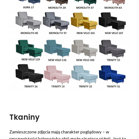
Tkaniny
Zamieszczone zdjęcia mają charakter poglądowy – w
rzeczywistości kolorystyka obić może się nieco różnić. Jest to