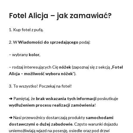
Fotel Alicja – jak zamawiać?
1. Kup fotel z pufą.
2. W
Wiadomości do sprzedającego
podaj:
– wybrany
kolor
,
– rodzaj interesujących Cię
nóżek
(zapoznaj się z sekcją „
Fotel
Alicja – możliwość wyboru nóżek
”).
3. To wszystko! Poczekaj na fotel!
➔
Pamiętaj, że
brak wskazania tych informacji
poskutkuje
wydłużeniem procesu realizacji zamówienia
!
➔
Nasi przewoźnicy dostarczają produkty
samochodami
dostawczymi o dużej zabudowie
. Często warunki dojazdu
uniemożliwiają wjazd na posesję, osiedle oraz pod drzwi