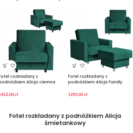
Fotel rozkładany z
Fotel rozkładany z
podnóżkiem Alicja ciemna
podnóżkiem Alicja Family
zieleń
Meble
1452,00
zł
1292,03
zł
Fotel rozkładany z podnóżkiem Alicja
śmietankowy