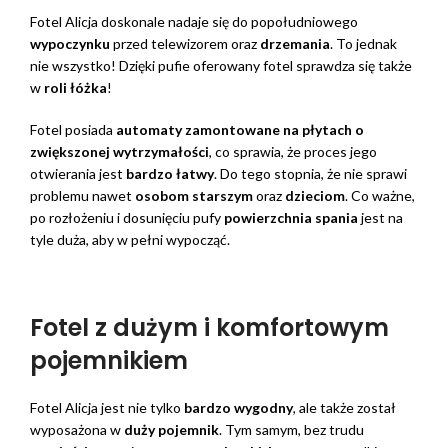
Fotel Alicja doskonale nadaje się do popołudniowego
wypoczynku
przed telewizorem oraz
drzemania
. To jednak
nie wszystko! Dzięki pufie oferowany fotel sprawdza się także
w
roli łóżka
!
Fotel posiada
automaty zamontowane na płytach o
zwiększonej wytrzymałości
, co sprawia, że proces jego
otwierania jest
bardzo łatwy
. Do tego stopnia, że nie sprawi
problemu nawet
osobom starszym
oraz
dzieciom
. Co ważne,
po rozłożeniu i dosunięciu pufy
powierzchnia spania
jest na
tyle duża, aby w pełni wypocząć.
Fotel z dużym i komfortowym
pojemnikiem
Fotel Alicja jest nie tylko
bardzo wygodny
, ale także został
wyposażona w
duży pojemnik
. Tym samym, bez trudu