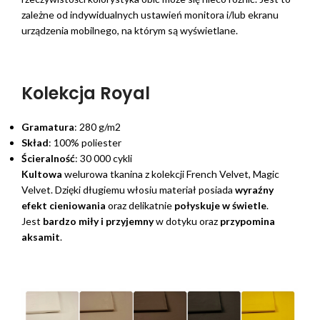
zależne od indywidualnych ustawień monitora i/lub ekranu
urządzenia mobilnego, na którym są wyświetlane.
Kolekcja Royal
Gramatura
: 280 g/m2
Skład
: 100% poliester
Ścieralność
: 30 000 cykli
Kultowa
welurowa tkanina z kolekcji French Velvet, Magic
Velvet. Dzięki długiemu włosiu materiał posiada
wyraźny
efekt cieniowania
oraz delikatnie
połyskuje w świetle
.
Jest
bardzo miły i przyjemny
w dotyku oraz
przypomina
aksamit
.