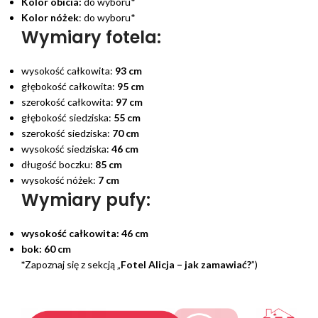
Kolor obicia:
do wyboru*
Kolor nóżek
: do wyboru*
Wymiary fotela:
wysokość całkowita:
93 cm
głębokość całkowita:
95 cm
szerokość całkowita:
97 cm
głębokość siedziska:
55 cm
szerokość siedziska:
70 cm
wysokość siedziska:
46 cm
długość boczku:
85 cm
wysokość nóżek:
7 cm
Wymiary pufy:
wysokość całkowita:
46 cm
bok:
60 cm
*
Zapoznaj się z sekcją „
Fotel Alicja – jak zamawiać?
”)