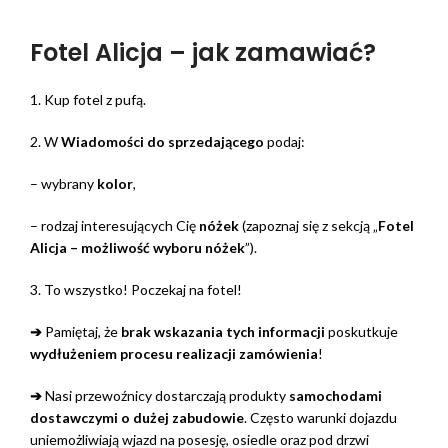
Fotel Alicja – jak zamawiać?
1. Kup fotel z pufą.
2. W
Wiadomości do sprzedającego
podaj:
– wybrany
kolor
,
– rodzaj interesujących Cię
nóżek
(zapoznaj się z sekcją „
Fotel
Alicja – możliwość wyboru nóżek
”).
3. To wszystko! Poczekaj na fotel!
➔
Pamiętaj, że
brak wskazania tych informacji
poskutkuje
wydłużeniem procesu realizacji zamówienia
!
➔
Nasi przewoźnicy dostarczają produkty
samochodami
dostawczymi o dużej zabudowie
. Często warunki dojazdu
uniemożliwiają wjazd na posesję, osiedle oraz pod drzwi