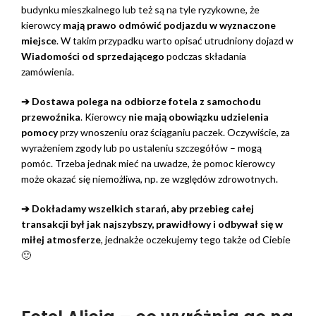
budynku mieszkalnego lub też są na tyle ryzykowne, że
kierowcy
mają prawo odmówić podjazdu w wyznaczone
miejsce
. W takim przypadku warto opisać utrudniony dojazd w
Wiadomości od sprzedającego
podczas składania
zamówienia.
➔ Dostawa polega na odbiorze fotela z samochodu
przewoźnika
. Kierowcy
nie mają obowiązku udzielenia
pomocy
przy wnoszeniu oraz ściąganiu paczek. Oczywiście, za
wyrażeniem zgody lub po ustaleniu szczegółów – mogą
pomóc. Trzeba jednak mieć na uwadze, że pomoc kierowcy
może okazać się niemożliwa, np. ze względów zdrowotnych.
➔ Dokładamy wszelkich starań, aby przebieg całej
transakcji był jak najszybszy, prawidłowy i odbywał się w
miłej atmosferze
, jednakże oczekujemy tego także od Ciebie
🙂