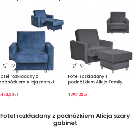
Fotel rozkładany z
Fotel rozkładany z
podnóżkiem Alicja morski
podnóżkiem Alicja Family
turkus
Meble
1453,20
zł
1292,03
zł
Fotel rozkładany z podnóżkiem Alicja szary
gabinet