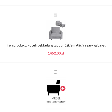
Fotel
rozkładany
z
podnóżkiem
Alicja
szary
Ten produkt:
Fotel rozkładany z podnóżkiem Alicja szary gabinet
gabinet
1452,00
zł
Dopłata
do
mebla
wolnostojącego,
tył
tapicerowany
tą
samą