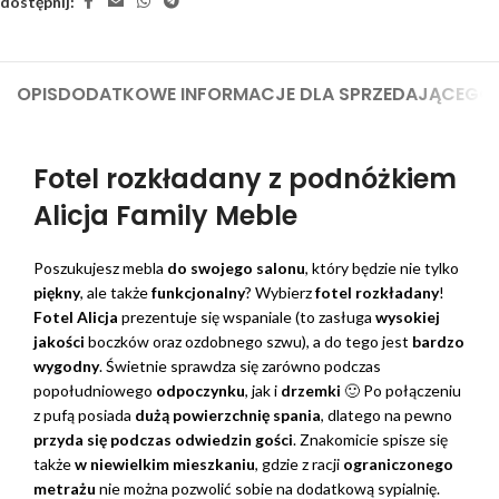
dostępnij:
OPIS
DODATKOWE INFORMACJE DLA SPRZEDAJĄCEGO
Fotel rozkładany z podnóżkiem
Alicja Family Meble
Poszukujesz mebla
do swojego salonu
, który będzie nie tylko
piękny
, ale także
funkcjonalny
? Wybierz
fotel rozkładany
!
Fotel Alicja
prezentuje się wspaniale (to zasługa
wysokiej
jakości
boczków oraz ozdobnego szwu), a do tego jest
bardzo
wygodny
. Świetnie sprawdza się zarówno podczas
popołudniowego
odpoczynku
, jak i
drzemki
🙂 Po połączeniu
z pufą posiada
dużą powierzchnię spania
, dlatego na pewno
przyda się podczas odwiedzin gości
. Znakomicie spisze się
także
w niewielkim mieszkaniu
, gdzie z racji
ograniczonego
metrażu
nie można pozwolić sobie na dodatkową sypialnię.