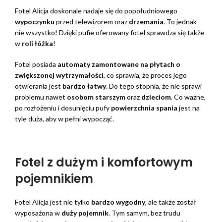
Fotel Alicja doskonale nadaje się do popołudniowego
wypoczynku
przed telewizorem oraz
drzemania
. To jednak
nie wszystko! Dzięki pufie oferowany fotel sprawdza się także
w
roli łóżka
!
Fotel posiada
automaty zamontowane na płytach o
zwiększonej wytrzymałości
, co sprawia, że proces jego
otwierania jest
bardzo łatwy
. Do tego stopnia, że nie sprawi
problemu nawet
osobom starszym
oraz
dzieciom
. Co ważne,
po rozłożeniu i dosunięciu pufy
powierzchnia spania
jest na
tyle duża, aby w pełni wypocząć.
Fotel z dużym i komfortowym
pojemnikiem
Fotel Alicja jest nie tylko
bardzo wygodny
, ale także został
wyposażona w
duży pojemnik
. Tym samym, bez trudu