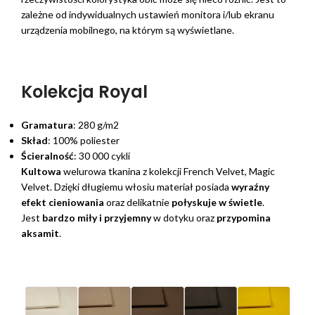
zależne od indywidualnych ustawień monitora i/lub ekranu
urządzenia mobilnego, na którym są wyświetlane.
Kolekcja Royal
Gramatura
: 280 g/m2
Skład
: 100% poliester
Ścieralność
: 30 000 cykli
Kultowa
welurowa tkanina z kolekcji French Velvet, Magic
Velvet. Dzięki długiemu włosiu materiał posiada
wyraźny
efekt cieniowania
oraz delikatnie
połyskuje w świetle
.
Jest
bardzo miły i przyjemny
w dotyku oraz
przypomina
aksamit
.