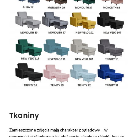
Tkaniny
Zamieszczone zdjęcia mają charakter poglądowy – w
rzeczywistości kolorystyka obić może się nieco różnić. Jest to