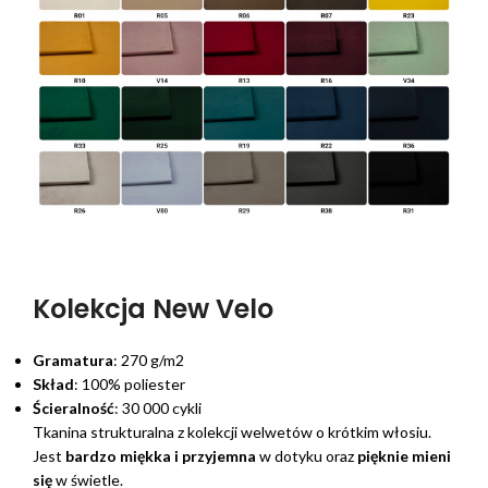
Kolekcja New Velo
Gramatura
: 270 g/m2
Skład
: 100% poliester
Ścieralność
: 30 000 cykli
Tkanina strukturalna z kolekcji welwetów o krótkim włosiu.
Jest
bardzo miękka i przyjemna
w dotyku oraz
pięknie mieni
się
w świetle.