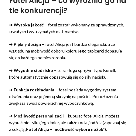
Fotel Alicja – co wyróżnia go na
tle konkurencji?
➔ Wysoka jakość
– fotel został wykonany ze sprawdzonych,
trwałych i wytrzymałych materiałów.
➔
Piękny design
– fotel Alicja jest bardzo elegancki, a ze
względu na możliwość doboru koloru jego tapicerki dopasuje
się do każdego pomieszczenia.
➔
Wygodne siedzisko
– to zasługa sprężyn typu Bonell,
które automatycznie dopasowują się do siły nacisku.
➔
Funkcja rozkładania
– fotel posiada wygodny system
otwierania oraz pojemną skrzynię na pościel. Po rozłożeniu
zwiększa swoją powierzchnię wypoczynkową.
➔
Możliwość personalizacji
– kupując fotel Alicja, możesz
wybrać nie tylko jego kolor, ale także rodzaj nóżek (zapoznaj się
z sekcją „
Fotel Alicja – możliwość wyboru nóżek
”).