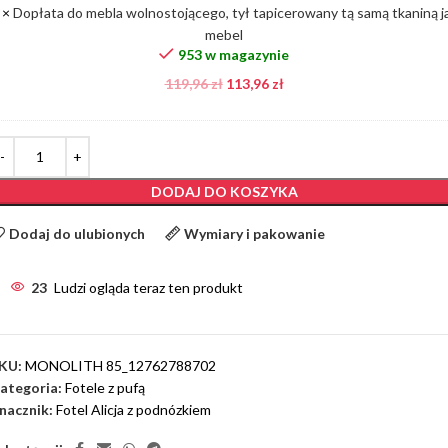
×
Dopłata do mebla wolnostojącego, tył tapicerowany tą samą tkaniną j
tkaniną
mebel
jak
953 w magazynie
mebel
119,96
zł
113,96
zł
DODAJ DO KOSZYKA
Dodaj do ulubionych
Wymiary i pakowanie
23
Ludzi ogląda teraz ten produkt
KU:
MONOLITH 85_12762788702
ategoria:
Fotele z pufą
nacznik:
Fotel Alicja z podnózkiem