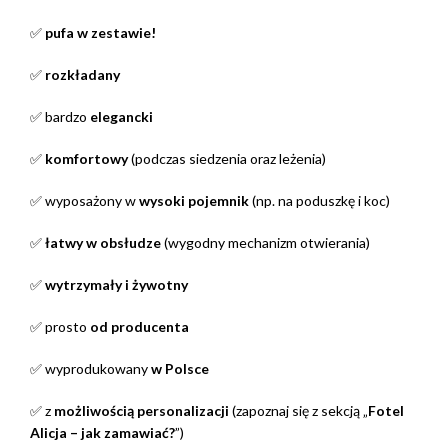
✅
pufa w zestawie!
✅
rozkładany
✅ bardzo
elegancki
✅
komfortowy
(podczas siedzenia oraz leżenia)
✅ wyposażony w
wysoki pojemnik
(np. na poduszkę i koc)
✅
łatwy w obsłudze
(wygodny mechanizm otwierania)
✅
wytrzymały i żywotny
✅ prosto
od producenta
✅ wyprodukowany
w Polsce
✅ z
możliwością personalizacji
(zapoznaj się z sekcją „
Fotel
Alicja – jak zamawiać?
”)