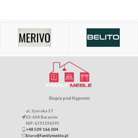
Słupia pod Kępnem
ul. Szeroka 37
63-604 Baranów
NIP: 6191196393
+48 509 166 004
biuro@familymeble.pl