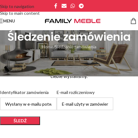
Skip to navigation
Skip to main content
MENU
Śledzenie zamówienia
Home
Śledzenie zamówienia
Aby śledzić swoje zamówienie wpisz jego numer w polu poniżej i
naciśnij przycisk "Śledź". Numer zamówienia znajdziesz na
paragonie oraz w mailu potwierdzającym zamówienie, który do
ciebie wysłaliśmy.
Identyfikator zamówienia
E-mail rozliczeniowy
ŚLEDŹ