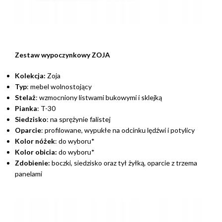
Zestaw wypoczynkowy ZOJA
Kolekcja:
Zoja
Typ
: mebel wolnostojący
Stelaż
: wzmocniony listwami bukowymi i sklejką
Pianka
: T-30
Siedzisko
: na sprężynie falistej
Oparcie
: profilowane, wypukłe na odcinku lędźwi i potylicy
Kolor nóżek
: do wyboru*
Kolor obicia:
do wyboru*
Zdobienie:
boczki, siedzisko oraz tył żyłką, oparcie z trzema
panelami