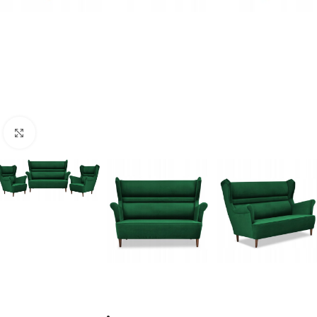
Naciśnij aby powiększyć