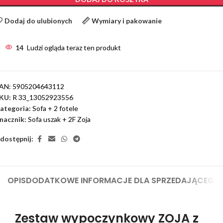
Dodaj do ulubionych
Wymiary i pakowanie
14
Ludzi ogląda teraz ten produkt
AN:
5905204643112
KU:
R 33_13052923556
ategoria:
Sofa + 2 fotele
nacznik:
Sofa uszak + 2F Zoja
dostępnij:
OPIS
DODATKOWE INFORMACJE DLA SPRZEDAJĄCEGO
Zestaw wypoczynkowy ZOJA z