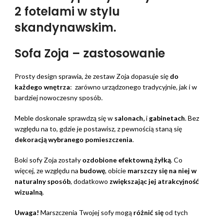
2 fotelami w stylu
skandynawskim.
Sofa Zoja – zastosowanie
Prosty design sprawia, że zestaw Zoja dopasuje się
do
każdego wnętrza
: zarówno urządzonego tradycyjnie, jak i w
bardziej nowoczesny sposób.
Meble doskonale sprawdzą się w
salonach,
i
gabinetach
. Bez
względu na to, gdzie je postawisz, z pewnością staną się
dekoracją wybranego pomieszczenia
.
Boki sofy Zoja zostały
ozdobione efektowną żyłką
. Co
więcej, ze względu na
budowę
, obicie
marszczy się na niej w
naturalny sposób
, dodatkowo
zwiększając jej atrakcyjność
wizualną
.
Uwaga!
Marszczenia Twojej sofy mogą
różnić się
od tych