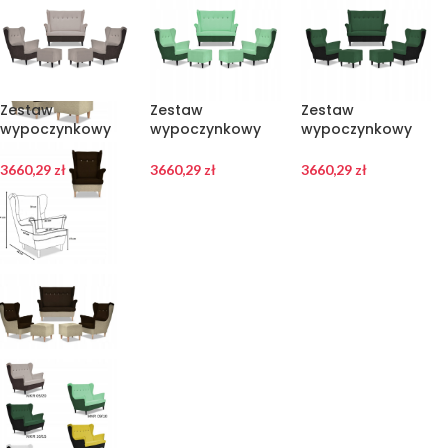
Zestaw
Zestaw
Zestaw
wypoczynkowy
wypoczynkowy
wypoczynkowy
uszak ARI DUO
ARI DUO sofa
ARI DUO sofa
sofa fotele pufy
fotele pufy
fotele pufy
3660,29
zł
3660,29
zł
3660,29
zł
Family Meble brąz
Family Meble
Family Meble
– beż
zielono –
czarno – zielony
miętowy