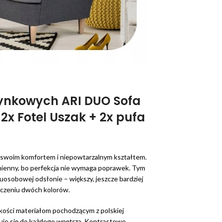
ynkowych ARI DUO Sofa
x Fotel Uszak + 2x pufa
 swoim komfortem i niepowtarzalnym kształtem.
ienny, bo perfekcja nie wymaga poprawek. Tym
osobowej odsłonie – większy, jeszcze bardziej
czeniu dwóch kolorów.
akości materiałom pochodzącym z polskiej
uje się do każdego wnętrza. Kontrastowe