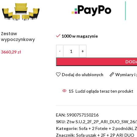
Zestaw
Zestaw
Zestaw
1000 w magazynie
wypoczynkowy
wypoczynkowy
wypoczynkowy
ARI DUO sofa
ARI DUO sofa
ARI DUO sofa
fotele pufy
fotele pufy
fotele pufy
3660,29
zł
3660,29
zł
3660,29
zł
Family Meble
Family Meble
Family Meble
DODA
czarno – żółty
czarno – biały
czarno –
czerwony
Dodaj do ulubionych
Wymiary i
15
Ludzi ogląda teraz ten produkt
EAN:
5900757150216
SKU:
Ztw S.U.2_2F_2P_ARI_DUO_SW_26
Kategorie:
Sofa + 2 Fotele + 2 podnóżki
,
Z
Znacznik:
Sofa uszak + 2F + 2P ARI DUO