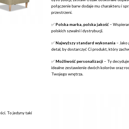
połączenie barw dodaje mu charakteru i spr
przestrzeni.
✅
Polska marka, polska jakość
– Wspieram
polskich szwalni i dystrybucji.
✅
Najwyższy standard wykonania
– Jako
detal, by dostarczyć Ci produkt, który zach
✅
Możliwość personalizacji
– Ty decyduje
idealne zestawienie dwóch kolorów oraz rod
Twojego wnętrza.
ci. To jedyny taki