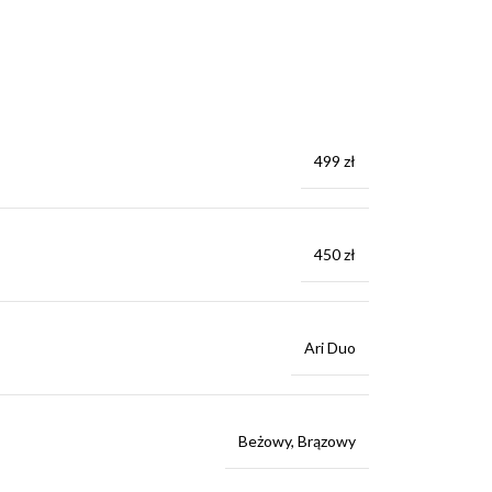
499 zł
450 zł
Ari Duo
Beżowy
,
Brązowy