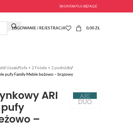
SKONTAKTUJ SIĘ
FAQS
LOGOWANIE / REJESTRACJA
0,00
ZŁ
bli Uszak
Sofa + 2 Fotele + 2 podnóżki
e pufy Family Meble beżowo – brązowy
ynkowy ARI
 pufy
beżowo –