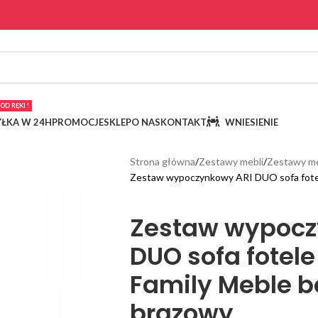
OD RĘKI !
ŁKA W 24H
PROMOCJE
SKLEP
O NAS
KONTAKT
WNIESIENIE
Strona główna
Zestawy mebli
Zestawy me
Zestaw wypoczynkowy ARI DUO sofa fotel
Zestaw wypocz
DUO sofa fotele
Family Meble 
brązowy