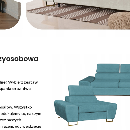
rzyosobowa
lne
? Wybierz
zestaw
spania oraz
dwa
teriałów. Wszystko
produkujemy to, na czym
zez naszych
ym razem, gdy wejdziecie