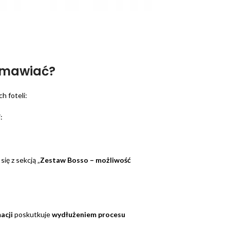
amawiać?
h foteli:
:
się z sekcją „
Zestaw Bosso – możliwość
macji
poskutkuje
wydłużeniem procesu