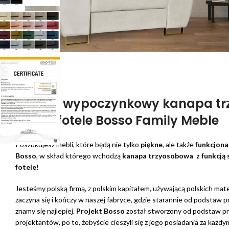
Zestaw wypoczynkowy kanapa t
+ dwa fotele Bosso Family Meble
Poszukujesz mebli, które będą nie tylko
piękne
, ale także
funkcjona
Bosso
, w skład którego wchodzą
kanapa trzyosobowa z funkcją 
fotele
!
Jesteśmy polską firmą, z polskim kapitałem, używającą polskich ma
zaczyna się i kończy w naszej fabryce, gdzie starannie od podstaw 
znamy się najlepiej.
Projekt Bosso
został stworzony od podstaw pr
projektantów, po to, żebyście cieszyli się z jego posiadania za każd