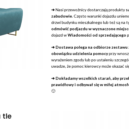
➔
Nasi przewoźnicy dostarczają produkty
s
zabudowie
. Często warunki dojazdu uniemo
drzwi budynku mieszkalnego lub też są na t
odmówić podjazdu w wyznaczone miejsc
dojazd w
Wiadomości od sprzedającego
p
➔ Dostawa polega na odbiorze zestawu
obowiązku udzielenia pomocy
przy wnosze
wyrażeniem zgody lub po ustaleniu szczeg
uwadze, że pomoc kierowcy może okazać się
➔ Dokładamy wszelkich starań, aby przebi
prawidłowy i odbywał się w miłej atmosf
🙂
 tle