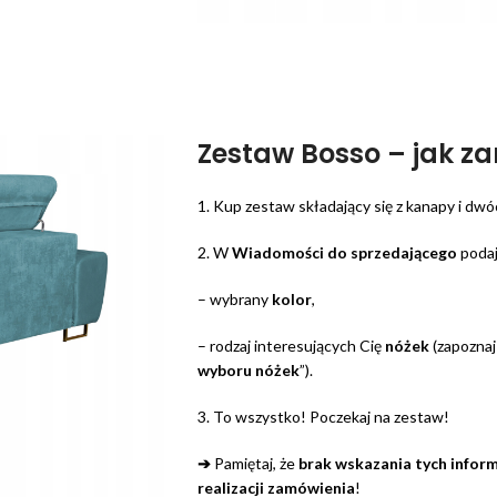
Zestaw Bosso – jak z
1. Kup zestaw składający się z kanapy i dwóc
2. W
Wiadomości do sprzedającego
podaj
– wybrany
kolor
,
– rodzaj interesujących Cię
nóżek
(zapoznaj 
wyboru nóżek
”).
3. To wszystko! Poczekaj na zestaw!
➔
Pamiętaj, że
brak wskazania tych infor
realizacji zamówienia
!