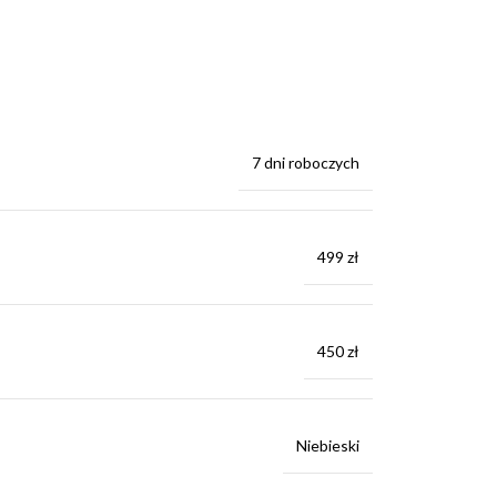
7 dni roboczych
499 zł
450 zł
Niebieski