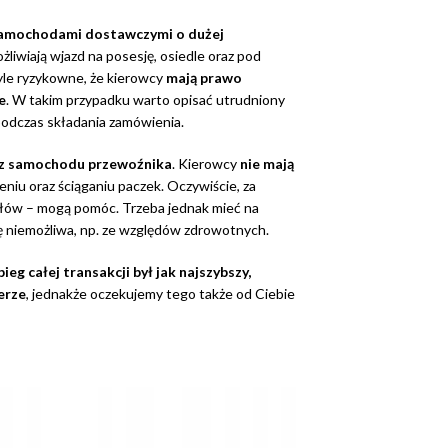
amochodami dostawczymi o dużej
żliwiają wjazd na posesję, osiedle oraz pod
yle ryzykowne, że kierowcy
mają prawo
e
. W takim przypadku warto opisać utrudniony
odczas składania zamówienia.
 z samochodu przewoźnika
. Kierowcy
nie mają
niu oraz ściąganiu paczek. Oczywiście, za
ółów – mogą pomóc. Trzeba jednak mieć na
 niemożliwa, np. ze względów zdrowotnych.
eg całej transakcji był jak najszybszy,
erze
, jednakże oczekujemy tego także od Ciebie