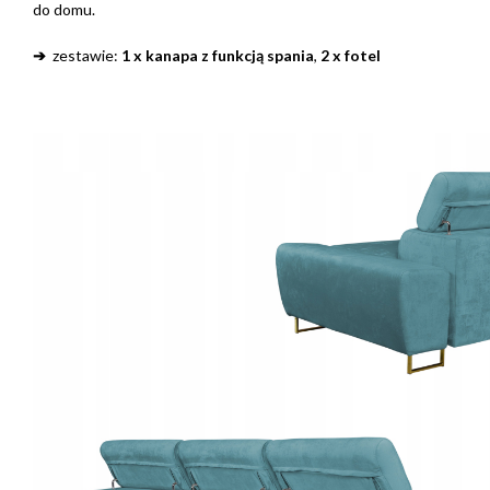
do domu.
➔
zestawie:
1 x kanapa z funkcją spania
,
2 x fotel