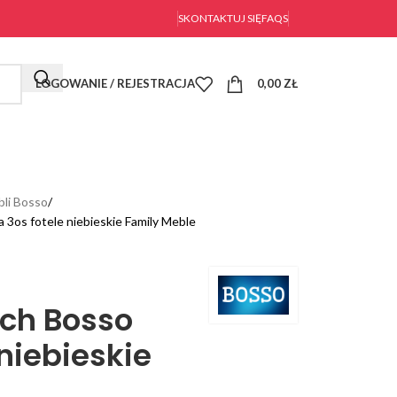
SKONTAKTUJ SIĘ
FAQS
LOGOWANIE / REJESTRACJA
0,00
ZŁ
li Bosso
3os fotele niebieskie Family Meble
ch Bosso
 niebieskie