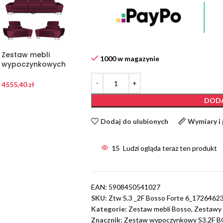
Zestaw mebli
Zestaw mebli
Zestaw mebli
1000 w magazynie
wypoczynkowych
wypoczynkowych
wypoczynkowych
Bosso Sofa 3os
salonu Bosso
salonu Bosso
fotele bordowe
Sofa 3os fotele
Sofa 3os fotele
4555,40
zł
4555,40
zł
4555,40
zł
Family Meble
beż Family Meble
beż Family Meble
DODA
Dodaj do ulubionych
Wymiary i
15
Ludzi ogląda teraz ten produkt
EAN:
5908450541027
SKU:
Ztw S.3 _2F Bosso Forte 6_1726462
Kategorie:
Zestaw mebli Bosso
,
Zestawy 
Znacznik:
Zestaw wypoczynkowy S3.2F 