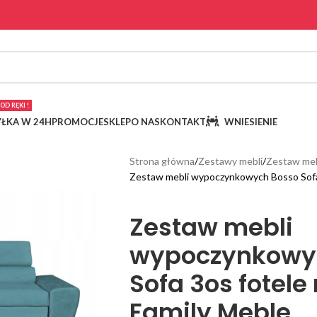
OD RĘKI !
ŁKA W 24H
PROMOCJE
SKLEP
O NAS
KONTAKT
WNIESIENIE
Strona główna
Zestawy mebli
Zestaw meb
Zestaw mebli wypoczynkowych Bosso Sofa 
Zestaw mebli
wypoczynkowy
Sofa 3os fotele
Family Meble