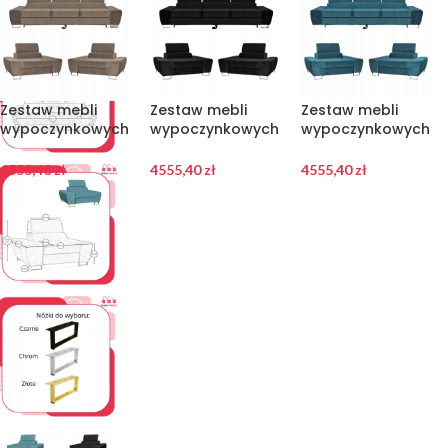
Zestaw mebli
Zestaw mebli
Zestaw mebli
wypoczynkowych
wypoczynkowych
wypoczynkowych
salonu Bosso
salon Bosso Sofa
Bosso Sofa 3os
Sofa 3os fotele
3os fotele czarne
fotele niebieskie
4555,40
zł
4555,40
zł
4555,40
zł
brąz Family Meble
Family Meble
Family Meble