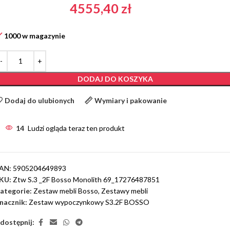
4555,40
zł
1000 w magazynie
DODAJ DO KOSZYKA
Dodaj do ulubionych
Wymiary i pakowanie
14
Ludzi ogląda teraz ten produkt
AN:
5905204649893
KU:
Ztw S.3 _2F Bosso Monolith 69_17276487851
ategorie:
Zestaw mebli Bosso
,
Zestawy mebli
nacznik:
Zestaw wypoczynkowy S3.2F BOSSO
dostępnij: