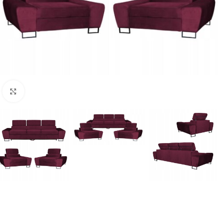
Naciśnij aby powiększyć