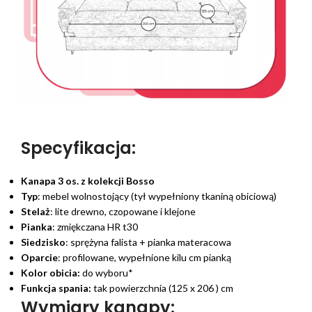
Specyfikacja:
Kanapa 3 os. z kolekcji Bosso
Typ
: mebel wolnostojący (tył wypełniony tkaniną obiciową)
Stelaż
: lite drewno, czopowane i klejone
Pianka
: zmiękczana HR t30
Siedzisko
: sprężyna falista + pianka materacowa
Oparcie
: profilowane, wypełnione kilu cm pianką
Kolor obicia:
do wyboru*
Funkcja spania:
tak powierzchnia (125 x 206 ) cm
Wymiary kanapy: