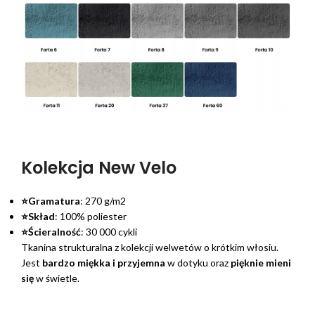
Kolekcja New Velo
⭐Gramatura
: 270 g/m2
⭐Skład
: 100% poliester
⭐Ścieralność
: 30 000 cykli
Tkanina strukturalna z kolekcji welwetów o krótkim włosiu.
Jest
bardzo miękka i przyjemna
w dotyku oraz
pięknie mieni
się
w świetle.