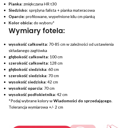
Pianka
: zmiękczana HR t30
Siedzisko
: sprężyna falista + pianka materacowa
Oparcie
: profilowane, wypełnione kilu cm pianką
Kolor obicia:
do wyboru*
Wymiary fotela:
wysokość całkowita
: 70-85 cm w zależności od ustawienia
składanego zagłówka
głębokość całkowita
: 100 cm
szerokość całkowita
: 128 cm
głębokość siedziska
: 60 cm
szerokość siedziska
: 70 cm
wysokość siedziska
: 42 cm
wysokość oparcia
: 70 cm
wysokość podłokietnika
: 42 cm
*Podaj wybrane kolory w
Wiadomości do sprzedającego
.
Tolerancja wymiarowa +/- 2 cm