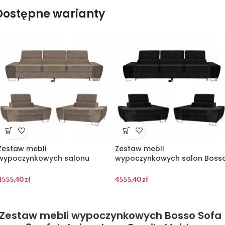
Dostępne warianty
Zestaw mebli
Zestaw mebli
wypoczynkowych salonu
wypoczynkowych salon Boss
Bosso Sofa 3os fotele brąz
Sofa 3os fotele czarne Family
Family Meble
Meble
4555,40
zł
4555,40
zł
Zestaw mebli wypoczynkowych Bosso Sofa