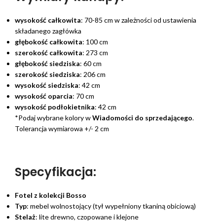
wysokość całkowita
: 70-85 cm w zależności od ustawienia
składanego zagłówka
głębokość całkowita
: 100 cm
szerokość całkowita
: 273 cm
głębokość siedziska
: 60 cm
szerokość siedziska
: 206 cm
wysokość siedziska
: 42 cm
wysokość oparcia
: 70 cm
wysokość podłokietnika
: 42 cm
*Podaj wybrane kolory w
Wiadomości do sprzedającego
.
Tolerancja wymiarowa +/- 2 cm
Specyfikacja:
Fotel z kolekcji Bosso
Typ
: mebel wolnostojący (tył wypełniony tkaniną obiciową)
Stelaż
: lite drewno, czopowane i klejone