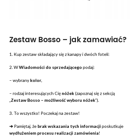
Zestaw Bosso – jak zamawiać?
1. Kup zestaw składający się z kanapy i dwóch foteli:
2. W
Wiadomości do sprzedającego
podaj:
– wybrany
kolor
,
– rodzaj interesujących Cię
nóżek
(zapoznaj się z sekcją
„
Zestaw Bosso – możliwość wyboru nóżek
”).
3. To wszystko! Poczekaj na zestaw!
➔
Pamiętaj, że
brak wskazania tych informacji
poskutkuje
wydłużeniem procesu realizacji zamówienia
!