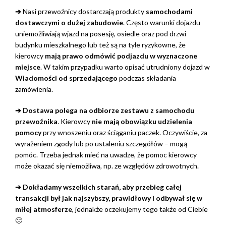
➔
Nasi przewoźnicy dostarczają produkty
samochodami
dostawczymi o dużej zabudowie
. Często warunki dojazdu
uniemożliwiają wjazd na posesję, osiedle oraz pod drzwi
budynku mieszkalnego lub też są na tyle ryzykowne, że
kierowcy
mają prawo odmówić podjazdu w wyznaczone
miejsce
. W takim przypadku warto opisać utrudniony dojazd w
Wiadomości od sprzedającego
podczas składania
zamówienia.
➔ Dostawa polega na odbiorze zestawu z samochodu
przewoźnika
. Kierowcy
nie mają obowiązku udzielenia
pomocy
przy wnoszeniu oraz ściąganiu paczek. Oczywiście, za
wyrażeniem zgody lub po ustaleniu szczegółów – mogą
pomóc. Trzeba jednak mieć na uwadze, że pomoc kierowcy
może okazać się niemożliwa, np. ze względów zdrowotnych.
➔ Dokładamy wszelkich starań, aby przebieg całej
transakcji był jak najszybszy, prawidłowy i odbywał się w
miłej atmosferze
, jednakże oczekujemy tego także od Ciebie
🙂