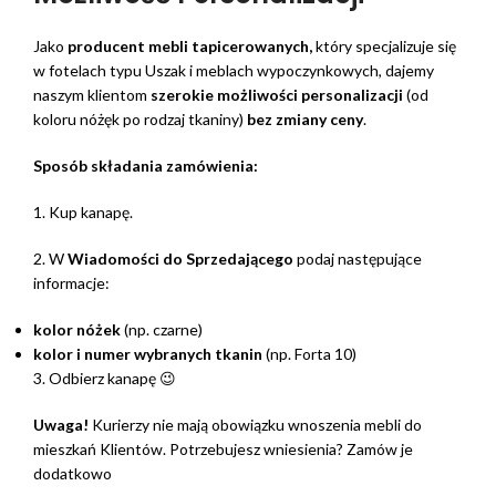
Jako
producent mebli tapicerowanych,
który specjalizuje się
w fotelach typu Uszak i meblach wypoczynkowych, dajemy
naszym klientom
szerokie możliwości personalizacji
(od
koloru nóżęk po rodzaj tkaniny)
bez zmiany ceny
.
Sposób składania zamówienia:
1. Kup kanapę.
2. W
Wiadomości do Sprzedającego
podaj następujące
informacje:
kolor nóżek
(np. czarne)
kolor i numer wybranych tkanin
(np. Forta 10)
3. Odbierz kanapę 😉
Uwaga!
Kurierzy nie mają obowiązku wnoszenia mebli do
mieszkań Klientów. Potrzebujesz wniesienia? Zamów je
dodatkowo