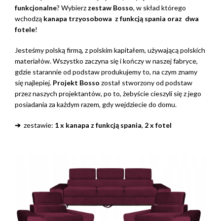
funkcjonalne
? Wybierz
zestaw Bosso
, w skład którego
wchodzą
kanapa trzyosobowa z funkcją spania oraz
dwa
fotele
!
Jesteśmy polską firmą, z polskim kapitałem, używającą polskich
materiałów. Wszystko zaczyna się i kończy w naszej fabryce,
gdzie starannie od podstaw produkujemy to, na czym znamy
się najlepiej.
Projekt Bosso
został stworzony od podstaw
przez naszych projektantów, po to, żebyście cieszyli się z jego
posiadania za każdym razem, gdy wejdziecie do domu.
➔
zestawie:
1 x kanapa z funkcją spania
,
2 x fotel