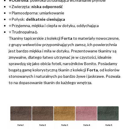
⭐Ochrona
: powłoka utrudniająca wchłanianie płynów
⭐Zwierzęta:
niska odporność
⭐Plamoodporna: umiarkowanie
⭐Połysk:
delikatnie cieniująca
⭐Przyjemna, miękka i ciepła w dotyku, oddychająca
⭐Trudnopalna♨️
Tkaniny tapicerskie z kolekcji
Forta
to materiały nowoczesne,
z grupy welwetów przypominających zamsz, ich powierzchnia
jest bardzo miękka i miła w dotyku. Prezentowane tkaniny są
zmywalne, dlatego łatwo utrzymać je w czystości, idealnie
sprawdzą się jako obicia foteli, narożników Bonito. Posiadamy
bogatą gamę kolorystyczną tkanin z kolekcji
Forta
, od kolorów
stonowanych i naturalnych po bardzo żywe i jaskrawe. Pozwala
to na dopasowanie tkanin do każdego wnętrza.