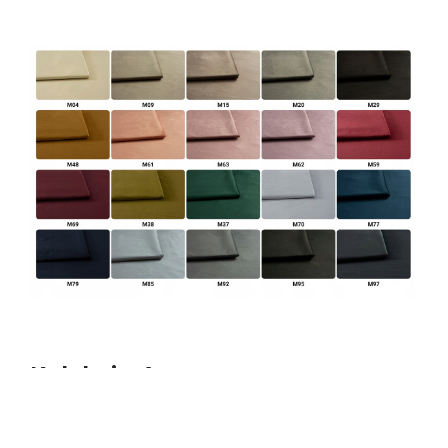
Kolekcja Aura
⭐Gramatura
: 340 g/m2
⭐Skład
: 100% poliester