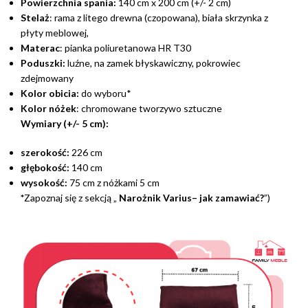
Powierzchnia spania:
140 cm x 200 cm (+/- 2 cm)
Stelaż
: rama z litego drewna (czopowana), biała skrzynka z
płyty meblowej,
Materac
: pianka poliuretanowa HR T30
Poduszki:
luźne, na zamek błyskawiczny, pokrowiec
zdejmowany
Kolor obicia:
do wyboru*
Kolor nóżek
: chromowane tworzywo sztuczne
Wymiary (+/- 5 cm):
szerokość:
226 cm
głębokość:
140 cm
wysokość:
75 cm z nóżkami 5 cm
*
Zapoznaj się z sekcją „
Narożnik Varius– jak zamawiać?
”)