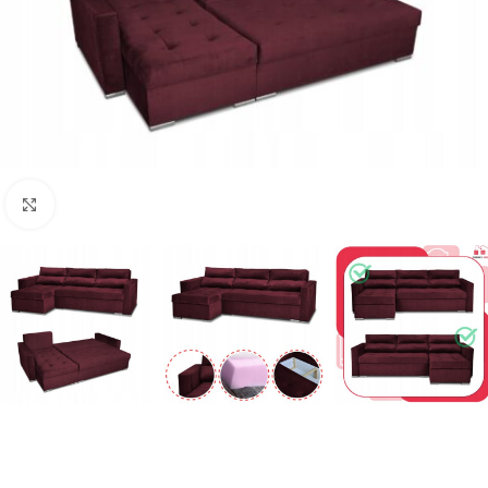
Naciśnij aby powiększyć