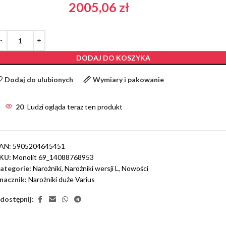
2005,06
zł
DODAJ DO KOSZYKA
Dodaj do ulubionych
Wymiary i pakowanie
20
Ludzi ogląda teraz ten produkt
AN:
5905204645451
KU:
Monolit 69_14088768953
ategorie:
Narożniki
,
Narożniki wersji L
,
Nowości
nacznik:
Narożniki duże Varius
dostępnij: