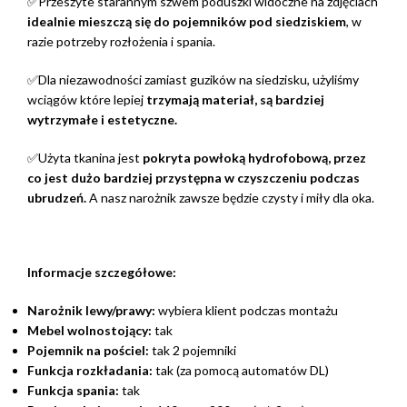
✅Przeszyte starannym szwem poduszki widoczne na zdjęciach
idealnie mieszczą się do pojemników pod siedziskiem
, w
razie potrzeby rozłożenia i spania.
✅Dla niezawodności zamiast guzików na siedzisku, użyliśmy
wciągów które lepiej
trzymają materiał, są bardziej
wytrzymałe i estetyczne.
✅Użyta tkanina jest
pokryta powłoką hydrofobową, przez
co jest dużo bardziej przystępna w czyszczeniu podczas
ubrudzeń.
A nasz narożnik zawsze będzie czysty i miły dla oka.
Informacje szczegółowe:
Narożnik lewy/prawy:
wybiera klient podczas montażu
Mebel wolnostojący:
tak
Pojemnik na pościel:
tak 2 pojemniki
Funkcja rozkładania:
tak (za pomocą automatów DL)
Funkcja spania:
tak