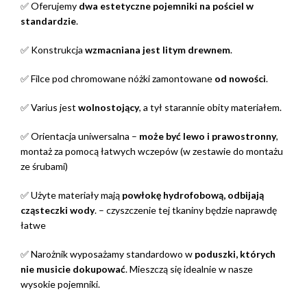
✅ Oferujemy
dwa estetyczne pojemniki na pościel w
standardzie
.
✅ Konstrukcja
wzmacniana jest litym drewnem
.
✅ Filce pod chromowane nóżki zamontowane
od nowości
.
✅ Varius jest
wolnostojący
, a tył starannie obity materiałem.
✅ Orientacja uniwersalna –
może być lewo i prawostronny
,
montaż za pomocą łatwych wczepów (w zestawie do montażu
ze śrubami)
✅ Użyte materiały mają
powłokę hydrofobową, odbijają
cząsteczki wody
. – czyszczenie tej tkaniny będzie naprawdę
łatwe
✅ Narożnik wyposażamy standardowo w
poduszki, których
nie musicie dokupować
. Mieszczą się idealnie w nasze
wysokie pojemniki.