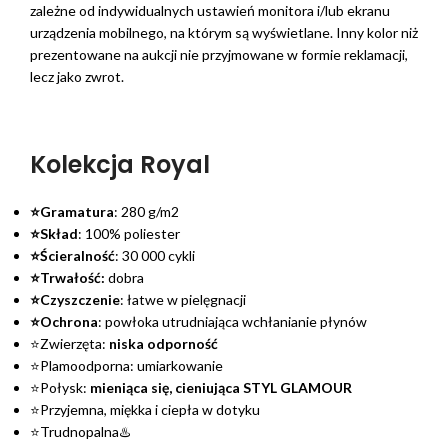
zależne od indywidualnych ustawień monitora i/lub ekranu
urządzenia mobilnego, na którym są wyświetlane. Inny kolor niż
prezentowane na aukcji nie przyjmowane w formie reklamacji,
lecz jako zwrot.
Kolekcja Royal
⭐Gramatura
: 280 g/m2
⭐Skład
: 100% poliester
⭐Ścieralność
: 30 000 cykli
⭐Trwałość:
dobra
⭐Czyszczenie
: łatwe w pielęgnacji
⭐Ochrona
: powłoka utrudniająca wchłanianie płynów
⭐Zwierzęta:
niska odporność
⭐Plamoodporna: umiarkowanie
⭐Połysk:
mieniąca się, cieniująca STYL GLAMOUR
⭐Przyjemna, miękka i ciepła w dotyku
⭐Trudnopalna♨️