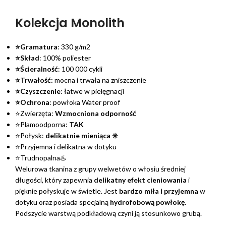
Kolekcja Monolith
⭐Gramatura
: 330 g/m2
⭐Skład
: 100% poliester
⭐Ścieralność
: 100 000 cykli
⭐Trwałość:
mocna i trwała na zniszczenie
⭐Czyszczenie
: łatwe w pielęgnacji
⭐Ochrona
: powłoka Water proof
⭐Zwierzęta:
Wzmocniona odporność
⭐Plamoodporna:
TAK
⭐Połysk:
delikatnie mieniąca ✳️
⭐Przyjemna i delikatna w dotyku
⭐Trudnopalna♨️
Welurowa tkanina z grupy welwetów o włosiu średniej
długości, który zapewnia
delikatny efekt cieniowania
i
pięknie połyskuje w świetle. Jest
bardzo miła i przyjemna
w
dotyku oraz posiada specjalną
hydrofobową powłokę
.
Podszycie warstwą podkładową czyni ją stosunkowo grubą.