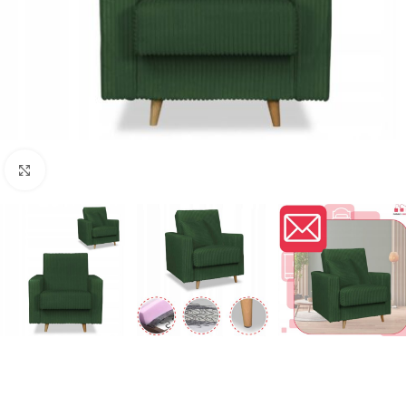
Naciśnij aby powiększyć