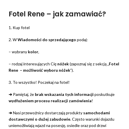
Fotel Rene – jak zamawiać?
1. Kup fotel
2. W
Wiadomości do sprzedającego
podaj:
– wybrany
kolor
,
– rodzaj interesujących Cię
nóżek
(zapoznaj się z sekcją „
Fotel
Rene – możliwość wyboru nóżek
”).
3. To wszystko! Poczekaj na fotel!
➔
Pamiętaj, że
brak wskazania tych informacji
poskutkuje
wydłużeniem procesu realizacji zamówienia
!
➔
Nasi przewoźnicy dostarczają produkty
samochodami
dostawczymi o dużej zabudowie
. Często warunki dojazdu
uniemożliwiają wjazd na posesję, osiedle oraz pod drzwi