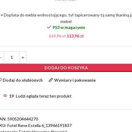
tą
samą
×
Dopłata do mebla wolnostojącego, tył tapicerowany tą samą tkaniną j
tkaniną
mebel
jak
953 w magazynie
mebel
119,96
zł
113,96
zł
DODAJ DO KOSZYKA
Dodaj do ulubionych
Wymiary i pakowanie
19
Ludzi ogląda teraz ten produkt
AN:
5905204644270
KU:
Fotel Rene Estella 6_13966191837
ategorie:
Fotele klasyczne
,
Nowości