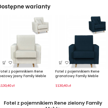
Dostępne warianty
Fotel z pojemnikiem Rene
Fotel z pojemnikiem Rene
beżowy jasny Family Meble
granatowy Family Meble
1130,40
zł
1130,40
zł
Fotel z pojemnikiem Rene zielony Family