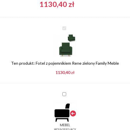
1130,40
zł
Fotel
z
pojemnikiem
Rene
zielony
Family
Ten produkt:
Fotel z pojemnikiem Rene zielony Family Meble
Meble
1130,40
zł
Dopłata
do
mebla
wolnostojącego,
tył
tapicerowany