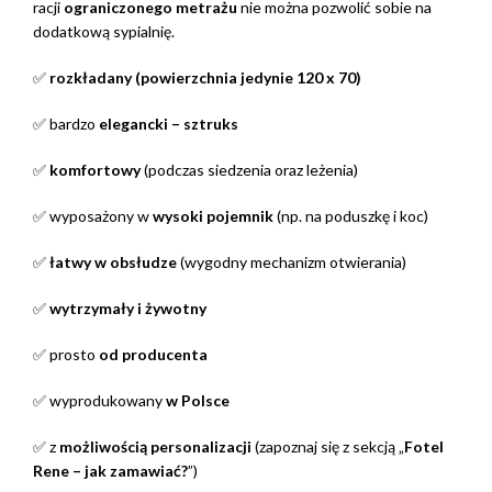
racji
ograniczonego metrażu
nie można pozwolić sobie na
dodatkową sypialnię.
✅
rozkładany (powierzchnia jedynie 120 x 70)
✅ bardzo
elegancki – sztruks
✅
komfortowy
(podczas siedzenia oraz leżenia)
✅ wyposażony w
wysoki pojemnik
(np. na poduszkę i koc)
✅
łatwy w obsłudze
(wygodny mechanizm otwierania)
✅
wytrzymały i żywotny
✅ prosto
od producenta
✅ wyprodukowany
w Polsce
✅ z
możliwością personalizacji
(zapoznaj się z sekcją „
Fotel
Rene – jak zamawiać?
”)