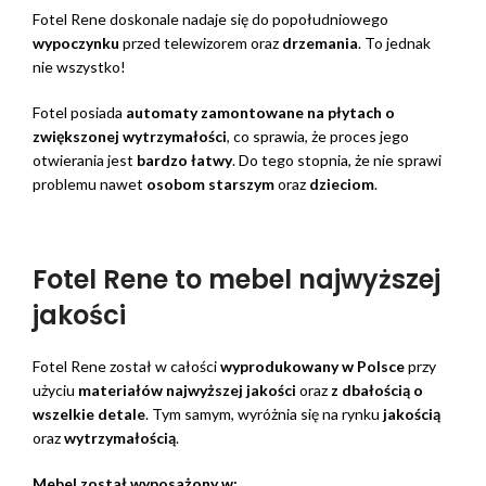
Fotel Rene doskonale nadaje się do popołudniowego
wypoczynku
przed telewizorem oraz
drzemania
. To jednak
nie wszystko!
Fotel posiada
automaty zamontowane na płytach o
zwiększonej wytrzymałości
, co sprawia, że proces jego
otwierania jest
bardzo łatwy
. Do tego stopnia, że nie sprawi
problemu nawet
osobom starszym
oraz
dzieciom
.
Fotel Rene to mebel najwyższej
jakości
Fotel Rene został w całości
wyprodukowany w Polsce
przy
użyciu
materiałów najwyższej jakości
oraz
z dbałością o
wszelkie detale
. Tym samym, wyróżnia się na rynku
jakością
oraz
wytrzymałością
.
Mebel został wyposażony w: