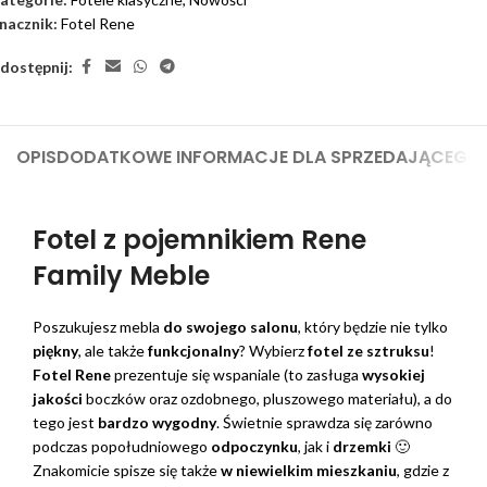
nacznik:
Fotel Rene
dostępnij:
OPIS
DODATKOWE INFORMACJE DLA SPRZEDAJĄCEGO
Fotel z pojemnikiem Rene
Family Meble
Poszukujesz mebla
do swojego salonu
, który będzie nie tylko
piękny
, ale także
funkcjonalny
? Wybierz
fotel ze sztruksu
!
Fotel Rene
prezentuje się wspaniale (to zasługa
wysokiej
jakości
boczków oraz ozdobnego, pluszowego materiału), a do
tego jest
bardzo wygodny
. Świetnie sprawdza się zarówno
podczas popołudniowego
odpoczynku
, jak i
drzemki
🙂
Znakomicie spisze się także
w niewielkim mieszkaniu
, gdzie z