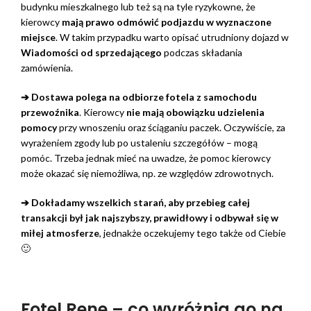
budynku mieszkalnego lub też są na tyle ryzykowne, że
kierowcy
mają prawo odmówić podjazdu w wyznaczone
miejsce
. W takim przypadku warto opisać utrudniony dojazd w
Wiadomości od sprzedającego
podczas składania
zamówienia.
➔ Dostawa polega na odbiorze fotela z samochodu
przewoźnika
. Kierowcy
nie mają obowiązku udzielenia
pomocy
przy wnoszeniu oraz ściąganiu paczek. Oczywiście, za
wyrażeniem zgody lub po ustaleniu szczegółów – mogą
pomóc. Trzeba jednak mieć na uwadze, że pomoc kierowcy
może okazać się niemożliwa, np. ze względów zdrowotnych.
➔ Dokładamy wszelkich starań, aby przebieg całej
transakcji był jak najszybszy, prawidłowy i odbywał się w
miłej atmosferze
, jednakże oczekujemy tego także od Ciebie
🙂
Fotel Rene – co wyróżnia go na