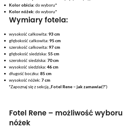
Kolor obicia:
do wyboru*
Kolor nóżek
: do wyboru*
Wymiary fotela:
wysokość całkowita:
93 cm
głębokość całkowita:
95 cm
szerokość całkowita:
97 cm
głębokość siedziska:
55 cm
szerokość siedziska:
70 cm
wysokość siedziska:
46 cm
długość boczku:
85 cm
wysokość nóżek:
7 cm
*
Zapoznaj się z sekcją „
Fotel Rene – jak zamawiać?
”)
Fotel Rene – możliwość wyboru
nóżek