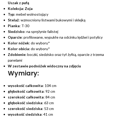
Uszak z pufą
Kolekcja:
Zoja
Typ
: mebel wolnostojący
Stelaż
: wzmocniony listwami bukowymi i sklejką
Pianka
: T-30
Siedzisko
: na sprężynie falistej
Oparcie
: profilowane, wypukłe na odcinku lędźwi i potylicy
Kolor nóżek
: do wyboru*
Kolor obicia:
do wyboru*
Zdobienie:
boczki, siedzisko oraz tył żyłką, oparcie z trzema
panelami
W zestawie podnóżek widoczny na zdjęciu
Wymiary:
wysokość całkowita
: 104 cm
głębokość całkowita
: 92 cm
szerokość całkowita
: 84 cm
głębokość siedziska
: 63 cm
szerokość siedziska
: 53 cm
wysokość siedziska
: 41 cm