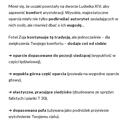
Mówi się, że uszaki powstały na dworze Ludwika XIV, aby
zapewnić
komfort
arystokracji. Wysokie, majestatyczne
oparcia miały nie tylko
podkreślać autorytet
zasiadających w
nich osób, ale również dbać o ich
wygodę
…
Fotel Zoja
kontynuuje tę tradycję
, ale jednocześnie – dla
zwiększenia Twojego komfortu –
dodaje coś od siebie
:
➔
oparcie dopasowane do pozycji siedzącej
(wypukłość w
części lędźwiowej),
➔
wypukła górna część oparcia
(pozwala na wygodne oparcie
głowy),
➔
elastyczne, pracujące siedzisko
(zbudowane ze sprężyn
falistych i pianki T 30),
➔
dopasowana pufa
(używana jako podnóżek przyniesie
wytchnienie Twojemu ciału).