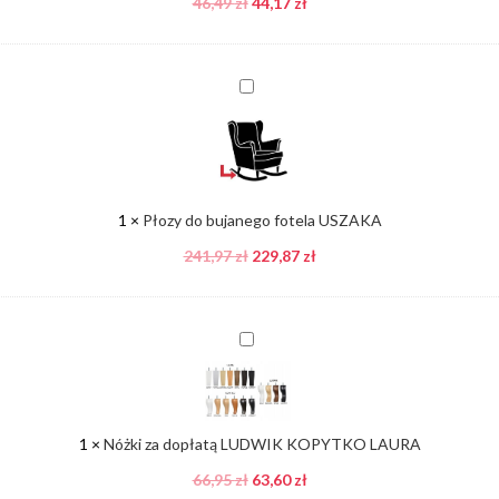
46,49
zł
44,17
zł
Płozy
do
bujanego
fotela
USZAKA
1
×
Płozy do bujanego fotela USZAKA
241,97
zł
229,87
zł
Nóżki
za
dopłatą
LUDWIK
KOPYTKO
1
×
Nóżki za dopłatą LUDWIK KOPYTKO LAURA
LAURA
66,95
zł
63,60
zł