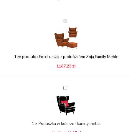
Fotel
uszak
z
podnóżkiem
Zoja
Family
Ten produkt:
Fotel uszak z podnóżkiem Zoja Family Meble
Meble
1167,23
zł
Poduszka
w
kolorze
tkaniny
mebla
1
×
Poduszka w kolorze tkaniny mebla