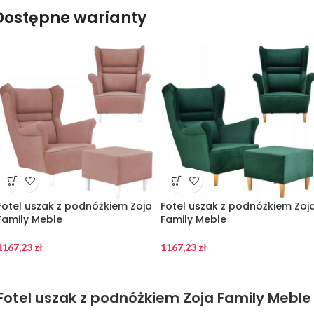
Dostępne warianty
Fotel uszak z podnóżkiem Zoja
Fotel uszak z podnóżkiem Zoj
Family Meble
Family Meble
1167,23
zł
1167,23
zł
Fotel uszak z podnóżkiem Zoja Family Meble