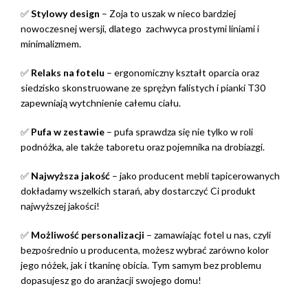
✅
Stylowy design
– Zoja to uszak w nieco bardziej
nowoczesnej wersji, dlatego zachwyca prostymi liniami i
minimalizmem.
✅
Relaks na fotelu
– ergonomiczny kształt oparcia oraz
siedzisko skonstruowane ze sprężyn falistych i pianki T30
zapewniają wytchnienie całemu ciału.
✅
Pufa w zestawie
– pufa sprawdza się nie tylko w roli
podnóżka, ale także taboretu oraz pojemnika na drobiazgi.
✅
Najwyższa jakość
– jako producent mebli tapicerowanych
dokładamy wszelkich starań, aby dostarczyć Ci produkt
najwyższej jakości!
✅
Możliwość personalizacji
– zamawiając fotel u nas, czyli
bezpośrednio u producenta, możesz wybrać zarówno kolor
jego nóżek, jak i tkaninę obicia. Tym samym bez problemu
dopasujesz go do aranżacji swojego domu!