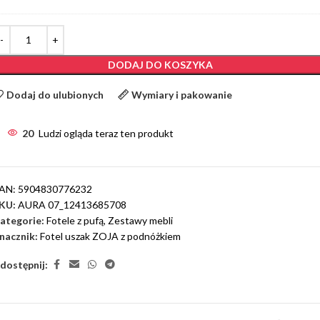
DODAJ DO KOSZYKA
Dodaj do ulubionych
Wymiary i pakowanie
20
Ludzi ogląda teraz ten produkt
AN:
5904830776232
KU:
AURA 07_12413685708
ategorie:
Fotele z pufą
,
Zestawy mebli
nacznik:
Fotel uszak ZOJA z podnóżkiem
dostępnij: