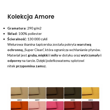
Kolekcja Amore
Gramatura
: 290 g/m2
Skład
: 100% poliester
Ścieralność
: 130 000 cykli
Welurowa tkanina tapicerska została pokryta
warstwą
ochronną
„Super Clean”, która ogranicza wchłanianie płynów.
Materiał jest
gruby, miękki i miły
w dotyku oraz
wytrzymały i
odporny
na tarcie. Dzięki jodełkowatemu splotowi
nitek
przypomina zamsz
.