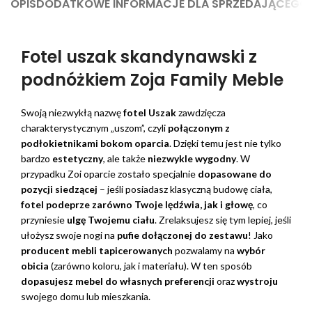
OPIS
DODATKOWE INFORMACJE DLA SPRZEDAJĄCEGO
Fotel uszak skandynawski z
podnóżkiem Zoja Family Meble
Swoją niezwykłą nazwę
fotel Uszak
zawdzięcza
charakterystycznym „uszom”, czyli
połączonym z
podłokietnikami bokom oparcia
. Dzięki temu jest nie tylko
bardzo
estetyczny
, ale także
niezwykle wygodny
. W
przypadku Zoi oparcie zostało specjalnie
dopasowane do
pozycji siedzącej
– jeśli posiadasz klasyczną budowę ciała,
fotel podeprze zarówno Twoje lędźwia, jak i głowę
, co
przyniesie
ulgę Twojemu ciału
. Zrelaksujesz się tym lepiej, jeśli
ułożysz swoje nogi na
pufie dołączonej do zestawu
! Jako
producent mebli tapicerowanych
pozwalamy na
wybór
obicia
(zarówno koloru, jak i materiału). W ten sposób
dopasujesz mebel do własnych preferencji
oraz
wystroju
swojego domu lub mieszkania.