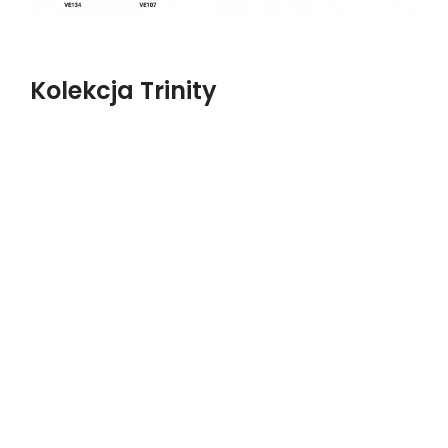
Kolekcja Trinity
Gramatura
: 355 g/m2
Skład
: 100% poliester
Ścieralność
: 210 000 cykli
Welurowa tkanina o długim włosiu zapewniającym
delikatny
efekt cieniowania
. Jest
bardzo miła
w dotyku oraz posiada
specjalną
hydrofobową powłokę
, która utrudnia wchłanianie
się płynów. Materiał został odznaczony certyfikatem
Petproof, co oznacza, że jest
odporny na sierść i
zadrapanie
przez domowe zwierzęta.