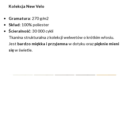
Kolekcja New Velo
Gramatura
: 270 g/m2
Skład
: 100% poliester
Ścieralność
: 30 000 cykli
Tkanina strukturalna z kolekcji welwetów o krótkim włosiu.
Jest
bardzo miękka i przyjemna
w dotyku oraz
pięknie mieni
się
w świetle.