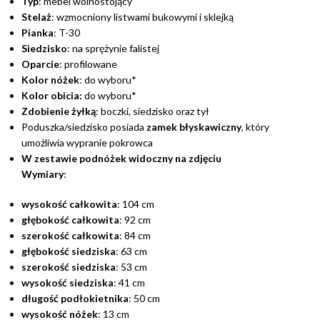
Typ
: mebel wolnostojący
Stelaż
: wzmocniony listwami bukowymi i sklejką
Pianka
: T-30
Siedzisko
: na sprężynie falistej
Oparcie
: profilowane
Kolor nóżek
: do wyboru*
Kolor obicia:
do wyboru*
Zdobienie żyłką
: boczki, siedzisko oraz tył
Poduszka/siedzisko posiada
zamek błyskawiczny
, który
umożliwia wypranie pokrowca
W zestawie podnóżek widoczny na zdjęciu
Wymiary
:
wysokość całkowita
: 104 cm
głębokość całkowita
: 92 cm
szerokość całkowita
: 84 cm
głębokość siedziska
: 63 cm
szerokość siedziska
: 53 cm
wysokość siedziska
: 41 cm
długość podłokietnika
: 50 cm
wysokość nóżek
: 13 cm