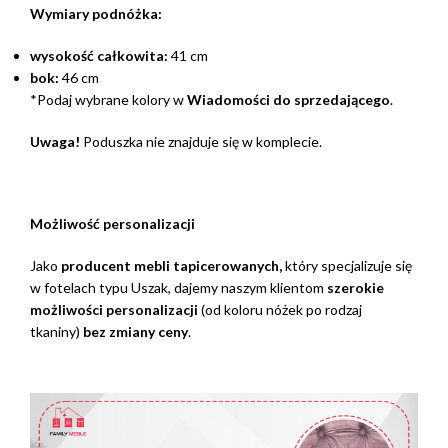
Wymiary podnóżka:
wysokość całkowita:
41 cm
bok:
46 cm
*Podaj wybrane kolory w
Wiadomości do sprzedającego
.
Uwaga!
Poduszka nie znajduje się w komplecie.
Możliwość personalizacji
Jako
producent mebli tapicerowanych,
który specjalizuje się
w fotelach typu Uszak, dajemy naszym klientom
szerokie
możliwości personalizacji
(od koloru nóżek po rodzaj
tkaniny)
bez zmiany ceny
.