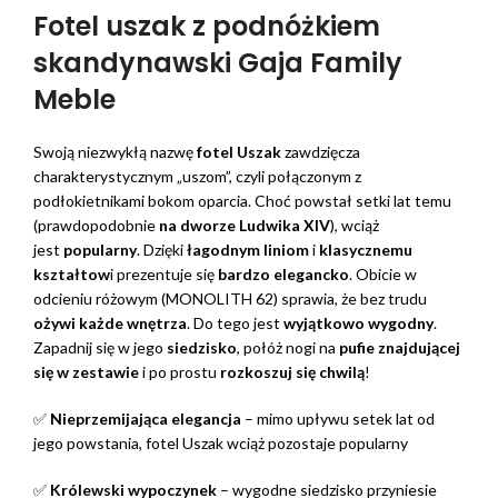
Fotel uszak z podnóżkiem
skandynawski Gaja Family
Meble
Swoją niezwykłą nazwę
fotel Uszak
zawdzięcza
charakterystycznym „uszom”, czyli połączonym z
podłokietnikami bokom oparcia. Choć powstał setki lat temu
(prawdopodobnie
na dworze Ludwika XIV
), wciąż
jest
popularny
. Dzięki
łagodnym liniom
i
klasycznemu
kształtow
i prezentuje się
bardzo elegancko
. Obicie w
odcieniu różowym (MONOLITH 62) sprawia, że bez trudu
ożywi każde wnętrza
. Do tego jest
wyjątkowo wygodny
.
Zapadnij się w jego
siedzisko
, połóż nogi na
pufie znajdującej
się w zestawie
i po prostu
rozkoszuj się chwilą
!
✅
Nieprzemijająca elegancja
– mimo upływu setek lat od
jego powstania, fotel Uszak wciąż pozostaje popularny
✅
Królewski wypoczynek
– wygodne siedzisko przyniesie