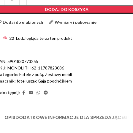
DODAJ DO KOSZYKA
Dodaj do ulubionych
Wymiary i pakowanie
22
Ludzi ogląda teraz ten produkt
AN:
5904830773255
KU:
MONOLITH 62_11787823086
ategorie:
Fotele z pufą
,
Zestawy mebli
nacznik:
fotel uszak Gaja z podnóżkiem
dostępnij:
OPIS
DODATKOWE INFORMACJE DLA SPRZEDAJĄCEGO