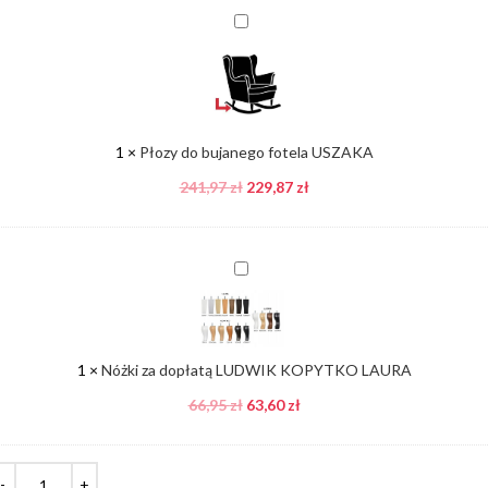
Płozy
do
bujanego
fotela
USZAKA
1
×
Płozy do bujanego fotela USZAKA
241,97
zł
229,87
zł
Nóżki
za
dopłatą
LUDWIK
KOPYTKO
1
×
Nóżki za dopłatą LUDWIK KOPYTKO LAURA
LAURA
66,95
zł
63,60
zł