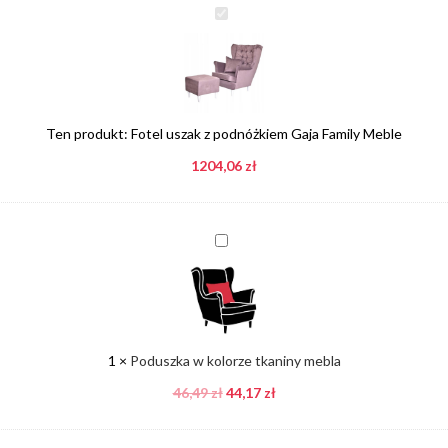
Fotel
uszak
z
podnóżkiem
Gaja
Family
Ten produkt:
Fotel uszak z podnóżkiem Gaja Family Meble
Meble
1204,06
zł
Poduszka
w
kolorze
tkaniny
mebla
1
×
Poduszka w kolorze tkaniny mebla
46,49
zł
44,17
zł