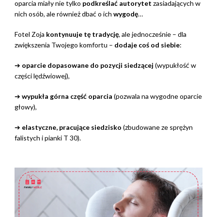
oparcia miały nie tylko
podkreślać autorytet
zasiadających w
nich osób, ale również dbać o ich
wygodę
…
Fotel Zoja
kontynuuje tę tradycję
, ale jednocześnie – dla
zwiększenia Twojego komfortu –
dodaje coś od siebie
:
➔
oparcie dopasowane do pozycji siedzącej
(wypukłość w
części lędźwiowej),
➔
wypukła górna część oparcia
(pozwala na wygodne oparcie
głowy),
➔
elastyczne, pracujące siedzisko
(zbudowane ze sprężyn
falistych i pianki T 30).