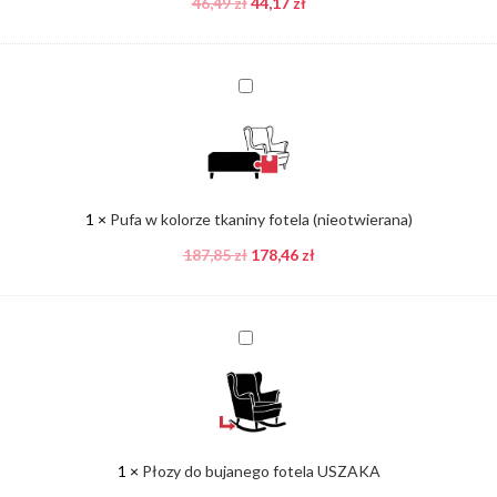
46,49
zł
44,17
zł
Pufa
w
kolorze
tkaniny
fotela
(nieotwierana)
1
×
Pufa w kolorze tkaniny fotela (nieotwierana)
187,85
zł
178,46
zł
Płozy
do
bujanego
fotela
USZAKA
1
×
Płozy do bujanego fotela USZAKA