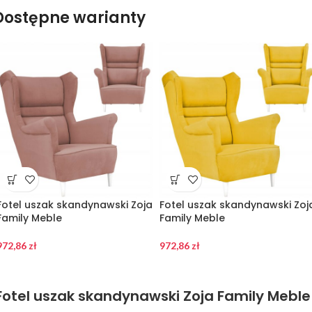
Dostępne warianty
Fotel uszak skandynawski Zoja
Fotel uszak skandynawski Zoj
Family Meble
Family Meble
972,86
zł
972,86
zł
Fotel uszak skandynawski Zoja Family Meble