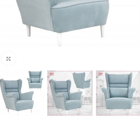
Naciśnij aby powiększyć