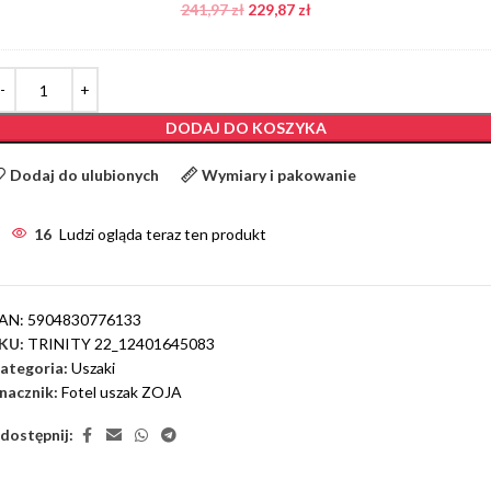
241,97
zł
229,87
zł
DODAJ DO KOSZYKA
Dodaj do ulubionych
Wymiary i pakowanie
16
Ludzi ogląda teraz ten produkt
AN:
5904830776133
KU:
TRINITY 22_12401645083
ategoria:
Uszaki
nacznik:
Fotel uszak ZOJA
dostępnij: