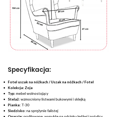
Specyfikacja:
Fotel uszak na nóżkach / Uszak na nóżkach / Fotel
Kolekcja:
Zoja
Typ
: mebel wolnostojący
Stelaż
: wzmocniony listwami bukowymi i sklejką
Pianka
: T-30
Siedzisko
: na sprężynie falistej
Oparcie
: profilowane, wypukłe na odcinku lędźwi i potylicy