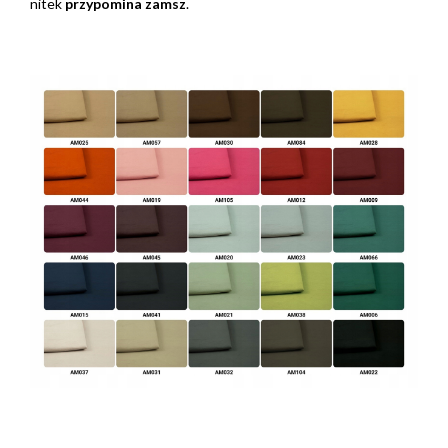
nitek
przypomina zamsz
.