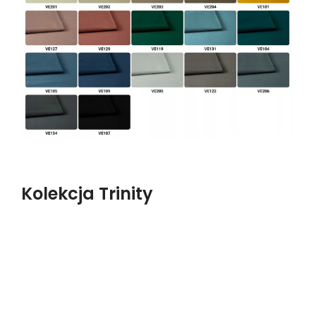
Kolekcja Trinity
Gramatura
: 355 g/m2
Skład
: 100% poliester
Ścieralność
: 210 000 cykli
Welurowa tkanina o długim włosiu zapewniającym
delikatny
efekt cieniowania
. Jest
bardzo miła
w dotyku oraz posiada
specjalną
hydrofobową powłokę
, która utrudnia wchłanianie