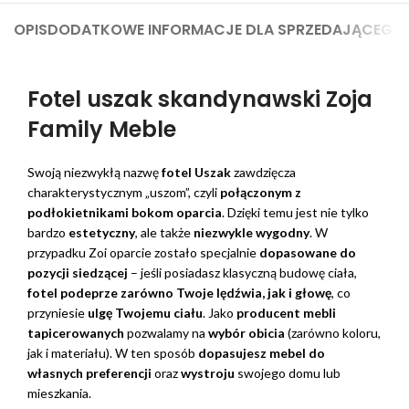
OPIS
DODATKOWE INFORMACJE DLA SPRZEDAJĄCEGO
Fotel uszak skandynawski Zoja
Family Meble
Swoją niezwykłą nazwę
fotel Uszak
zawdzięcza
charakterystycznym „uszom”, czyli
połączonym z
podłokietnikami bokom oparcia
. Dzięki temu jest nie tylko
bardzo
estetyczny
, ale także
niezwykle wygodny
. W
przypadku Zoi oparcie zostało specjalnie
dopasowane do
pozycji siedzącej
– jeśli posiadasz klasyczną budowę ciała,
fotel podeprze zarówno Twoje lędźwia, jak i głowę
, co
przyniesie
ulgę Twojemu ciału
. Jako
producent mebli
tapicerowanych
pozwalamy na
wybór obicia
(zarówno koloru,
jak i materiału). W ten sposób
dopasujesz mebel do
własnych preferencji
oraz
wystroju
swojego domu lub
mieszkania.