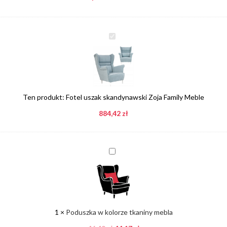
Fotel
uszak
skandynawski
Zoja
Family
Meble
Ten produkt:
Fotel uszak skandynawski Zoja Family Meble
884,42
zł
Poduszka
w
kolorze
tkaniny
mebla
1
×
Poduszka w kolorze tkaniny mebla