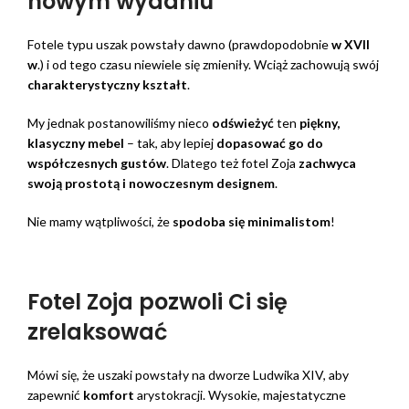
nowym wydaniu
Fotele typu uszak powstały dawno (prawdopodobnie
w XVII
w
.) i od tego czasu niewiele się zmieniły. Wciąż zachowują swój
charakterystyczny kształt
.
My jednak postanowiliśmy nieco
odświeżyć
ten
piękny,
klasyczny mebel
– tak, aby lepiej
dopasować go do
współczesnych gustów
. Dlatego też fotel Zoja
zachwyca
swoją prostotą i nowoczesnym designem
.
Nie mamy wątpliwości, że
spodoba się minimalistom
!
Fotel Zoja pozwoli Ci się
zrelaksować
Mówi się, że uszaki powstały na dworze Ludwika XIV, aby
zapewnić
komfort
arystokracji. Wysokie, majestatyczne