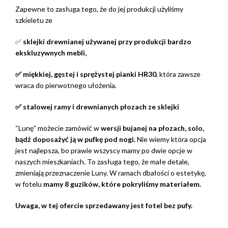
Zapewne to zasługa tego, że do jej produkcji użyliśmy
szkieletu ze
✅
sklejki drewnianej używanej przy produkcji bardzo
ekskluzywnych mebli,
✅ miękkiej, gęstej i sprężystej pianki HR30
, która zawsze
wraca do pierwotnego ułożenia.
✅ stalowej ramy i drewnianych płozach ze sklejki
“Lunę” możecie zamówić w
wersji bujanej na płozach, solo,
bądź doposażyć ją w pufkę pod nogi.
Nie wiemy która opcja
jest najlepsza, bo prawie wszyscy mamy po dwie opcje w
naszych mieszkaniach. To zasługa tego, że małe detale,
zmieniają przeznaczenie Luny. W ramach dbałości o estetykę,
w fotelu
mamy 8 guzików, które pokryliśmy materiałem.
Uwaga, w tej ofercie sprzedawany jest fotel bez pufy.