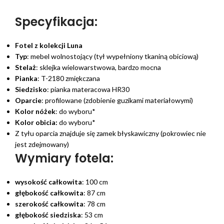
Specyfikacja:
Fotel z kolekcji Luna
Typ
: mebel wolnostojący (tył wypełniony tkaniną obiciową)
Stelaż
: sklejka wielowarstwowa, bardzo mocna
Pianka
: T-2180 zmiękczana
Siedzisko
: pianka materacowa HR30
Oparcie
: profilowane (zdobienie guzikami materiałowymi)
Kolor nóżek
: do wyboru*
Kolor obicia:
do wyboru*
Z tyłu oparcia znajduje się zamek błyskawiczny (pokrowiec nie
jest zdejmowany)
Wymiary fotela:
wysokość całkowita
: 100 cm
głębokość całkowita
: 87 cm
szerokość całkowita
: 78 cm
głębokość siedziska
: 53 cm