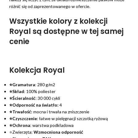
różnić się od zaprezentowanego w ofercie.
Wszystkie kolory z kolekcji
Royal są dostępne w tej samej
cenie
Kolekcja Royal
⭐Gramatura
: 280 g/m2
⭐Skład
: 100% poliester
⭐Ścieralność
: 30 000 cykli
⭐Odporność na światło:
4
⭐Trwałość:
mocna i trwała na zniszczenie
⭐Czyszczenie
: łatwe w pielęgnacji szczotką ryżową
⭐Ochrona
: warstwa podkładowa
⭐Zwierzęta:
Wzmocniona odporność