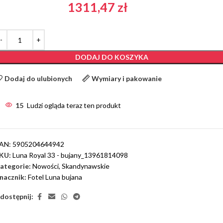
1311,47
zł
DODAJ DO KOSZYKA
Dodaj do ulubionych
Wymiary i pakowanie
15
Ludzi ogląda teraz ten produkt
AN:
5905204644942
KU:
Luna Royal 33 - bujany_13961814098
ategorie:
Nowości
,
Skandynawskie
nacznik:
Fotel Luna bujana
dostępnij: