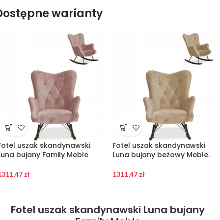
Dostępne warianty
Fotel uszak skandynawski
Fotel uszak skandynawski
Luna bujany Family Meble
Luna bujany beżowy Meble.
1311,47
zł
1311,47
zł
Fotel uszak skandynawski Luna bujany