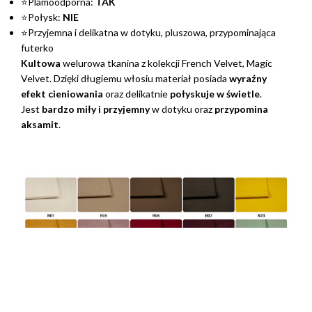
⭐Plamoodporna:
TAK
⭐Połysk:
NIE
⭐Przyjemna i delikatna w dotyku, pluszowa, przypominająca
futerko
Kultowa
welurowa tkanina z kolekcji French Velvet, Magic
Velvet. Dzięki długiemu włosiu materiał posiada
wyraźny
efekt cieniowania
oraz delikatnie
połyskuje w świetle
.
Jest
bardzo miły i przyjemny
w dotyku oraz
przypomina
aksamit
.