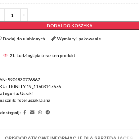
DODAJ DO KOSZYKA
Dodaj do ulubionych
Wymiary i pakowanie
21
Ludzi ogląda teraz ten produkt
AN:
5904830776867
KU:
TRINITY 19_11603147676
ategoria:
Uszaki
nacznik:
fotel uszak Diana
dostępnij:
OPIS
DODATKOWE INFORMACJE DLA SPRZEDAJĄCEGO