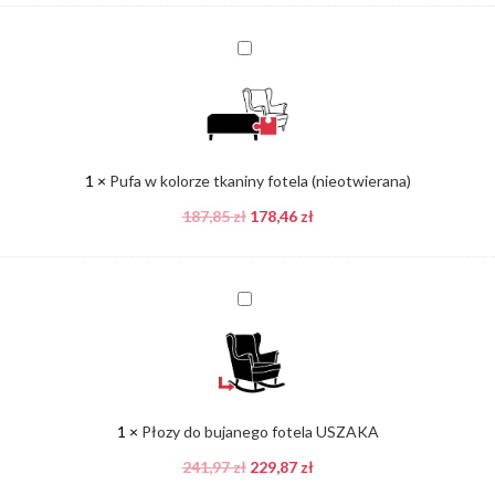
Pufa
w
kolorze
tkaniny
fotela
(nieotwierana)
1
×
Pufa w kolorze tkaniny fotela (nieotwierana)
187,85
zł
178,46
zł
Płozy
do
bujanego
fotela
USZAKA
1
×
Płozy do bujanego fotela USZAKA
241,97
zł
229,87
zł