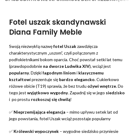
Fotel uszak skandynawski
Diana Family Meble
Swoją niezwykłą nazwę
fotel Uszak
zawdzięcza
charakterystycznym „uszom”, czyli połączonym z
podłokietnikami bokom oparcia. Choć powstał setki lat temu
(prawdopodobnie
na dworze Ludwika XIV
), wciąż jest
popularny
. Dzięki
łagodnym liniom
i
klasycznemu
kształtow
i prezentuje się
bardzo elegancko
. Cukierkowo
różowe obicie (T19) sprawia, że bez trudu
ożywi wnętrze
. Do
tego jest
wyjątkowo wygodny
. Zapadnij się w jego
siedzisko
i po prostu
rozkoszuj się chwilą
!
✅
Nieprzemijająca elegancja
– mimo upływu setek lat od
jego powstania, fotel Uszak wciąż pozostaje popularny
✅
Królewski wypoczynek
– wygodne siedzisko przyniesie