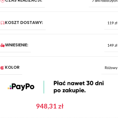
CZAS REALIZACJI:
7 dni roboczych
KOSZT DOSTAWY:
119 zł
WNIESIENIE:
149 zł
KOLOR
Różowy
948,31
zł