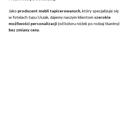
Jako
producent mebli tapicerowanych,
który specjalizuje się
w fotelach typu Uszak, dajemy naszym klientom
szerokie
możliwości personalizacji
(od koloru nóżek po rodzaj tkaniny)
bez zmiany ceny
.