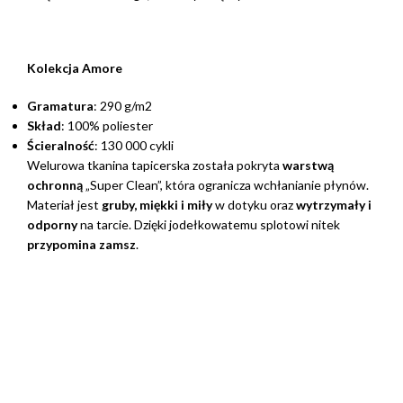
Kolekcja Amore
Gramatura
: 290 g/m2
Skład
: 100% poliester
Ścieralność
: 130 000 cykli
Welurowa tkanina tapicerska została pokryta
warstwą
ochronną
„Super Clean”, która ogranicza wchłanianie płynów.
Materiał jest
gruby, miękki i miły
w dotyku oraz
wytrzymały i
odporny
na tarcie. Dzięki jodełkowatemu splotowi nitek
przypomina zamsz
.