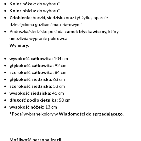
Kolor nóżek
: do wyboru*
Kolor obicia:
do wyboru*
Zdobienie
: boczki, siedzisko oraz tył żyłką, oparcie
dziesięcioma guzikami materiałowymi
Poduszka/siedzisko posiada
zamek błyskawiczny
, który
umożliwia wypranie pokrowca
Wymiary
:
wysokość całkowita
: 104 cm
głębokość całkowita
: 92 cm
szerokość całkowita
: 84 cm
głębokość siedziska
: 63 cm
szerokość siedziska
: 53 cm
wysokość siedziska
: 41 cm
długość podłokietnika
: 50 cm
wysokość nóżek
: 13 cm
*Podaj wybrane kolory w
Wiadomości do sprzedającego
.
Możliwość personalizacji