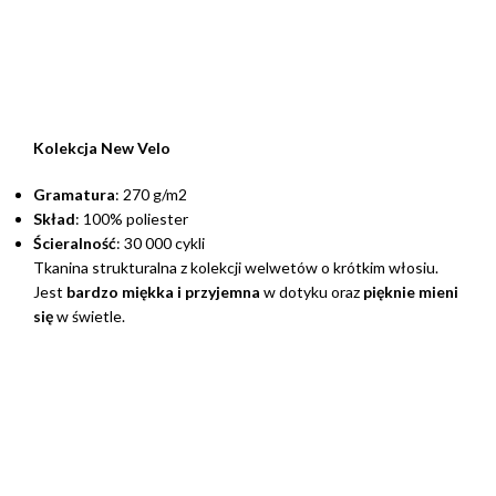
Kolekcja New Velo
Gramatura
: 270 g/m2
Skład
: 100% poliester
Ścieralność
: 30 000 cykli
Tkanina strukturalna z kolekcji welwetów o krótkim włosiu.
Jest
bardzo miękka i przyjemna
w dotyku oraz
pięknie mieni
się
w świetle.