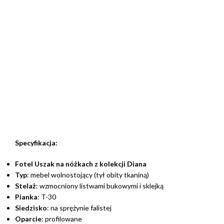
Specyfikacja:
Fotel Uszak na nóżkach z kolekcji Diana
Typ
: mebel wolnostojący (tył obity tkaniną)
Stelaż
: wzmocniony listwami bukowymi i sklejką
Pianka
: T-30
Siedzisko
: na sprężynie falistej
Oparcie
: profilowane