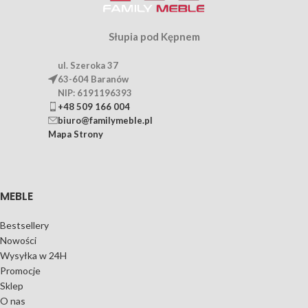
Słupia pod Kępnem
ul. Szeroka 37
63-604 Baranów
NIP: 6191196393
+48 509 166 004
biuro@familymeble.pl
Mapa Strony
MEBLE
Bestsellery
Nowości
Wysyłka w 24H
Promocje
Sklep
O nas