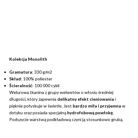
Kolekcja Monolith
Gramatura
: 330 g/m2
Skład
: 100% poliester
Ścieralność
: 100 000 cykli
Welurowa tkanina z grupy welwetów o włosiu średniej
długości, który zapewnia
delikatny efekt cieniowania
i
pięknie połyskuje w świetle. Jest
bardzo miła i przyjemna
w
dotyku oraz posiada specjalną
hydrofobową powłokę
.
Podszycie warstwą podkładową czyni ją stosunkowo grubą.