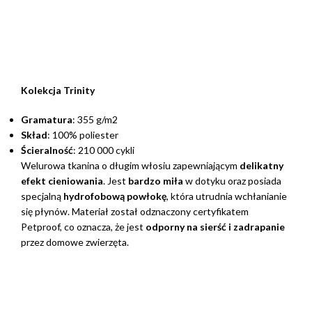
Kolekcja Trinity
Gramatura
: 355 g/m2
Skład
: 100% poliester
Ścieralność
: 210 000 cykli
Welurowa tkanina o długim włosiu zapewniającym
delikatny
efekt cieniowania
. Jest
bardzo miła
w dotyku oraz posiada
specjalną
hydrofobową powłokę
, która utrudnia wchłanianie
się płynów. Materiał został odznaczony certyfikatem
Petproof, co oznacza, że jest
odporny na sierść i zadrapanie
przez domowe zwierzęta.