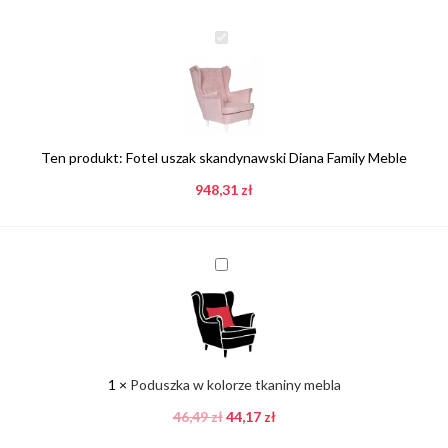
Fotel
uszak
skandynawski
Diana
Family
Meble
Ten produkt:
Fotel uszak skandynawski Diana Family Meble
948,31
zł
Poduszka
w
kolorze
tkaniny
mebla
1
×
Poduszka w kolorze tkaniny mebla
46,49
zł
44,17
zł