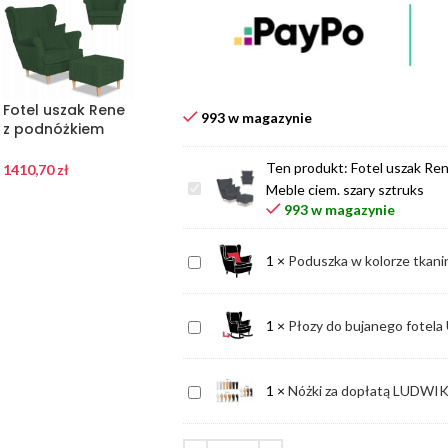
Fotel uszak Rene
Fotel uszak Rene
993 w magazynie
z podnóżkiem
z podnóżkiem
skandynawski
skandynawski
Family Meble
Family Meble
Ten produkt:
Fotel uszak Re
1410,70
zł
1410,70
zł
zielony sztruks
beżowy sztruks
Fotel
Meble ciem. szary sztruks
uszak
993 w magazynie
Rene
z
Poduszka
1
×
Poduszka w kolorze tkani
podnóżkiem
w
skandynawski
kolorze
Family
Płozy
1
×
Płozy do bujanego fotel
tkaniny
Meble
do
mebla
ciem.
bujanego
szary
Nóżki
1
×
Nóżki za dopłatą LUD
fotela
sztruks
za
USZAKA
dopłatą