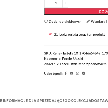
LUDWIK
KOPYTKO
DODA
LAURA
Dodaj do ulubionych
Wymiary i
21
Ludzi ogląda teraz ten produkt
SKU:
Rene - Estella 10_17046654649_17
Kategorie:
Fotele
,
Uszaki
Znacznik:
Fotel uszak Rene z podnóżkiem
Udostępnij:
 INFORMACJE DLA SPRZEDAJĄCEGO
KOLEKCJA
DOSTA