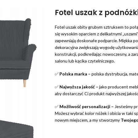
Fotel uszak z podnóż
Fotel uszak obity grubym sztruksem to poł
się wysokim oparciem z delikatnymi „uszami
zapewniają doskonałe podparcie. Miękka po
dekoracyjna zwiększają wygodę użytkowania
konstrukcji, podkreślając nowoczesny, a zar
salonu lub kącika czytelniczego.
✅
Polska marka –
polska dystrybucja, mater
✅
Najwyższa jakość –
jako producent mebl
aby dostarczyć Ci produkt najwyższej jakośc
✅
Możliwość personalizacji –
Jesteśmy pro
Możesz wybrać kolor nóżek i obicia w taki s
nowym miejscem, a my stworzymy
Twojego