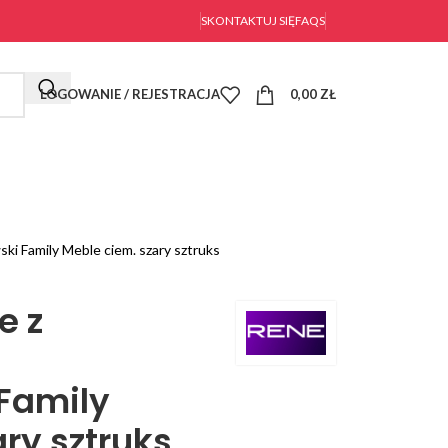
SKONTAKTUJ SIĘ
FAQS
LOGOWANIE / REJESTRACJA
0,00
ZŁ
ki Family Meble ciem. szary sztruks
e z
Family
ry sztruks