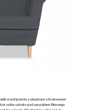
kość
w połączeniu z ukazanym sztruksowym
źcie sobie sztruks pod opuszkiem Waszego
jest to uczucie
. Wyobraźcie sobie też, że