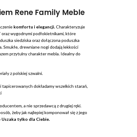
kiem Rene Family Meble
ączenie
komfortu i elegancji.
Charakteryzuje
” oraz wygodnymi podłokietnikami, które
duszka siedziska oraz dołączona poduszka
. Smukłe, drewniane nogi dodają lekkości
azem przytulny charakter mebla. Idealny do
iały z polskiej szwalni.
i tapicerowanych dokładamy wszelkich starań,
i
ducentem, a nie sprzedawcą z drugiej ręki.
posób, żeby jak najlepiej komponował się z jego
 Uszaka
tylko dla Ciebie.