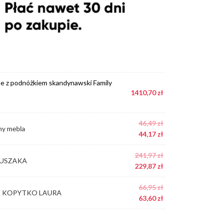
ne z podnóżkiem skandynawski Family
1410,70
zł
46,49
zł
ny mebla
44,17
zł
241,97
zł
a USZAKA
229,87
zł
66,95
zł
WIK KOPYTKO LAURA
63,60
zł