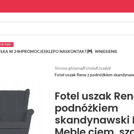
OD RĘKI !
ŁKA W 24H
PROMOCJE
SKLEP
O NAS
KONTAKT
WNIESIENIE
Strona główna
Fotele
Uszaki
Fotel uszak Rene z podnóżkiem skandynaws
Fotel uszak Ren
podnóżkiem
skandynawski 
Meble ciem. sza