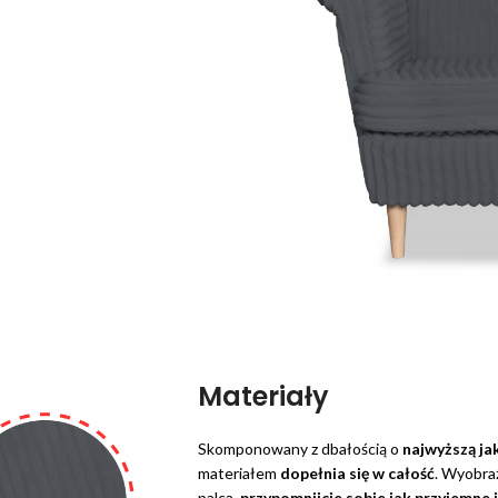
Materiały
Skomponowany z dbałością o
najwyższą ja
materiałem
dopełnia się w całość
. Wyobra
palca,
przypomnijcie sobie jak przyjemne 