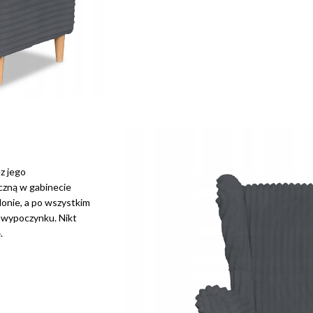
z jego
yczną w gabinecie
lonie, a po wszystkim
 wypoczynku. Nikt
e
.