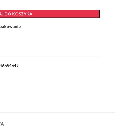
J DO KOSZYKA
 pakowanie
046654649
WA