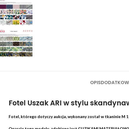
OPIS
DODATKOWE
Fotel Uszak ARI w stylu skandyna
Fotel, którego dotyczy aukcja, wykonany został w tkaninie M 11
Oparcie tego modelu zdobione jest GUZIKAMI MATERIAŁOW