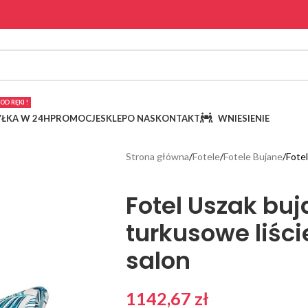
OD RĘKI !
ŁKA W 24H
PROMOCJE
SKLEP
O NAS
KONTAKT
WNIESIENIE
Strona główna
Fotele
Fotele Bujane
Fote
Fotel Uszak bu
turkusowe liśc
salon
1142,67
zł