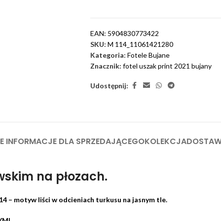
EAN:
5904830773422
SKU:
M 114_11061421280
Kategoria:
Fotele Bujane
Znacznik:
fotel uszak print 2021 bujany
Udostępnij:
 INFORMACJE DLA SPRZEDAJĄCEGO
KOLEKCJA
DOSTA
wskim na płozach.
4 – motyw liści w odcieniach turkusu na jasnym tle.
YMI.