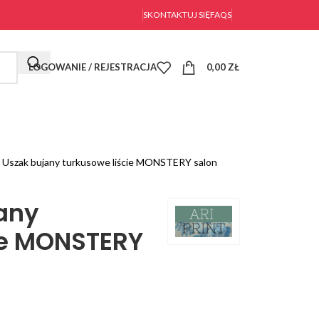
SKONTAKTUJ SIĘ
FAQS
LOGOWANIE / REJESTRACJA
0,00
ZŁ
l Uszak bujany turkusowe liście MONSTERY salon
jany
ie MONSTERY