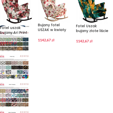
Bujany fotel
Fotel Uszak
Fotel uszak
USZAK w kwiaty
bujany złote liście
bujany Ari Print
piękny wygodny
monstery i ZIELEŃ
Family Meble
bujak
1142,67
zł
1142,67
zł
1142,67
zł