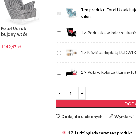
Ten produkt:
Fotel Uszak bu
Fotel
salon
Uszak
bujany
Fotel Uszak
Fotel Uszak
Fotel Uszak
Poduszka
1
×
Poduszka w kolorze tkani
turkusowe
bujany wzór
bujany pokój
bujany drobne
w
liście
pepitka
dziecinny
wąskie liście
białoczarny ONA
kolorze
MONSTERY
GWIAZDKI niebo
1142,67
zł
1142,67
zł
MODNY WZÓR
1142,67
zł
Nóżki
1
×
Nóżki za dopłatą LUD
tkaniny
salon
za
mebla
dopłatą
Pufa
1
×
Pufa w kolorze tkaniny fo
LUDWIK
w
KOPYTKO
kolorze
LAURA
tkaniny
fotela
DODA
(nieotwierana)
Dodaj do ulubionych
Wymiary i
17
Ludzi ogląda teraz ten produkt