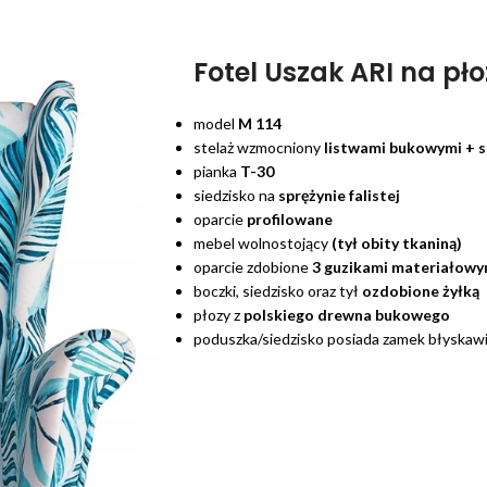
Fotel Uszak ARI na pł
model
M 114
stelaż wzmocniony
listwami bukowymi + s
pianka
T-30
siedzisko na
sprężynie falistej
oparcie
profilowane
mebel wolnostojący
(tył obity tkaniną)
oparcie zdobione
3 guzikami materiałowy
boczki, siedzisko oraz tył
ozdobione żyłką
płozy z
polskiego
drewna bukowego
poduszka/siedzisko posiada zamek błyskaw