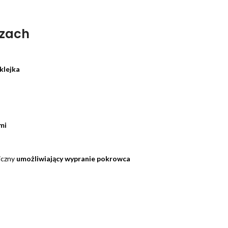
ozach
klejka
mi
iczny
umożliwiający wypranie pokrowca