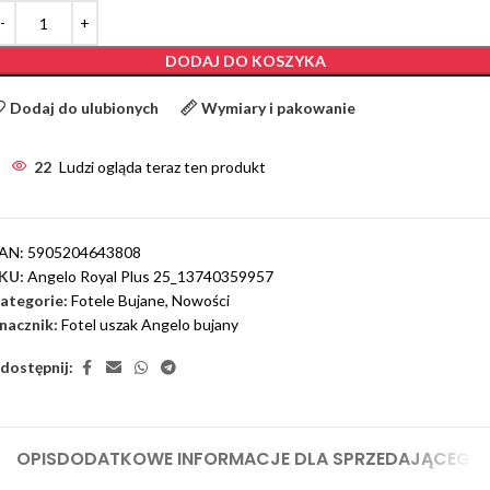
DODAJ DO KOSZYKA
Dodaj do ulubionych
Wymiary i pakowanie
22
Ludzi ogląda teraz ten produkt
AN:
5905204643808
KU:
Angelo Royal Plus 25_13740359957
ategorie:
Fotele Bujane
,
Nowości
nacznik:
Fotel uszak Angelo bujany
dostępnij:
OPIS
DODATKOWE INFORMACJE DLA SPRZEDAJĄCEGO