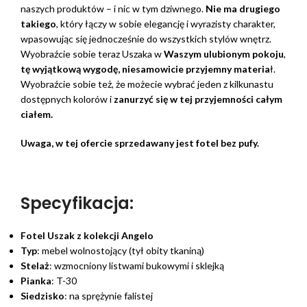
naszych produktów – i nic w tym dziwnego.
Nie ma drugiego
takiego
, który łączy w sobie elegancję i wyrazisty charakter,
wpasowując się jednocześnie do wszystkich stylów wnętrz.
Wyobraźcie sobie teraz Uszaka w
Waszym ulubionym pokoju
,
tę wyjątkową wygodę, niesamowicie przyjemny materia
ł.
Wyobraźcie sobie też, że możecie wybrać jeden z kilkunastu
dostępnych kolorów i
zanurzyć się w tej przyjemności całym
ciałem.
Uwaga, w tej ofercie sprzedawany jest fotel bez pufy.
Specyfikacja:
Fotel Uszak z kolekcji Angelo
Typ
: mebel wolnostojący (tył obity tkaniną)
Stelaż
: wzmocniony listwami bukowymi i sklejką
Pianka
: T-30
Siedzisko
: na sprężynie falistej