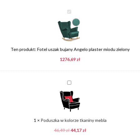
Fotel
uszak
bujany
Angelo
plaster
miodu
Ten produkt:
Fotel uszak bujany Angelo plaster miodu zielony
zielony
1276,69
zł
Poduszka
w
kolorze
tkaniny
mebla
1
×
Poduszka w kolorze tkaniny mebla
46,49
zł
44,17
zł