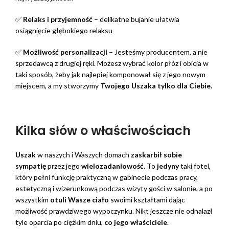
✅
Relaks i przyjemność
– delikatne bujanie ułatwia
osiągnięcie głębokiego relaksu
✅
Możliwość personalizacji
– Jesteśmy producentem, a nie
sprzedawcą z drugiej ręki. Możesz wybrać kolor płóz i obicia w
taki sposób, żeby jak najlepiej komponował się z jego nowym
miejscem, a my stworzymy
Twojego Uszaka tylko dla Ciebie.
Kilka słów o właściwościach
Uszak
w naszych i Waszych domach
zaskarbił sobie
sympatię
przez jego
wielozadaniowość
. To
jedyny
taki fotel,
który pełni funkcję praktyczną w gabinecie podczas pracy,
estetyczną i wizerunkową podczas wizyty gości w salonie, a po
wszystkim
otuli Wasze ciało
swoimi kształtami dając
możliwość prawdziwego wypoczynku. Nikt jeszcze nie odnalazł
tyle oparcia po ciężkim dniu,
co jego właściciele
.