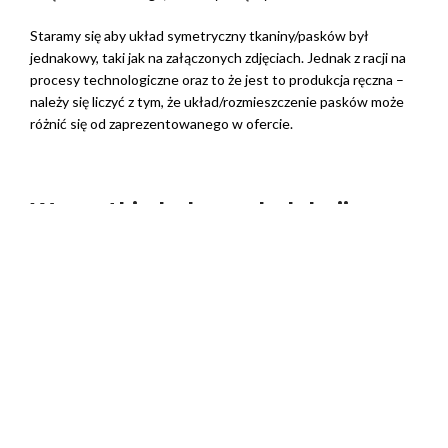
Staramy się aby układ symetryczny tkaniny/pasków był
jednakowy, taki jak na załączonych zdjęciach. Jednak z racji na
procesy technologiczne oraz to że jest to produkcja ręczna –
należy się liczyć z tym, że układ/rozmieszczenie pasków może
różnić się od zaprezentowanego w ofercie.
Wszystkie kolory z kolekcji
Anafi są dostępne w tej samej
cenie