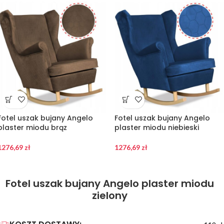
Fotel uszak bujany Angelo
Fotel uszak bujany Angelo
plaster miodu brąz
plaster miodu niebieski
1276,69
zł
1276,69
zł
Fotel uszak bujany Angelo plaster miodu
zielony