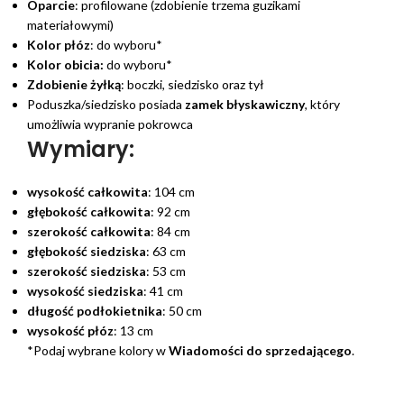
Oparcie
: profilowane (zdobienie trzema guzikami
materiałowymi)
Kolor płóz
: do wyboru*
Kolor obicia:
do wyboru*
Zdobienie żyłką
: boczki, siedzisko oraz tył
Poduszka/siedzisko posiada
zamek błyskawiczny
, który
umożliwia wypranie pokrowca
Wymiary:
wysokość całkowita
: 104 cm
głębokość całkowita
: 92 cm
szerokość całkowita
: 84 cm
głębokość siedziska
: 63 cm
szerokość siedziska
: 53 cm
wysokość siedziska
: 41 cm
długość podłokietnika
: 50 cm
wysokość płóz
: 13 cm
*Podaj wybrane kolory w
Wiadomości do sprzedającego
.