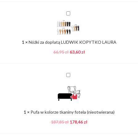
Nóżki
za
dopłatą
LUDWIK
KOPYTKO
1
×
Nóżki za dopłatą LUDWIK KOPYTKO LAURA
LAURA
66,95
zł
63,60
zł
Pufa
w
kolorze
tkaniny
fotela
(nieotwierana)
1
×
Pufa w kolorze tkaniny fotela (nieotwierana)
187,85
zł
178,46
zł