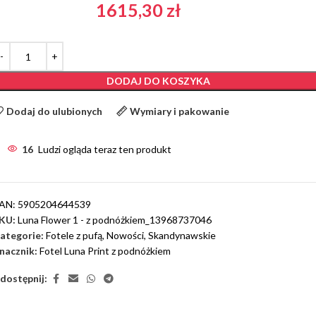
1615,30
zł
DODAJ DO KOSZYKA
Dodaj do ulubionych
Wymiary i pakowanie
16
Ludzi ogląda teraz ten produkt
AN:
5905204644539
KU:
Luna Flower 1 - z podnóżkiem_13968737046
ategorie:
Fotele z pufą
,
Nowości
,
Skandynawskie
nacznik:
Fotel Luna Print z podnóżkiem
dostępnij: