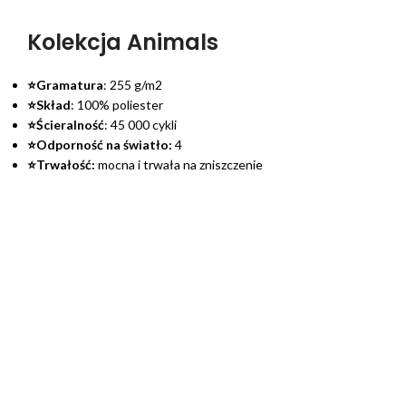
Kolekcja Animals
⭐Gramatura
: 255 g/m2
⭐Skład
: 100% poliester
⭐Ścieralność
: 45 000 cykli
⭐Odporność na światło:
4
⭐Trwałość:
mocna i trwała na zniszczenie
⭐Czyszczenie
: łatwe w pielęgnacji szczotką ryżową
⭐Ochrona
: warstwa podkładowa
⭐Zwierzęta:
Wzmocniona odporność
⭐Plamoodporna:
TAK
⭐Połysk:
NIE
⭐Przyjemna i delikatna w dotyku, pluszowa, przypominająca
futerko
Wzory drukowane są na tkaninach welurowych i plecionkach.
W skład kolekcji wchodzą motywy związane ze światem
zwierzęcym i roślinnym. To doskonały wybór dla każdego
miłośnika natury, który we własnym domu chce poczuć się jak
w głębi magicznej dżungli.