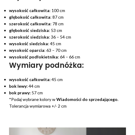
wysokość całkowita
: 100 cm
głębokość całkowita
: 87 cm
szerokość całkowita
: 78 cm
głębokość siedziska
: 53 cm
szerokość siedziska
: 36 – 54 cm
wysokość siedziska
: 45 cm
wysokość oparcia
: 63 – 70 cm
wysokość podłokietnika
: 64 – 66 cm
Wymiary podnóżka:
wysokość całkowita:
45 cm
bok lewy:
44 cm
bok prawy:
57 cm
*Podaj wybrane kolory w
Wiadomości do sprzedającego
.
Tolerancja wymiarowa +/- 2 cm