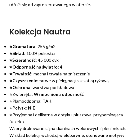
różnić się od zaprezentowanego w ofercie.
Kolekcja Nautra
⭐Gramatura
: 255 g/m2
⭐Skład
: 100% poliester
⭐Ścieralność
: 45 000 cykli
⭐Odporność na światło:
4
⭐Trwałość:
mocna i trwała na zniszczenie
⭐Czyszczenie
: łatwe w pielęgnacji szczotką ryżową
⭐Ochrona
: warstwa podkładowa
⭐Zwierzęta:
Wzmocniona odporność
⭐Plamoodporna:
TAK
⭐Połysk:
NIE
⭐Przyjemna i delikatna w dotyku, pluszowa, przypominająca
futerko
Wzory drukowane są na tkaninach welurowych i plecionkach.
W skład kolekcji wchodzą wielobarwne, stonowane motywy