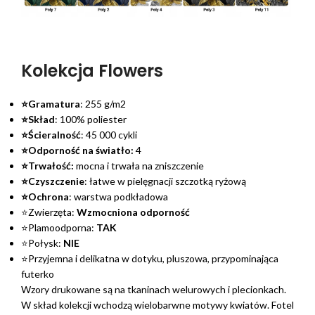
Kolekcja Flowers
⭐Gramatura
: 255 g/m2
⭐Skład
: 100% poliester
⭐Ścieralność
: 45 000 cykli
⭐Odporność na światło:
4
⭐Trwałość:
mocna i trwała na zniszczenie
⭐Czyszczenie
: łatwe w pielęgnacji szczotką ryżową
⭐Ochrona
: warstwa podkładowa
⭐Zwierzęta:
Wzmocniona odporność
⭐Plamoodporna:
TAK
⭐Połysk:
NIE
⭐Przyjemna i delikatna w dotyku, pluszowa, przypominająca
futerko
Wzory drukowane są na tkaninach welurowych i plecionkach.
W skład kolekcji wchodzą wielobarwne motywy kwiatów. Fotel