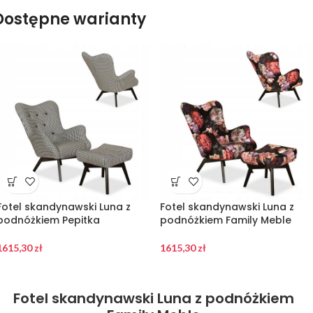
Dostępne warianty
Fotel skandynawski Luna z
Fotel skandynawski Luna z
podnóżkiem Pepitka
podnóżkiem Family Meble
1615,30
zł
1615,30
zł
Fotel skandynawski Luna z podnóżkiem