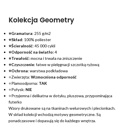
Kolekcja Geometry
⭐Gramatura
: 255 g/m2
⭐Skład
: 100% poliester
⭐Ścieralność
: 45 000 cykli
⭐Odporność na światło:
4
⭐Trwałość:
mocna i trwała na zniszczenie
⭐Czyszczenie
: łatwe w pielęgnacji szczotką ryżową
⭐Ochrona
: warstwa podkładowa
⭐Zwierzęta:
Wzmocniona odporność
⭐Plamoodporna:
TAK
⭐Połysk:
NIE
⭐Przyjemna i delikatna w dotyku, pluszowa, przypominająca
futerko
Wzory drukowane są na tkaninach welurowych i plecionkach.
W skład kolekcji wchodzą motywy geometryczne. Są
ponadczasowe i dopasują się do każdego wnętrza.