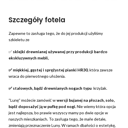
Szczegóły fotela
Zapewne to zasługa tego, że do jej produkcji użyliśmy
szkieletu ze
✅
sklejki drewnianej używanej przy produkcji bardzo
ekskluzywnych mebli,
✅ miękkiej, gęstej i sprężystej pianki HR30
, która zawsze
wraca do pierwotnego ułożenia.
✅ stalowych, bądź drewnianych nogach typu
krzyżak.
“Lunę” możecie zamówić w
wersji bujanej na płozach, solo,
bądź doposażyć ją w pufkę pod nogi.
Nie wiemy która opcja
jest najlepsza, bo prawie wszyscy mamy po dwie opcje w
naszych mieszkaniach. To zasługa tego, że małe detale,
zmieniają przeznaczenie Luny. W ramach dbałości o estetykę,