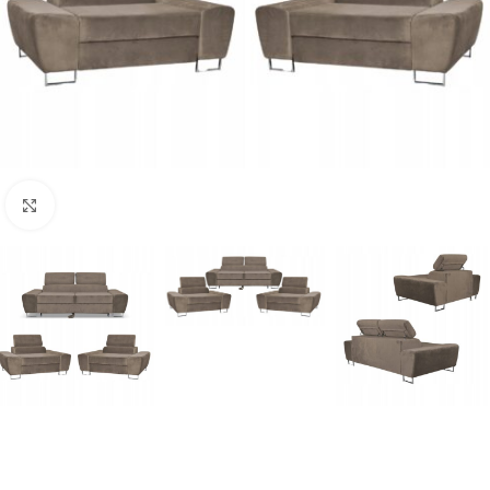
Naciśnij aby powiększyć