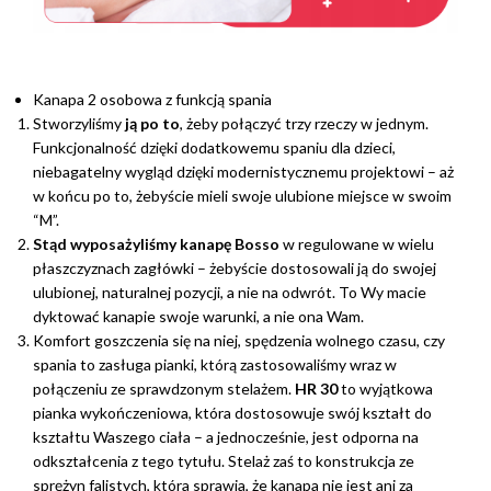
Kanapa 2 osobowa z funkcją spania
Stworzyliśmy
ją po to
, żeby połączyć trzy rzeczy w jednym.
Funkcjonalność dzięki dodatkowemu spaniu dla dzieci,
niebagatelny wygląd dzięki modernistycznemu projektowi – aż
w końcu po to, żebyście mieli swoje ulubione miejsce w swoim
“M”.
Stąd wyposażyliśmy kanapę Bosso
w regulowane w wielu
płaszczyznach zagłówki – żebyście dostosowali ją do swojej
ulubionej, naturalnej pozycji, a nie na odwrót. To Wy macie
dyktować kanapie swoje warunki, a nie ona Wam.
Komfort goszczenia się na niej, spędzenia wolnego czasu, czy
spania to zasługa pianki, którą zastosowaliśmy wraz w
połączeniu ze sprawdzonym stelażem.
HR 30
to wyjątkowa
pianka wykończeniowa, która dostosowuje swój kształt do
kształtu Waszego ciała – a jednocześnie, jest odporna na
odkształcenia z tego tytułu. Stelaż zaś to konstrukcja ze
sprężyn falistych, która sprawia, że kanapa nie jest ani za