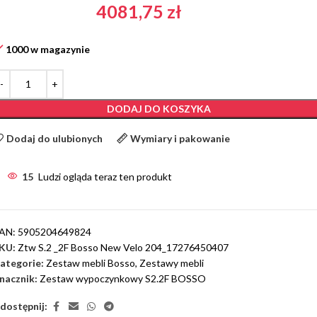
4081,75
zł
1000 w magazynie
DODAJ DO KOSZYKA
Dodaj do ulubionych
Wymiary i pakowanie
15
Ludzi ogląda teraz ten produkt
AN:
5905204649824
KU:
Ztw S.2 _2F Bosso New Velo 204_17276450407
ategorie:
Zestaw mebli Bosso
,
Zestawy mebli
nacznik:
Zestaw wypoczynkowy S2.2F BOSSO
dostępnij: