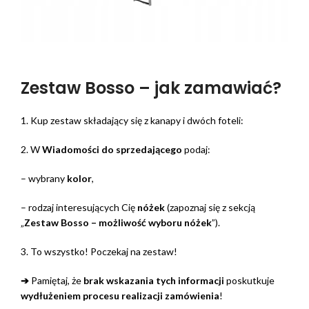
Zestaw Bosso – jak zamawiać?
1. Kup zestaw składający się z kanapy i dwóch foteli:
2. W
Wiadomości do sprzedającego
podaj:
– wybrany
kolor
,
– rodzaj interesujących Cię
nóżek
(zapoznaj się z sekcją
„
Zestaw Bosso – możliwość wyboru nóżek
”).
3. To wszystko! Poczekaj na zestaw!
➔
Pamiętaj, że
brak wskazania tych informacji
poskutkuje
wydłużeniem procesu realizacji zamówienia
!