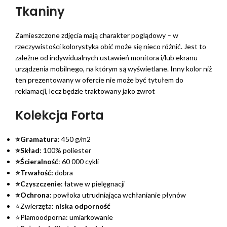
Tkaniny
Zamieszczone zdjęcia mają charakter poglądowy – w
rzeczywistości kolorystyka obić może się nieco różnić. Jest to
zależne od indywidualnych ustawień monitora i/lub ekranu
urządzenia mobilnego, na którym są wyświetlane. Inny kolor niż
ten prezentowany w ofercie nie może być tytułem do
reklamacji, lecz będzie traktowany jako zwrot
Kolekcja Forta
⭐Gramatura
: 450 g/m2
⭐Skład
: 100% poliester
⭐Ścieralność
: 60 000 cykli
⭐Trwałość:
dobra
⭐Czyszczenie
: łatwe w pielęgnacji
⭐Ochrona
: powłoka utrudniająca wchłanianie płynów
⭐Zwierzęta:
niska odporność
⭐Plamoodporna: umiarkowanie