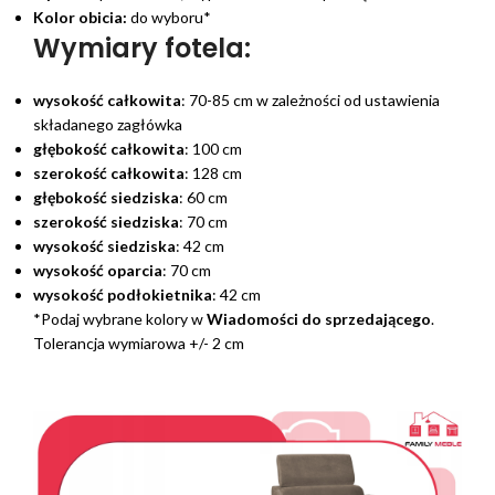
Kolor obicia:
do wyboru*
Wymiary fotela:
wysokość całkowita
: 70-85 cm w zależności od ustawienia
składanego zagłówka
głębokość całkowita
: 100 cm
szerokość całkowita
: 128 cm
głębokość siedziska
: 60 cm
szerokość siedziska
: 70 cm
wysokość siedziska
: 42 cm
wysokość oparcia
: 70 cm
wysokość podłokietnika
: 42 cm
*Podaj wybrane kolory w
Wiadomości do sprzedającego
.
Tolerancja wymiarowa +/- 2 cm