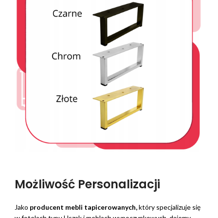
Możliwość Personalizacji
Jako
producent mebli tapicerowanych,
który specjalizuje się
w fotelach typu Uszak i meblach wypoczynkowych, dajemy