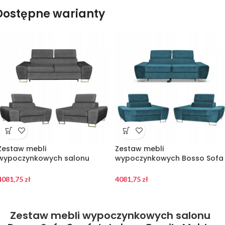
Dostępne warianty
Zestaw mebli
Zestaw mebli
wypoczynkowych salonu
wypoczynkowych Bosso Sofa
Bosso Sofa 2os fotele szare
2os fotele niebieskie Family
Family Meble
Meble
4081,75
zł
4081,75
zł
Zestaw mebli wypoczynkowych salonu