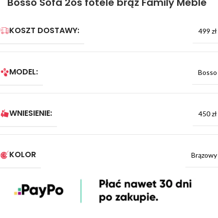
Bosso Sofa 2os fotele brąz Family Meble
KOSZT DOSTAWY:
499 zł
MODEL:
Bosso
WNIESIENIE:
450 zł
KOLOR
Brązowy