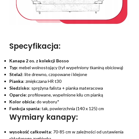
Specyfikacja:
Kanapa 2 os. z kolekcji Bosso
Typ
: mebel wolnostojący (tył wypełniony tkaniną obiciową)
Stelaż
: lite drewno, czopowane i klejone
Pianka
: zmiękczana HR t30
Siedzisko
: sprężyna falista + pianka materacowa
Oparcie
: profilowane, wypełnione kilu cm pianką
Kolor obicia:
do wyboru*
Funkcja spania:
tak, powierzchnia (140 x 125) cm
Wymiary kanapy:
wysokość całkowita
: 70-85 cm w zależności od ustawienia
składanego zagłówka