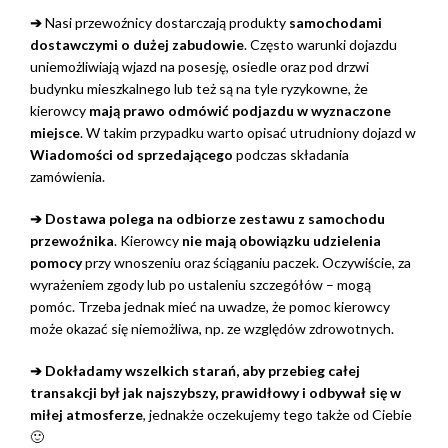
➔
Nasi przewoźnicy dostarczają produkty
samochodami
dostawczymi o dużej zabudowie
. Często warunki dojazdu
uniemożliwiają wjazd na posesję, osiedle oraz pod drzwi
budynku mieszkalnego lub też są na tyle ryzykowne, że
kierowcy
mają prawo odmówić podjazdu w wyznaczone
miejsce
. W takim przypadku warto opisać utrudniony dojazd w
Wiadomości od sprzedającego
podczas składania
zamówienia.
➔ Dostawa polega na odbiorze zestawu z samochodu
przewoźnika
. Kierowcy
nie mają obowiązku udzielenia
pomocy
przy wnoszeniu oraz ściąganiu paczek. Oczywiście, za
wyrażeniem zgody lub po ustaleniu szczegółów – mogą
pomóc. Trzeba jednak mieć na uwadze, że pomoc kierowcy
może okazać się niemożliwa, np. ze względów zdrowotnych.
➔ Dokładamy wszelkich starań, aby przebieg całej
transakcji był jak najszybszy, prawidłowy i odbywał się w
miłej atmosferze
, jednakże oczekujemy tego także od Ciebie
🙂