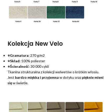
Kolekcja New Velo
⭐Gramatura
: 270 g/m2
⭐Skład
: 100% poliester
⭐Ścieralność
: 30 000 cykli
Tkanina strukturalna z kolekcji welwetów o krótkim włosiu.
Jest
bardzo miękka i przyjemna
w dotyku oraz
pięknie mieni
się
w świetle.