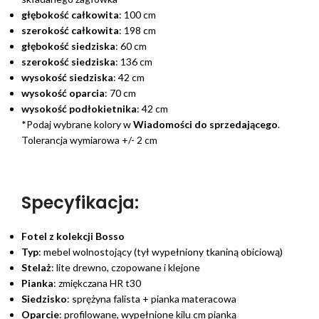
głębokość całkowita
: 100 cm
szerokość całkowita
: 198 cm
głębokość siedziska
: 60 cm
szerokość siedziska
: 136 cm
wysokość siedziska
: 42 cm
wysokość oparcia
: 70 cm
wysokość podłokietnika
: 42 cm
*Podaj wybrane kolory w
Wiadomości do sprzedającego
.
Tolerancja wymiarowa +/- 2 cm
Specyfikacja:
Fotel z kolekcji Bosso
Typ
: mebel wolnostojący (tył wypełniony tkaniną obiciową)
Stelaż
: lite drewno, czopowane i klejone
Pianka
: zmiękczana HR t30
Siedzisko
: sprężyna falista + pianka materacowa
Oparcie
: profilowane, wypełnione kilu cm pianką